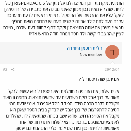
הורמונית מוקדמת , וכן המליצה לנו על מתן של RISPERDAC 0.5 [יכול
להיות שזה לא מאוית נכון מכיוון שאינני מבינה את כתב ידה של הרופאה]
לעקל עליו את ההרגשה של התיסקול . רציתי בראשית לדעת מדעתכם
על זה העם לתת לילד את זה ? שנית העם יש לתרופה הזאת תחליף
טבעי ? [שיתן את אותה התוצאה ] זקוקה דחוף לחוות דעת שלכם , חייבת
לציין שהמצב די קשה וילד חסר מנוחה תודה מראש אדית
דלית רוכמן היחידה
ד
New member
#2
29/12/04
אם יתכן שזה ריספרדל ?
אדית שלום, אם התרופה המומלצת היא ריספרדל היא עשויה להקל
מאוד על בנך אבל לוקח כשבועיים עד שרואים תוצאות. תרופה זו מאוד
מקובלת בקרב הרבה מילדי הפ.ד.ד כולל אספרגר. אינני יודעת מהי
הסיבה להתפרצות של בנך אבל יש לבדוק בבית הספר שאכן הוא
מקבל את הסיוע הדרוש, שהוא יושב בכיתה שמתאימה לו , שהילדים
לא מציקים/פוגעים בו. כמו כן רצוי לשלוח אותו לחוג של אחד
מאומנויות הלחימה כגון ג'ודו שם ילמד כללי התנהגות וגם יעסוק