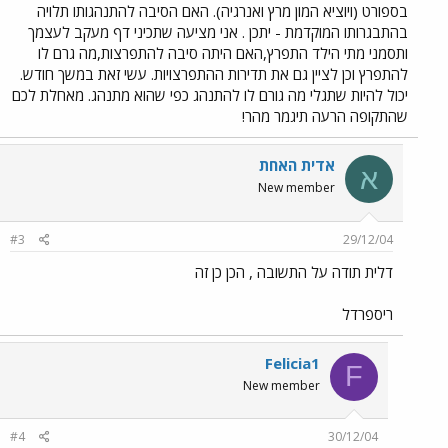
בספורט (ויוציא המון מרץ ואנרגיה). האם הסיבה להתנהגותו תלויה
בהתבגרותו המוקדמת - יתכן . אני מציעה שתכיני דף מעקב לעצמך
ותסמני מתי הילד התפרץ,האם היתה סיבה להתפרצות,מה גרם לו
להתפרץ וכן לציין גם את תדירות ההתפרצויות. עשי זאת במשך חודש.
יכול להיות שתגלי מה גורם לו להתנהג כפי שהוא מתנהג. מאחלת לכם
שהתקופה הרעה תיגמר מהר!
אדית האחת
א
New member
#3
29/12/04
דלית תודה על התשובה , הכן כן זה
ריספרדל
Felicia1
F
New member
#4
30/12/04