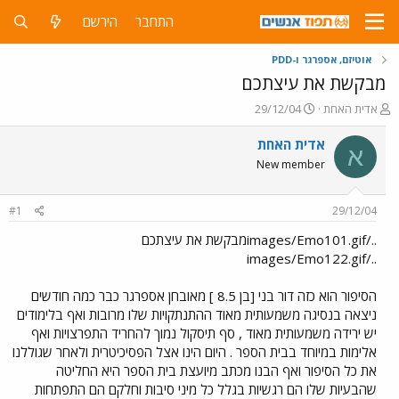
התחבר
הירשם
אוטיזם, אספרגר ו-PDD
מבקשת את עיצתכם
פ
פ
אדית האחת
29/12/04
ו
ו
ת
ר
אדית האחת
א
ח
ס
New member
ה
ם
נ
ב
ו
ת
#1
29/12/04
ש
א
א
ר
../images/Emo101.gifמבקשת את עיצתכם
י
../images/Emo122.gif
ך
הסיפור הוא כזה דור בני [בן 8.5 ] מאובחן אספרגר כבר כמה חודשים
ניצאה בנסיגה משמעותית מאוד ההתנתקויות שלו מרובות ואף בלימודים
יש ירידה משמעותית מאוד , סף תיסקול נמוך להחריד התפרצויות ואף
אלימות במיוחד בבית הספר . היום הינו אצל הפסיכיטרית ולאחר שגוללנו
את כל הסיפור ואף הבנו מכתב מיועצת בית הספר היא החליטה
שהבעיות שלו הם רגשיות בגלל כל מיני סיבות וחלקם הם התפתחות