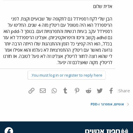
אדית שלום
הבן שלי לקח רספירדל גם לתקופה של שבועיים וקצת. לפני
הריספרדל הוא היה מטופל עם ריטלין מזה 4 שנים. החליטו על
רספירדל עקב בעיות רגשיות והתפרצויות זעם. בנוסך ל-pdd הוא
גם adhd (קשב וריכוז והיפראקטיביות). אצלינו הריספרדל לא עזר
בכלל, הוא היה קפיצי כל הזמן וההתנהגות שלו הייתה הרבה יותר
גרועה מאשר עם ריטלין. ההתפרצויות לא נעלמו והוא אפילו אמר
לי שהוא רוצה לחזור לריטלין. אצלינו זה לא פעל לטובה. אז חזרנו
לריטלין. מקוה שאצלכם זה יפעל.
You must log in or register to reply here.
פייסבוק
Twitter
Reddit
Pinterest
Tumblr
WhatsApp
דואר אלקטרוני
הוסף קישור
Share:
אוטיזם, אספרגר ו-PDD