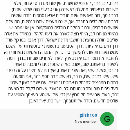
הלום. לכן, רהב, לא כפי שחשבת, אין שום פגם בטבעונות, אלא
חשיבות בריאותית ממעלה ראשונה (אני טבעוני מזה שלוש שנים).
דבר נוסף, רוב האנשים אינם מנהידים אלא נסחפים בזרם ועושים
דברים שמקובלים בחברה. אך, ישנם מעטים שהם מנהיגים, הם אלה
שמשנים דברים, וברוב המקרים מורדים במוסקמות. אין אני מתבייש
בהיותי מנותח לב, הייתי רוצה לעורר את דעת הקהל, במיוחד את אלה
שליבם חולה (מחצית מתושבי מדינת ישראל, דרך אגב) וכמו כןלעודד
דרך חיים בריאה יותר, דרך הטבעונות. תשומת לב וטפיחות על השכם
ממש מעודדות אותי להמשיך בדרכי, אך המטרה האמיתית מאחורי היא
להעביר את מסר הבריאות בארץ ולעזור לאחרים שבחרו בדרך דומה
לשיפור בריאותם. שוב, ישנם כאלה שמפרגנים לי ומכבדים אותי
בדרכי, וכאלה שהקנאה אוכלת אותם, איך הם לא חשבו על זה לפני.
איש, איש בדרכו שלו, כגבר, כאישה. דבר נוסף רהב, אני תופעה
בתחום המרוצים למרחקים ארוכים ובינוניים, אם יש לך רעיון לשלט
בעל ניסוח טוב יותר מ"מנותח-לב וטבעוני" אשמח לקבל כל הצעה.
זכור, בעוד שבועיים חל מרוץ עין גדי. אולי אשמע בעצתך והופיע עם
שלטים חדשים. תודה על תגובתך, יישר כוח. יאיר ראובן
gilsh100
G
New member