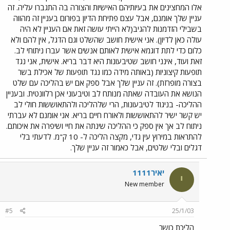
אלו המחצינים את בעיותיהם האישיות והצורה בה התגברו עליה. זה
עניין שלך אומנם, אבל עצם פתיחת הדיון בפורום בעניין זה מהווה
בשבילי הזדמנות להגיב(לא הייתי עושה זאת אם העניין לא היה
עולה כאן לדיון). אני אישית חושב שהשלט וגם הדגל, אין להם ולא
כלום כדי לתת דוגמא אישית לאותם אנשים אשר עברו ניתוחי לב.
זאת ועוד, אינני חושב שטיבעונות היא דבר בריא. אישית, אני נגד
תופעות קיצוניות (באותה מידה כמו נגד תופעות של אכילת בשר
בצורה מופרזת). זה עניין שלך אבל ספק אם יש בהליכה עם שלט
הנושא את העובדה שאתה מנותח לב וטיבעוני אכן רלוונטית. ובעניין
ההליכה- בניגוד לטיבעונות, הרי שלהליכה ולהתאוששות חולי לב
יש קשר ישיר להתאוששות ולאורח חיים בריא. אני אומנם לא עברתי
ניתוח לב אך אין ספק כי ההליכה שינתה את חיי ושיפרה את איכותם.
להתראות במירוץ עין גדי, מקצה הליכה ל- 10 ק"מ. לדעתי בלי
דגלים ובלי שלטים, אבל כאמור זה עניין שלך.
יאיר1111
י
New member
#5
25/1/03
הליכת כושר