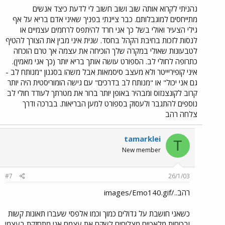
נהניתי לקרוא אותה שוב ושוב חשוב לי לדעת כיצד אנשים
מתייחסים למוגבלותם. כבר ציינתי בפניך שאיני אדם בריא על אף
גילי הצעיר ואולי בשל כך אני חרד להיתפס לרחמים עצמיים או
לנסות לזכות בחיבת הקהל בחסד. שנית איני מבין את הצורך להטיף
לטבעונות שאולי במקרה שלך הוכיחה את עצמה אך טרם הוכחה
כתרופה לחולי לב. הספורט עושה אותך בריא יותר (כך אני מאמין).
איני קופיריייטר ולא מעצב סיסמאות אבל משהו בסגנון "מנותח לב -
גם אני יכול" או "מנותח לב בדרכים" עם גישה הומוריסטית היה יותר
קרוב לקונצנזוס ומבהיר באופן יותר ברור את מטרתך לעודד חולי לב
נוספים להתגבר ולעסוק בספורט למען הבריאות. בברכה ודרך
צלחה רהב
tamarklei
T
New member
#7
26/1/03
רהב../images/Emo140.gif
כשאני חושבת על גדולים כמוך וכמו אלפסי שעברו תאונות קשות
ובכוחות מלאכיים מצליחים לשקם את עצמם אני מתחזקת בעצמי