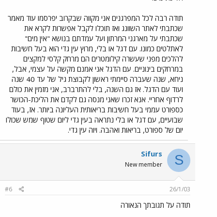
תודה רבה לכל המפרגנים אני מקווה שבקרוב יפרסמו עוד מאמר
שכתבתי לאתר השוונג ואז תוכלו לקבל אפשרות לקרא את
שכתבתי על מארגני המרתון ועל עמדתם בנושא "אין מים"
לאתלטים כמונו. עם דגל או בלי, מרוץ עין גדי הוא בעל חשיבות
להלכים מפני שעשרה קילומטרים הם מרחק קלסי למקצים
במרחקים בינוניים. עם הדגל אני אמנם מקשה על עצמי, אבל,
ניחא, שנה שעברה סיימתי ראשון לקבוצת גיל של עד 40 שנה
ועוד עם הדגל. אז גם השנה, בלי להתרברב, אני מזמין את כולם
לרדוף אחריי. אנא זכרו שאני מנסה גם לקדם את הליכת-הכושר
כספורט עממי בעל חשיבות בריאותית העליונה ביותר. אז, בעוד
שבועיים, עם דגל או בלי נתראה בעין גדי ליום שטוף שמש שכולו
יום של ספורט, בריאות ואהבה. ויוה עין גדי.
Sifurs
S
New member
#6
26/1/03
תודה על תגובתך הנאורה