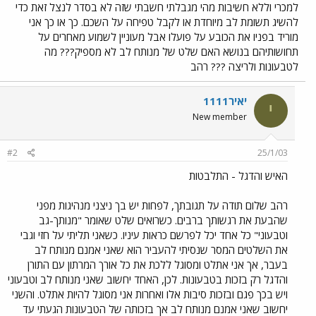
למכרי וללא חשיבות מהי מגבלתי חשבתי שזה לא בסדר לנצל זאת כדי
להשיג תשומת לב מיוחדת או לקבל טפיחה על השכם. כך או כך אני
מוריד בפניו את הכובע על פועלו אבל מעוניין לשמוע מאחרים על
תחושותיהם בנושא האם שלט של מנותח לב לא מספיק??? מה
לטבעונות ולריצה ??? רהב
יאיר1111
י
New member
#2
25/1/03
האיש והדגל - התלבטות
רהב שלום תודה על תגובתך, לפחות יש בך ניצני מנהיגות מפני
שהבעת את רגשותך ברבים. כשרואים שלט שאומר "מנותך-גב
וטבעוני" כל אחד יכל לפרשם כראות עיניו. כשאני תליתי על חזי וגבי
את השלטים המסר שנסיתי להעביר הוא שאני אמנם מנותח לב
בעבר, אך אני אתלט ומסוגל ללכת את כל אורך המרתון עם התורן
והדגל רק בזכות בטבעונות. לכן, האחד יחשוב שאני מנותח לב וטבעוני
ויש בכך פגם ובזכות סיבות אלו ואחרות אני מסוגל להיות אתלט. והשני
יחשוב שאני אמנם מנותח לב אך בזכותה של הטבעונות הגעתי עד