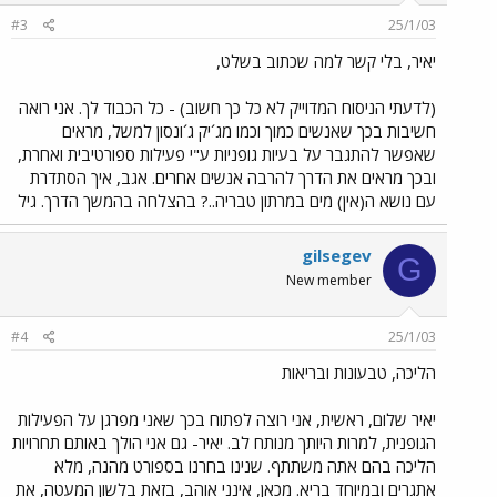
#3
25/1/03
יאיר, בלי קשר למה שכתוב בשלט,
(לדעתי הניסוח המדוייק לא כל כך חשוב) - כל הכבוד לך. אני רואה
חשיבות בכך שאנשים כמוך וכמו מג´יק ג´ונסון למשל, מראים
שאפשר להתגבר על בעיות גופניות ע"י פעילות ספורטיבית ואחרת,
ובכך מראים את הדרך להרבה אנשים אחרים. אגב, איך הסתדרת
עם נושא ה(אין) מים במרתון טבריה..? בהצלחה בהמשך הדרך. גיל
gilsegev
G
New member
#4
25/1/03
הליכה, טבעונות ובריאות
יאיר שלום, ראשית, אני רוצה לפתוח בכך שאני מפרגן על הפעילות
הגופנית, למרות היותך מנותח לב. יאיר- גם אני הולך באותם תחרויות
הליכה בהם אתה משתתף. שנינו בחרנו בספורט מהנה, מלא
אתגרים ובמיוחד בריא. מכאן, אינני אוהב, בזאת בלשון המעטה, את