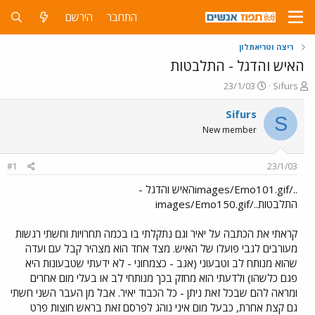
התחבר
הירשם
ריצה וטריאתלון
האיש והדגל - התלבטות
פ
פ
23/1/03
Sifurs
ו
ו
ת
ר
Sifurs
S
ח
ס
New member
ה
ם
נ
ב
ו
ת
#1
23/1/03
ש
א
א
ר
../images/Emo101.gifהאיש והדגל -
י
התלבטות../images/Emo150.gif
ך
קראתי את הכתבה על יאיר וגם נתקלתי בו בכמה תחרויות וחשתי רגשות
מעורבים לגבי פועלו של האיש. מצד אחד הוא מצהיר קבל עם ועדה
שהוא מנותח לב וטבעוני (אגב - כצמחוני - לא ידעתי שטבעונות היא
פגם כלשהו) ולדעתי הוא מחזק בכך מנותחי לב או בעלי מום אחרים
ומראה להם שבכל זאת ניתן - כל הכבוד יאיר. אבל מן העבר השני חשתי
גם קצת אחרת, כבעל מום איני נוהג לפרסם זאת בראש חוצות פרט