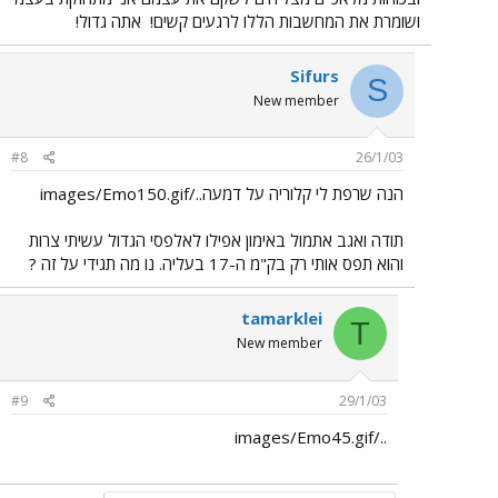
ושומרת את המחשבות הללו לרגעים קשים!
אתה גדול!
Sifurs
S
New member
#8
26/1/03
הנה שרפת לי קלוריה על דמעה../images/Emo150.gif
תודה ואגב אתמול באימון אפילו לאלפסי הגדול עשיתי צרות
והוא תפס אותי רק בק"מ ה-17 בעליה. נו מה תגידי על זה ?
tamarklei
T
New member
#9
29/1/03
../images/Emo45.gif