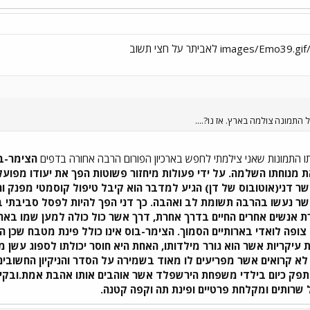
התמונה צולמה בארץ. אז נו?....
תו התמונות שאני צילמתי לחפש בארכיון הפורום הרבה אחורה בדפים
הצימר-בו
את מנוחתו השלמה. על ידי פעולות מיחזור פשוטות הפך את יעודו מפו
ר דני(אוטובוס של דן) הגיע למדבר הוא קיבל טיפול קוסמטי מפנק והו
שר נעשו בהרבה תשומת לב ואהבה. כך דני הפך להיות לפסל סביבתי בל
רת אנשים אחרים החיים בדרך אחרת, דרך אשר כול כולה למען שמו ב
צופה לואדי בארותיים הסמוך. הצימר-בוס אינו כולל פינת מטבח שכן ה
עיקריות אשר הוא גורר מילדותו, האחת היא חוסר יכולתו לספוג עשן מכ
ם לא קרואים אשר מפריעים לו מאוד בשמירה על הסדר והניקיון החשובים 
פק כיום בילדי משפחת הירשפלד אשר אוהבים אותו אהבת אמת.ובקיצור
ל שרותים ומקלחת פרטיים ופינת תה וקפה קטנה.