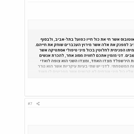
וטובוס אשר חי את כול חייו כפועל בתל-אביב, ולבסוף
ביב למפנק את אלה אשר מירוץ העכברים שוחק את חייהם.
יתו הפנימית לחלוטין בכול מיני טיפולי אסתטיקה אשר
ים. דני מזמין אתכם לחוויה מסוג אחר, להכרת אנשים
 הירשפלד מצדו האחד, ומצדו השני הוא צופה לואדי
ח המשפחתי. לדני יש שתי בעיות עיקריות אשר הוא גורר
אליו כול מיני אורחים לא קרואים אשר מפריעים לו מאוד
ס בילדים הוא מסתפק כיום בילדי משפחת הירשפלד אשר
 כולל שרותים ומקלחת פרטיים ופינת תה וקפה קטנה.
#7