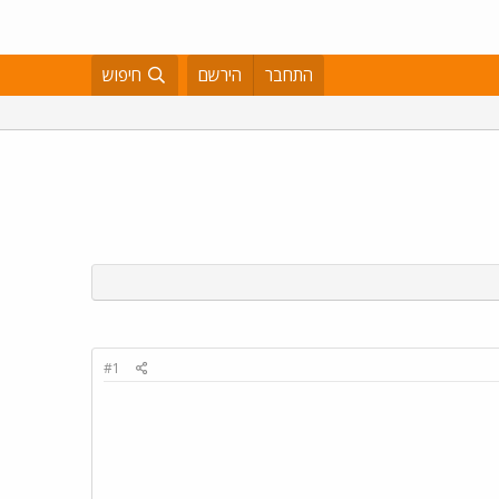
התחבר
הירשם
חיפוש
#1