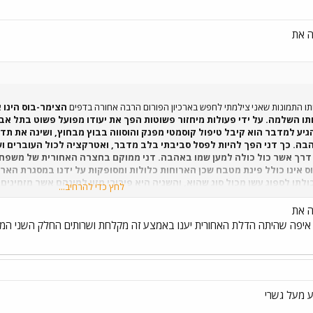
ה את
ותו התמונות שאני צילמתי לחפש בארכיון הפורום הרבה אחורה בדפים
הצימר-בוס הינו א
חתו השלמה. על ידי פעולות מיחזור פשוטות הפך את יעודו מפועל פשוט בתל א
גיע למדבר הוא קיבל טיפול קוסמטי מפנק והוסווה בבוץ מבחוץ, ושינה את תדמ
ה. כך דני הפך להיות לפסל סביבתי בלב מדבר, ואטרקציה לכול העוברים ושב
דרך אשר כול כולה למען שמו באהבה. דני ממוקם בחצרה האחורית של משפחת
 אינו כולל פינת מטבח שכן הארוחות כלולות ומסופקות על ידנו במסגרת הארו
ולתו לספוג עשן מכול סוג שהוא, והשניה היא פירורי מזון למינהם אשר מזמינים 
לחץ כדי להרחיב...
החשובים לו כל כך. ילדים הם אהבת חייו, אך מחמת גילו המבוגר ועברו העמו
צור דני אוהב לחלוק את ימיו בגיל הזהב עם זוגות אוהבים מכול הגילים. דני
ה את
איפה שהיתה הדלת האחורית יענו באמצע זה מקלחת ושרותים החלק השני המק
ע מעל גשרי