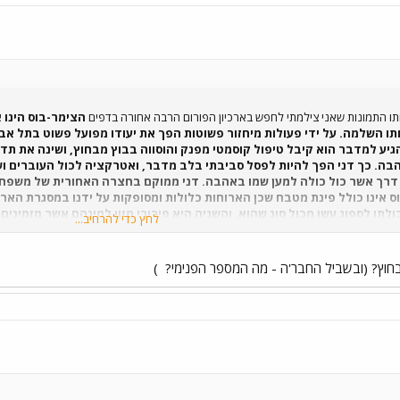
ותו התמונות שאני צילמתי לחפש בארכיון הפורום הרבה אחורה בדפים
הצימר-בוס הינו א
חתו השלמה. על ידי פעולות מיחזור פשוטות הפך את יעודו מפועל פשוט בתל א
גיע למדבר הוא קיבל טיפול קוסמטי מפנק והוסווה בבוץ מבחוץ, ושינה את תדמ
ה. כך דני הפך להיות לפסל סביבתי בלב מדבר, ואטרקציה לכול העוברים ושב
דרך אשר כול כולה למען שמו באהבה. דני ממוקם בחצרה האחורית של משפחת
 אינו כולל פינת מטבח שכן הארוחות כלולות ומסופקות על ידנו במסגרת הארו
ולתו לספוג עשן מכול סוג שהוא, והשניה היא פירורי מזון למינהם אשר מזמינים 
לחץ כדי להרחיב...
החשובים לו כל כך. ילדים הם אהבת חייו, אך מחמת גילו המבוגר ועברו העמו
צור דני אוהב לחלוק את ימיו בגיל הזהב עם זוגות אוהבים מכול הגילים. דני
בחוץ? (ובשביל החבר'ה - מה המספר הפנימי?
)