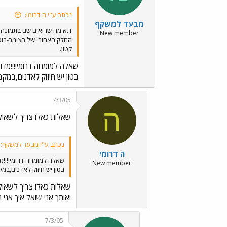
נכתב ע"י ה דרומי:
מבעד למשקף
ד.א מה שרואים שם בתמונה 
New member
החלק האחורי של הצימר-בוס
קטון.
שאלה למומחה דרומי!!!!מדו
בטון יש חיזוק לאדנים,במק
7/3/05
ה
שאלות כאלו צריך לשאול
נכתב ע"י מבעד למשקף:
ה דרומי
שאלה למומחה דרומי!!!!מ
New member
בטון יש חיזוק לאדנים,במ
שאלות כאלו צריך לשאול
ואותך אני שואל איך אני 
7/3/05