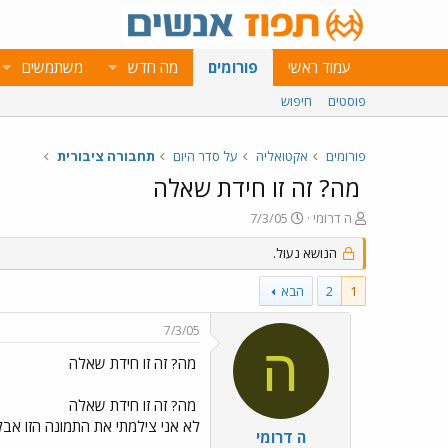
עמוד ראשי
פורומים
מה חדש
משתמשים
פוסטים
חיפוש
פורומים
אקטואליה
על סדר היום
תחבורה ציבורית
מה? זה זו חידת שאלה
פ
פ
ה דרומי
7/3/05
ו
ו
ת
ר
הנושא נעול.
ח
ס
ה
ם
1
2
הבא
נ
ב
ו
ת
7/3/05
ש
א
ה
א
ר
מה? זה זו חידת שאלה
י
ך
מה? זה זו חידת שאלה
לא אני צילמתי את התמונה הזו אבל 
ה דרומי