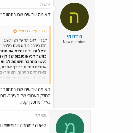
7/3/05
ה
ד.א מה שרואים שם בתמונה ז
נכתב ע"י ה דרומי:
ה דרומי
קבל
ו
לאביתר על חצי תשוב
New member
הזה צימרבוס ד.א פעם צילמתי 
נגאל על ידנו ומצא את מנו
כאשר דני(אוטובוס של דן) ה
נעשו בהרבה תשומת לב ואהב
אחרים החיים בדרך אחרת, 
בארותיים הסמוך. הצימר-בוס
מילדותו, האחת היא חוסר יכ
בשמירה על הסדר והניקיון 
אוהבים אותו אהבת אמת.ובקי
ד.א מה שרואים שם בתמונה ז
החלק האחורי של הצימר-בוס 
כאילו מחסנון קטון.
7/3/05
מ
שאלה למומחה דרומי!!!!מדו