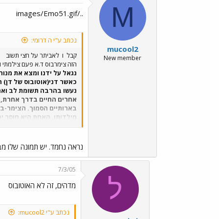
M
../images/Emo51.gif
נכתב ע"י ה דרומי:
mucool2
קבל
ו
לאביתר על חצי תשוב
New member
הזה צימרבוס ד.א פעם צילמתי 
נגאל על ידנו ומצא את מנו
כאשר דני(אוטובוס של דן) ה
נעשו בהרבה תשומת לב ואהב
אחרים החיים בדרך אחרת, 
בארותיים הסמוך. הצימר-בוס
מילדותו, האחת היא חוסר יכ
בשמירה על הסדר והניקיון 
אוהבים אותו אהבת אמת.ובקי
נראה נחמד. יש תמונה שלו מ
7/3/05
ל
מדהים, זה לא האוטובוס
נכתב ע"י mucool2: