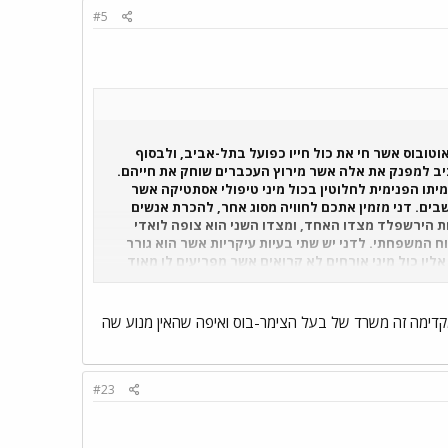
#5
וטובוס אשר חי את כול חייו כפועל בתל-אביב, ולבסוף
ביב למפנק את אלה אשר מירוץ העכברים שוחק את חייהם.
יתו הפנימית לחלוטין בכול מיני טיפולי אסתטיקה אשר
ים. דני מזמין אתכם לחוויה מסוג אחר, להכרת אנשים
 הירשפלד מצדו האחד, ומצדו השני הוא צופה לואדי
ח המשפחתי. לדני יש שתי בעיות עיקריות אשר הוא גורר
אליו כול מיני אורחים לא קרואים אשר מפריעים לו מאוד
ס בילדים הוא מסתפק כיום בילדי משפחת הירשפלד אשר
 כולל שרותים ומקלחת פרטיים ופינת תה וקפה קטנה.
דימה זה משרד של בעל הצימר-בוס ואיפה שהאין מנוע שה
#23