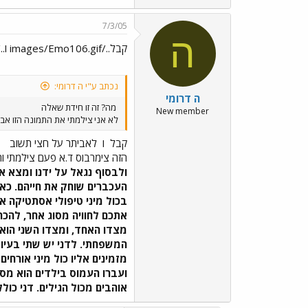
7/3/05
ה
קבל../images/Emo106.gif ו../images/Emo39.gif לאביתר על חצי תשוב
נכתב ע"י ה דרומי:
ה דרומי
מה? זה זו חידת שאלה
New member
לא אני צילמתי את התמונה הזו אבל 
קבל
ו
לאביתר על חצי תשוב
הזה צימרבוס ד.א פעם צילמתי ו
ולבסוף נגאל על ידנו ומצא 
העכברים שוחק את חייהם. כאש
בכול מיני טיפולי אסתטיקה א
אתכם לחוויה מסוג אחר, להכ
מצדו האחד, ומצדו השני הוא 
המשפחתי. לדני יש שתי בעיות 
מזמינים אליו כול מיני אורחי
ועברו העמוס בילדים הוא מסת
אוהבים מכול הגילים. דני כול