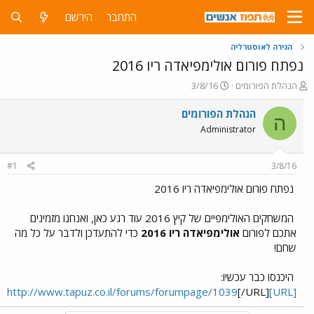
התחבר
הירשם
הגירה לאוסטרליה
נפתח פורום אולימפיאדה ריו 2016
פ
פ
הנהלת הפורומים
3/8/16
ו
ו
ת
ר
הנהלת הפורומים
ה
ח
ס
Administrator
ה
ם
נ
ב
ו
ת
#1
3/8/16
ש
א
א
ר
נפתח פורום אולימפיאדה ריו 2016
י
ך
המשחקים האולימפיים של קיץ 2016 עוד רגע כאן, ואנחנו מזמינים
אתכם לפורום
אולימפיאדה ריו 2016
כדי להתעדכן ולדבר על כל מה
שחם!
היכנסו כבר עכשיו:
[/URL]
[URL]http://www.tapuz.co.il/forums/forumpage/1039