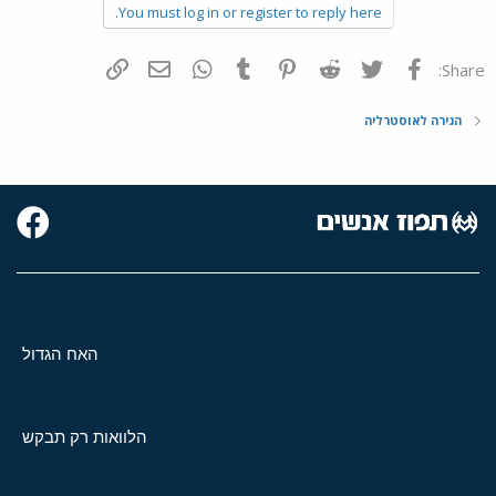
You must log in or register to reply here.
פייסבוק
Twitter
Reddit
Pinterest
Tumblr
WhatsApp
דואר אלקטרוני
הוסף קישור
Share:
הגירה לאוסטרליה
האח הגדול
הלוואות רק תבקש