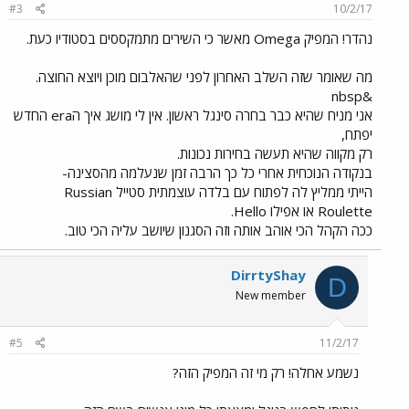
#3
10/2/17
נהדר! המפיק Omega מאשר כי השירים מתמקססים בסטודיו כעת.
מה שאומר שזה השלב האחרון לפני שהאלבום מוכן ויוצא החוצה.
&nbsp
אני מניח שהיא כבר בחרה סינגל ראשון. אין לי מושג איך הera החדש
יפתח,
רק מקווה שהיא תעשה בחירות נכונות.
בנקודה הנוכחית אחרי כל כך הרבה זמן שנעלמה מהסצינה-
הייתי ממליץ לה לפתוח עם בלדה עוצמתית סטייל Russian
Roulette או אפילו Hello.
ככה הקהל הכי אוהב אותה וזה הסגנון שיושב עליה הכי טוב.
DirrtyShay
D
New member
#5
11/2/17
נשמע אחלה! רק מי זה המפיק הזה?