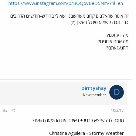
https://www.instagram.com/p/BQQpvBeD5Nm/?hl=en
זה אומר שהאלבום קרוב משחשבנו ושאולי בחודש-חודשיים הקרובים
כבר נזכה לשמוע סינגל ראשון (?)
מה דעתכם?
מה אתם אומרים?
התגעגעתם?
DirrtyShay
D
New member
#2
10/2/17
מחכה לזה שייצא כבר!! + ראיתם את ההופעה הזאת?
Christina Aguilera - Stormy Weather