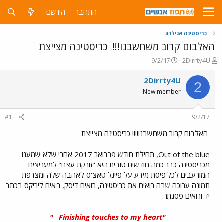
התחבר
הירשם
כריסטינה אגילרה
האלבום קרוב משחשבנו!!!! כריסטינה מצייצת
פ
פ
9/2/17
2Dirrty4U
ו
ו
ת
ר
2Dirrty4U
2
ח
ס
New member
ה
ם
נ
ב
ו
ת
#1
9/2/17
ש
א
א
ר
האלבום קרוב משחשבנו!!!! כריסטינה מצייצת
י
ך
Out of the blue, תחילת חודש פברואר 2017 אחרי שלא שמענו
מכריסטינה כבר כמה חודשים טובים היא "זורקת עצם" למעריצים
המורעבים לכל פיסת מידע על פיינל טאצ'ס לאהבה שלה ומצרפת
תמונה ערוכה שבה רואים את כריסטינה, רואים דיסק, רואים ליריקס בכתב
יד ורואים פסנתר.
"
"Finishing touches to my heart