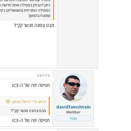
ניתן להבחין במסילה אחת חדשה ש
המסילה המזרחית (השמאלית) ביותר
שתונח בהמשך.
מבט צפונה מגשר קק"ל
24/1/16
תפיסה יפה של ה-IC3
נכתב ע"י דניאל בוכמן:
davidfainshtein
מבט צפונה מגשר קק"ל
Member
מנהל
תפיסה יפה של ה-IC3