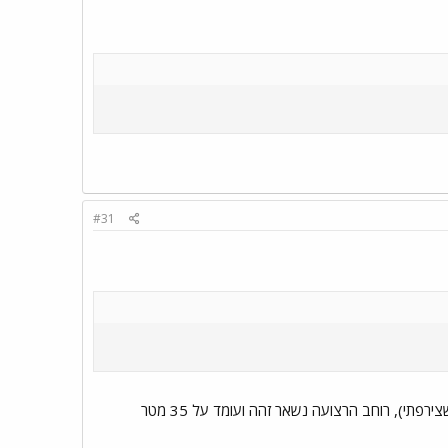
#31
הן נעות מהצד המערבי של הרצועה דרך מרכזה אל הצד המזרחי שלה(כמו שאפשר לראות בתמונה שצירפתי), רוחב הרצועה נשאר זהה ועומד על 35 מטר