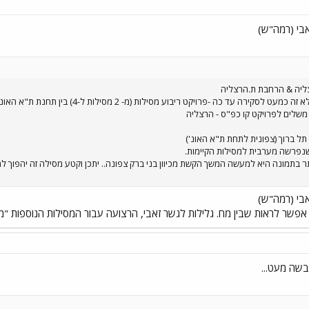
בי (רמה"ש)
רצליה & הרחבת ת.הרצליה
ט ריבוע מסילות (מ- 2 מסילות ל-4) בין תחנת ת"א האוניברסיטה לתחנת הרצליה + הרחבת תחנת הרצליה.
משלים לפרויקט קו כפ"ס - הרצליה
ל ברוך (צפונית לתחת ת"א האונ')
נפרשה מערבית למסילות הקיימות.
 בתמונה היא למעשה המשך הקשת מכיוון בני ברק צפונה.. יתכן וקטע מסילה זה יהפוך למ
בי (רמה"ש)
. אפשר לראות שבין מח. גלילות לגשר זאבי, הרצועה עבור המסילות הנוספות "מ
שה מעט...