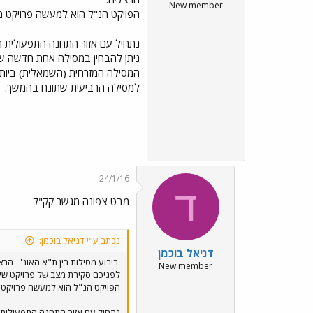
New member
הפויקט הנ"ל הוא למעשה פרויקט מ
נתחיל עם אזור התחנה התפעולית תל
ניתן להבחין במסילה אחת חדשה ש
המסילה המזרחית (השמאלית) ביותר 
למסילה הרביעית שתונח בהמשך.
24/1/16
ד
מבט צפונה מגשר קק"ל
נכתב ע"י דניאל בוכמן:
דניאל בוכמן
ריבוע מסילות בין ת"א האונ' - ה
New member
לפניכם סקירת מצב של פרויקט שלא זה כמעט לסקירה עד כה -פרויק
הפויקט הנ"ל הוא למעשה פרויקט 
נתחיל עם אזור התחנה התפעולית ת