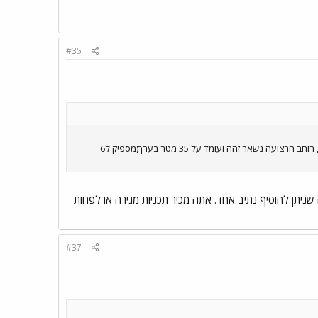
#35
הן נעות מהצד המערבי של הרצועה דרך מרכזה אל הצד המזרחי שלה(כמו שאפשר לראות בתמונה שצירפתי), רוחב הרצועה נשאר זהה ועומד על 35 מטר בערך(מספיק ל6
ת איילון מצפון לגלילות מעבר ל-3 נתיבים? כרגע נראה שניתן להוסיף נתיב אחד. אתה מכיר תכניות מגירה או לפחות
#37