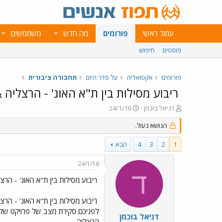
עמוד ראשי
פורומים
מה חדש
משתמשים
פוסטים
חיפוש
פורומים
אקטואליה
על סדר היום
תחבורה ציבורית
ריבוע מסילות בין ת"א האונ' - הרצליה
פ
פ
דניאל בוכמן
24/1/16
ו
ו
ת
הנושא נעול.
ר
ח
ס
ה
ם
1
2
3
4
הבא
נ
ב
ו
ת
24/1/16
ש
א
ד
א
ר
ריבוע מסילות בין ת"א האונ' - הר
י
ך
ריבוע מסילות בין ת"א האונ' - הר
דניאל בוכמן
הרצליה.