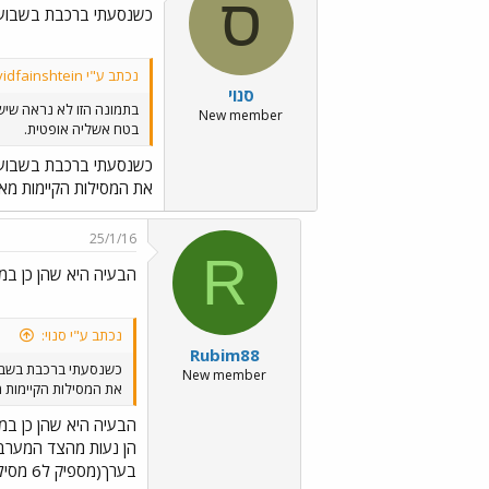
ס
כשנסעתי ברכבת בשבוע 
נכתב ע"י davidfainshtein:
סנוי
בתמונה הזו לא נראה שיש מקום ל-
New member
בטח אשליה אופטית.
כשנסעתי ברכבת בשבוע 
את המסילות הקיימות מאח
25/1/16
R
הבעיה היא שהן כן במ
נכתב ע"י סנוי:
Rubim88
כשנסעתי ברכבת בשבו
New member
את המסילות הקיימות מ
הבעיה היא שהן כן במ
בערך(מספיק ל6 מסילות). המצב הזה אכן ידרוש סידור של התוואי בשביל להכניס עוד זוג מסילות.