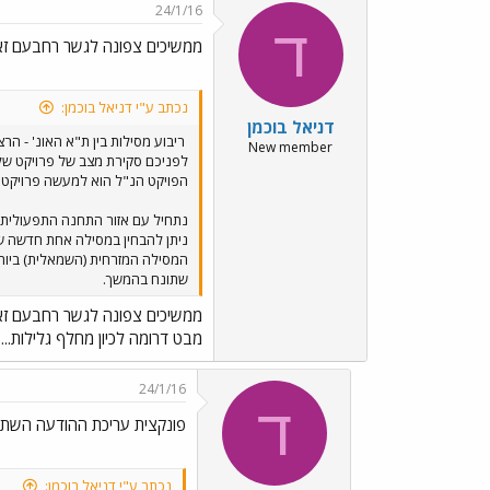
24/1/16
ד
ממשיכים צפונה לגשר רחבעם זא
נכתב ע"י דניאל בוכמן:
דניאל בוכמן
ריבוע מסילות בין ת"א האונ' - ה
New member
לפניכם סקירת מצב של פרויקט שלא זה כמעט לסקירה עד כה -פרויק
הפויקט הנ"ל הוא למעשה פרויקט 
נתחיל עם אזור התחנה התפעולית ת
ניתן להבחין במסילה אחת חדשה ש
המסילה המזרחית (השמאלית) ביותר
שתונח בהמשך.
ממשיכים צפונה לגשר רחבעם זא
מבט דרומה לכיון מחלף גלילות..
24/1/16
ד
פונקצית עריכת ההודעה השתב
נכתב ע"י דניאל בוכמן: