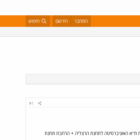
התחבר
הירשם
חיפוש
#1
ויקט שלא זה כמעט לסקירה עד כה -פרויקט ריבוע מסילות (מ- 2 מסילות ל-4) בין תחנת ת"א האוניברסיטה לתחנת הרצליה + הרחבת תחנת