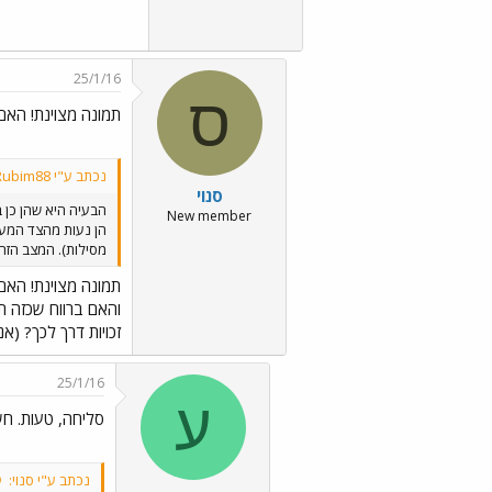
25/1/16
ס
תמונה מצוינת! האם 
נכתב ע"י Rubim88:
סנוי
הבעיה היא שהן כן 
New member
מסילות). המצב הזה 
תמונה מצוינת! האם 
זכויות דרך לכך? (אני מ
25/1/16
ע
סליחה, טעות. חש
נכתב ע"י סנוי: