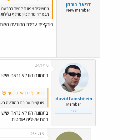
דניאל בוכמן
ממשיכים צפונה לגשר רחבעם ז
New member
מבט דרומה לכיון מחלף גלילות.
פונקצית עריכת ההודעה השתב
24/1/16
בתמונה הזו לא נראה שיש מקום ל-4 
נכתב ע"י דניאל בוכמן:
davidfainshtein
פונקצית עריכת ההודעה הש
Member
מנהל
בתמונה הזו לא נראה שיש מקום ל-4 
בטח אשליה אופטית.
25/1/16