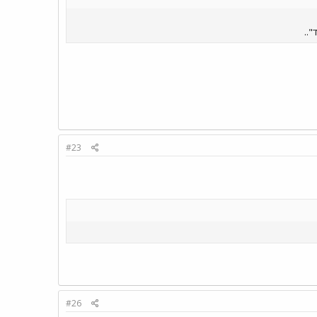
"..
#23
#26