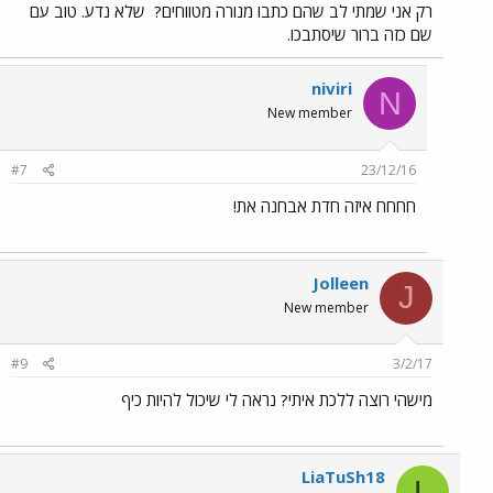
רק אני שמתי לב שהם כתבו מנורה מטווחים?
שלא נדע. טוב עם
שם כזה ברור שיסתבכו.
niviri
N
New member
#7
23/12/16
חחחח איזה חדת אבחנה את!
Jolleen
J
New member
#9
3/2/17
מישהי רוצה ללכת איתי? נראה לי שיכול להיות כיף
LiaTuSh18
L