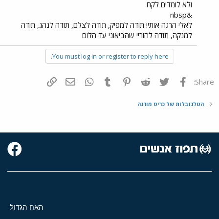
ולא לומדים לקח
&nbsp
לאלי הרגה אותי! תודה למפיק, תודה לצלם, תודה לנהג, תודה
למנקה, תודה להוריי שהביאוני עד הלום
You must log in or register to reply here.
פייסבוק
Twitter
Reddit
Pinterest
Tumblr
WhatsApp
דואר אלקטרוני
הוסף קישור
Share:
הטלנובלות של כריס מורנה
האח הגדול