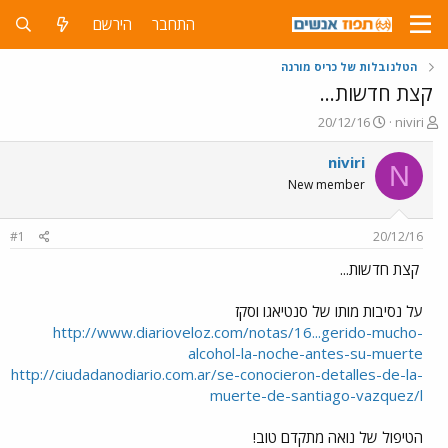
התחבר
הירשם
הטלנובלות של כריס מורנה
קצת חדשות...
פ
פ
20/12/16
niviri
ו
ו
ת
ר
niviri
N
ח
ס
New member
ה
ם
נ
ב
ו
ת
#1
20/12/16
ש
א
א
ר
קצת חדשות...
י
ך
על נסיבות מותו של סנטיאגו וסקז
http://www.diarioveloz.com/notas/16...gerido-mucho-
alcohol-la-noche-antes-su-muerte
http://ciudadanodiario.com.ar/se-conocieron-detalles-de-la-
muerte-de-santiago-vazquez/l
הטיפול של נואה מתקדם טוב!