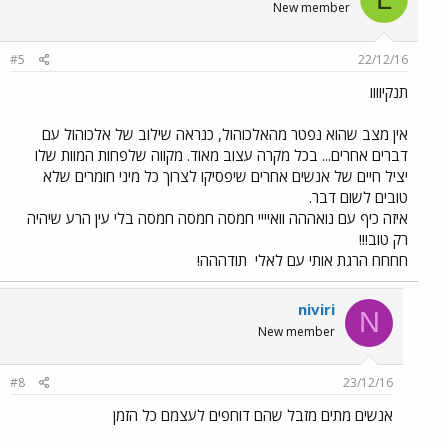
New member
#5
22/12/16
תנקיוווו
אין מצב שהוא נפטר מהאלכוהול, כנראה שילוב של אלכוהול עם
דברים אחרים... בכל מקרה עצוב מאוד. מקווה שלפחות המוות שלו
יציל חיים של אנשים אחרים שיפסיקו לצרוך כל מיני חומרים שלא
טובים לשום דבר.
איזה כיף עם נואההה וואיייי חמסה חמסה חמסה בלי עין הרע שיהיה
רק טוב!!!
חחחח הרגת אותי עם לאלי
תודההה!
niviri
N
New member
#8
23/12/16
אנשים מתים מזבל שהם דוחפים לעצמם כל הזמן