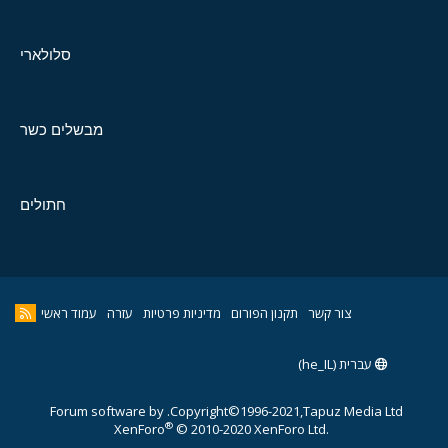
סלולארי
מבשלים כשר
חתולים
צור קשר
תקנון הפורום
מדיניות פרטיות
עזרה
עמוד ראשי
עברית (he_IL)
Forum software by
Copyright©1996-2021,Tapuz Media Ltd.
®
XenForo
© 2010-2020 XenForo Ltd.