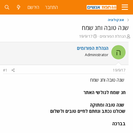
התחבר
הירשם
אונקולוגיה
שנה טובה וחג שמח
פ
פ
הנהלת הפורומים
19/9/17
ו
ו
ת
ר
הנהלת הפורומים
ה
ח
ס
Administrator
ה
ם
נ
ב
ו
ת
#1
19/9/17
ש
א
א
ר
שנה טובה וחג שמח
י
ך
חג שמח לגולשי האתר
שנה טובה ומתוקה
שכולנו נכתב ונחתם לחיים טובים ולשלום
בברכה