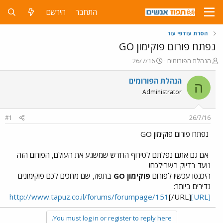
התחבר
הירשם
הסרת עודפי עור
נפתח פורום פוקימון GO
פ
פ
הנהלת הפורומים
26/7/16
ו
ו
ת
ר
הנהלת הפורומים
ה
ח
ס
Administrator
ה
ם
נ
ב
ו
ת
#1
26/7/16
ש
א
א
ר
נפתח פורום פוקימון GO
י
ך
אם גם אתם נפלתם לטירוף החדש שמשגע את העולם, הפורום הזה
נועד בדיוק בשבילכם!
היכנסו עכשיו לפורום
פוקימון GO
בתפוז, שם מחכים לכם פוקימונים
נדירים ביותר:
[/URL]
[URL]http://www.tapuz.co.il/forums/forumpage/151
You must log in or register to reply here.