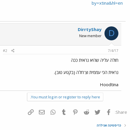
by=xtina&hl=en
DirrtyShay
D
New member
#2
7/4/17
חולה עליה שהיא נראית ככה
נראית הכי עממית וצ'חלה (בקטע טוב).
Hoodtina
You must log in or register to reply here.
פייסבוק
Twitter
Reddit
Pinterest
Tumblr
WhatsApp
דואר אלקטרוני
הוסף קישור
Share:
כריסטינה אגילרה