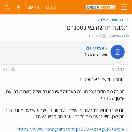
התחבר
הירשם
כריסטינה אגילרה
תמונה חדשה באינסטגרם
פ
פ
31/3/17
2Dirrty4U
ו
ו
ת
ר
2Dirrty4U
2
ח
ס
New member
ה
ם
נ
ב
ו
ת
#1
31/3/17
ש
א
א
ר
תמונה חדשה באינסטגרם
י
ך
תמונה רנדומלית שכריסטינה העלתה לאינסטגרם שלה בשחור-לבן עם
אייקון של חד קרן.
מרגש בהתחשבות בעובדה שמזה כלפחות חודש לא שמענו ממנה דבר.
מה שכן, היא נראת סוף הדרך... אבל מה חדש בעצם
https://www.instagram.com/p/BSO-1z1AgEj/?taken-