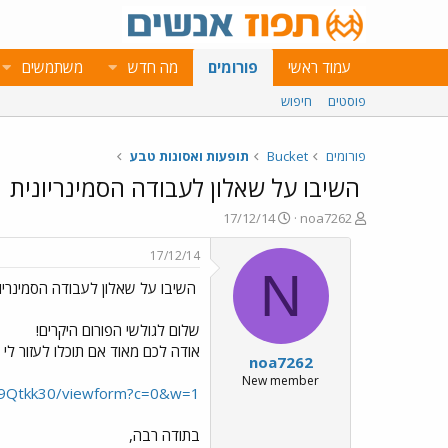
עמוד ראשי
פורומים
מה חדש
משתמשים
פוסטים
חיפוש
פורומים
Bucket
תופעות ואסונות טבע
השיבו על שאלון לעבודה הסמינריונית
פ
פ
17/12/14
noa7262
ו
ו
ת
ר
17/12/14
ח
ס
N
השיבו על שאלון לעבודה הסמינריונ
ה
ם
נ
ב
ו
ת
שלום לגולשי הפורום היקרים!
ש
א
אודה לכם מאוד אם תוכלו לעזור לי 
noa7262
א
ר
י
New member
9Qtkk30/viewform?c=0&w=1
ך
בתודה רבה,