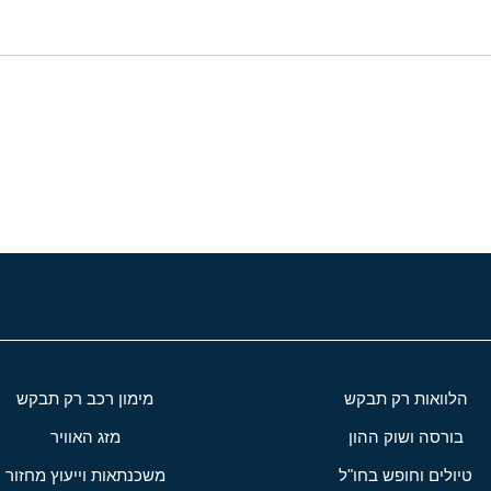
י
שור
הלוואות רק תבקש
מימון רכב רק תבקש
בורסה ושוק ההון
מזג האוויר
טיולים וחופש בחו"ל
משכנתאות וייעוץ מחזור