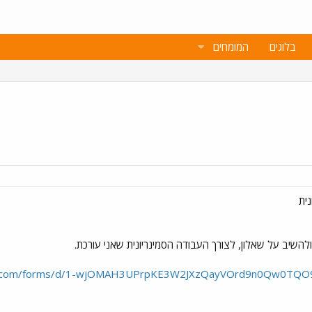
בלוגים
המומחים
ית
ולהשיב על שאלון, לצורך העבודה הסמינריונית שאני עורכת.
gle.com/forms/d/1-wjOMAH3UPrpKE3W2JXzQayVOrd9n0Qw0TQO