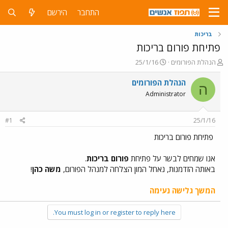
התחבר
הירשם
בריכות
פתיחת פורום בריכות
פ
פ
הנהלת הפורומים
25/1/16
ו
ו
ת
ר
הנהלת הפורומים
ה
ח
ס
Administrator
ה
ם
נ
ב
ו
ת
#1
25/1/16
ש
א
א
ר
פתיחת פורום בריכות
י
ך
אנו שמחים לבשר על פתיחת
פורום בריכות
.
באותה הזדמנות, נאחל המון הצלחה למנהל הפורום,
משה כהן
!
המשך גלישה נעימה
You must log in or register to reply here.