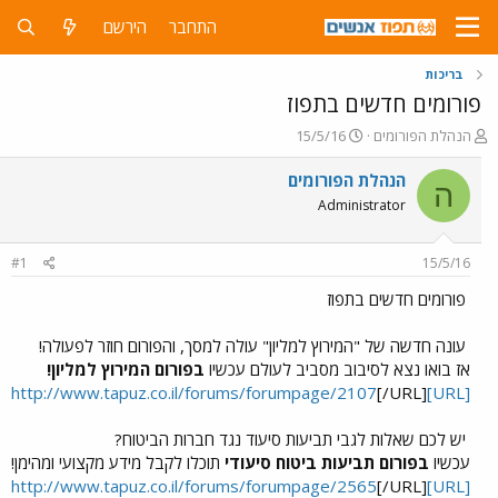
התחבר
הירשם
בריכות
פורומים חדשים בתפוז
פ
פ
הנהלת הפורומים
15/5/16
ו
ו
ת
ר
הנהלת הפורומים
ה
ח
ס
Administrator
ה
ם
נ
ב
ו
ת
#1
15/5/16
ש
א
א
ר
פורומים חדשים בתפוז
י
ך
עונה חדשה של "המירוץ למליון" עולה למסך, והפורום חוזר לפעולה!
אז בואו נצא לסיבוב מסביב לעולם עכשיו
בפורום המירוץ למליון!
[/URL]
[URL]http://www.tapuz.co.il/forums/forumpage/2107
יש לכם שאלות לגבי תביעות סיעוד נגד חברות הביטוח?
עכשיו
בפורום תביעות ביטוח סיעודי
תוכלו לקבל מידע מקצועי ומהימן!
[/URL]
[URL]http://www.tapuz.co.il/forums/forumpage/2565