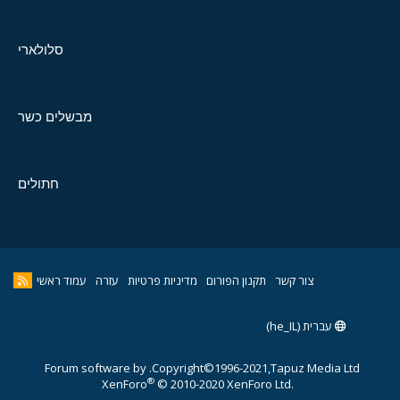
סלולארי
מבשלים כשר
חתולים
צור קשר
תקנון הפורום
מדיניות פרטיות
עזרה
עמוד ראשי
עברית (he_IL)
Forum software by
Copyright©1996-2021,Tapuz Media Ltd.
®
XenForo
© 2010-2020 XenForo Ltd.