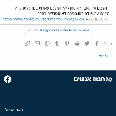
חושבים על מעבר לאוסטרליה? יש לכם שאלות בנוגע לתהליך?
היכנסו עכשיו
לפורום הגירה לאוסטרליה
בתפוז!
[/URL]
[URL]http://www.tapuz.co.il/forums/forumpage/2564
You must log in or register to reply here.
פייסבוק
Twitter
Reddit
Pinterest
Tumblr
WhatsApp
דואר אלקטרוני
הוסף קישור
Share:
בריכות
האח הגדול