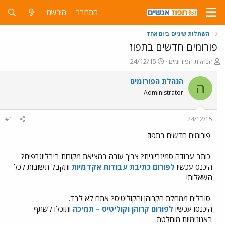
התחבר
הירשם
השתלות שיניים ביום אחד
פורומים חדשים בתפוז
פ
פ
הנהלת הפורומים
24/12/15
ו
ו
ת
ר
הנהלת הפורומים
ה
ח
ס
Administrator
ה
ם
נ
ב
ו
ת
#1
24/12/15
ש
א
א
ר
פורומים חדשים בתפוז
י
ך
כותב עבודה סמינריונית? צריך עזרה במציאת מקורות ביבליוגרפים?
היכנס עכשיו
לפורום כתיבת עבודות אקדמיות
ותקבל תשובות לכל
השאלות!
סובלים ממחלת הקרוהן והקוליטיס? אתם לא לבד.
היכנסו עכשיו
לפורום קרוהן וקוליטיס – תמיכה
ותוכלו לשתף
באנונימיות מוחלטת