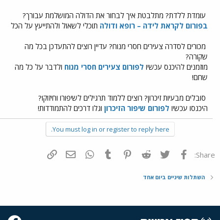
עומדת ללדת? מתלבטת איך לבחור את הדולה המושלמת עבורך?
בפורום לקראת לידה – רופא ודולה
תוכלי לשאול ולהתייעץ על הכל
מכורים לסדרה צעירים חסרי מנוח? עדיין רוצים להתעדכן בכל מה
שקורה?
מוזמנים להיכנס עכשיו
לפורום צעירים חסרי מנוח
ולדבר על כל מה
שחם!
סובלים מבעיות זיכרון? רוצים ללמוד תרגילים לשיפורו וחיזוקו?
היכנסו עכשיו
לפורום שיפור הזיכרון
וגלו דרכים להתמודדות!
You must log in or register to reply here.
פייסבוק
Twitter
Reddit
Pinterest
Tumblr
WhatsApp
דואר אלקטרוני
הוסף קישור
Share:
השתלות שיניים ביום אחד