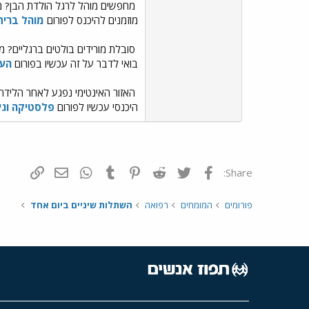
מחפשים מוהל לרגל הולדת הבן? מ
מוזמנים להיכנס לפורום
מוהל ברית
סובלת מורידים בולטים ברגליים? מעו
בואי לדבר על זה עכשיו בפורום
העל
האזור האינטימי נפגע לאחר הלידה
היכנסי עכשיו לפורום
פלסטיקה וגי
פייסבוק
Twitter
Reddit
Pinterest
Tumblr
WhatsApp
דואר אלקטרונ
הוסף קי
Share:
פורומים
המומחים
רפואה
השתלות שיניים ביום אחד