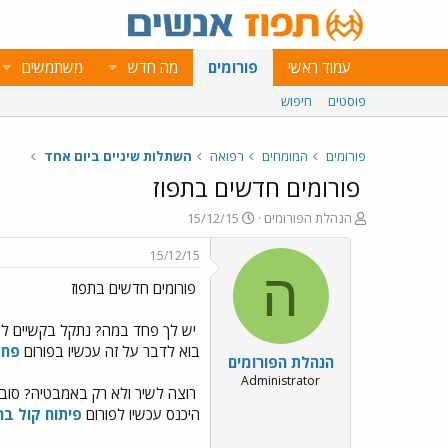
עמוד ראשי
פורומים
מה חדש
משתמשים
פוסטים
חיפוש
פורומים
המומחים
רפואה
השתלות שיניים ביום אחד
פורומים חדשים בתפוז
פ
פ
הנהלת הפורומים
15/12/15
ו
ו
ת
ר
15/12/15
ח
ס
ה
פורומים חדשים בתפוז
ה
ם
נ
ב
ו
ת
יש לך פחד במה? נתקל בקשיים לע
ש
א
בוא לדבר על זה עכשיו בפורום
פחד
הנהלת הפורומים
א
ר
י
Administrator
רוצה לשיר ולא רק באמבטיה? סובל
ך
היכנס עכשיו לפורום
פיתוח קול בר