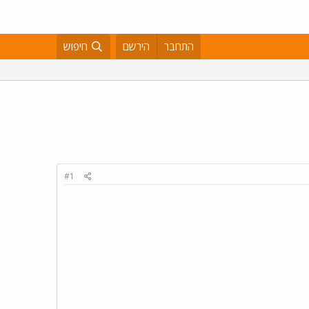
התחבר
הירשם
חיפוש
#1