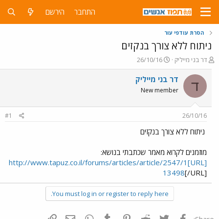
התחבר
הירשם
הסרת עודפי עור
ניתוח ללא צורך בנקזים
פ
פ
דר בני מייליק
26/10/16
ו
ו
ת
ר
דר בני מייליק
ד
ח
ס
New member
ה
ם
נ
ב
ו
ת
#1
26/10/16
ש
א
א
ר
ניתוח ללא צורך בנקזים
י
ך
מוזמנים לקרוא מאמר שכתבתי בנושא:
[URL]http://www.tapuz.co.il/forums/articles/article/2547/1
13498
[/URL]
You must log in or register to reply here.
פייסבוק
Twitter
Reddit
Pinterest
Tumblr
WhatsApp
דואר אלקטרוני
הוסף קישור
Share: