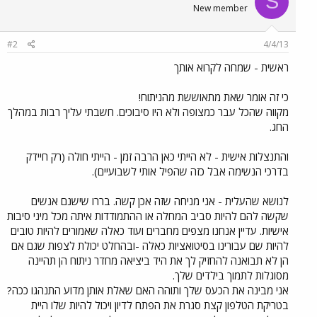
S
New member
#2
4/4/13
ראשית - שמחה לקרוא אותך
כי זה אומר שאת מתאוששת מהניתוח!
מקווה שהכל עבר כמצופה ולא היו סיבוכים. חשבתי עליך רבות במהלך
החג.
והתנצלות אישית - לא הייתי כאן הרבה זמן - הייתי חולה (רק חיידק
בדרכי הנשימה אבל כזה שהפיל אותי לשבועיים).
לנושא שהעלית - אני מניחה שזה אכן קשה. בררו שישנם אנשים
שקשה להם להיות סביב המחלה או ההתמודדות איתה מכל מיני סיבות
אישיות. עדיין אנחנו מצפים מחברים ועוד כאלה שאמורים להיות טובים
להיות שם עבורינו בסיטואציות כאלה -ובהחלט יכולת לצפות שגם אם
הן לא תבואנה להחזיק לך את היד ביציאה מחדר ניתוח הן תהיינה
מסוגלות לתמוך בילדים שלך.
אני מבינה את הכעס שלך ותוהה האם שאלת אותן מדוע התנהגו ככה?
בטריקת הטלפון קצת סגרת את הפתח לדיון ויכול להיות שלו היית