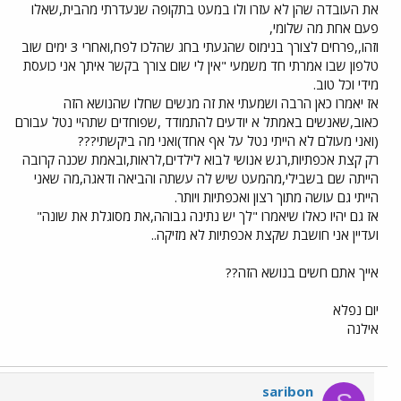
את העובדה שהן לא עזרו ולו במעט בתקופה שנעדרתי מהבית,שאלו
פעם אחת מה שלומי,
וזהו,,פרחים לצורך בנימוס שהגעתי בחג שהלכו לפח,ואחרי 3 ימים שוב
טלפון שבו אמרתי חד משמעי "אין לי שום צורך בקשר איתך אני כועסת
מידי וכל טוב.
אז יאמרו כאן הרבה ושמעתי את זה מנשים שחלו שהנושא הזה
כאוב,שאנשים באמתל א יודעים להתמודד ,שפוחדים שתהיי נטל עבורם
(ואני מעולם לא הייתי נטל על אף אחד)ואני מה ביקשתי???
רק קצת אכפתיות,רגש אנושי לבוא לילדים,לראות,ובאמת שכנה קרובה
הייתה שם בשבילי,מהמעט שיש לה עשתה והביאה ודאגה,מה שאני
הייתי גם עושה מתוך רצון ואכפתיות ויותר.
אז גם יהיו כאלו שיאמרו "לך יש נתינה גבוהה,את מסוגלת את שונה"
ועדיין אני חושבת שקצת אכפתיות לא מזיקה..
אייך אתם חשים בנושא הזה??
יום נפלא
אילנה
saribon