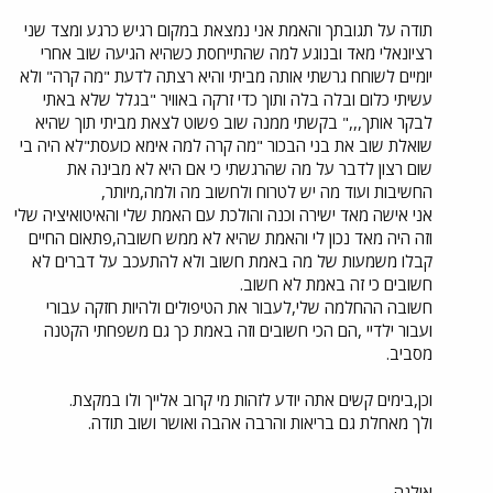
תודה על תגובתך והאמת אני נמצאת במקום רגיש כרגע ומצד שני
רציונאלי מאד ובנוגע למה שהתייחסת כשהיא הגיעה שוב אחרי
יומיים לשוחח גרשתי אותה מביתי והיא רצתה לדעת "מה קרה" ולא
עשיתי כלום ובלה בלה ותוך כדי זרקה באוויר "בגלל שלא באתי
לבקר אותך,,," בקשתי ממנה שוב פשוט לצאת מביתי תוך שהיא
שואלת שוב את בני הבכור "מה קרה למה אימא כועסת"לא היה בי
שום רצון לדבר על מה שהרגשתי כי אם היא לא מבינה את
החשיבות ועוד מה יש לטרוח ולחשוב מה ולמה,מיותר,
אני אישה מאד ישירה וכנה והולכת עם האמת שלי והאיטואיציה שלי
וזה היה מאד נכון לי והאמת שהיא לא ממש חשובה,פתאום החיים
קבלו משמעות של מה באמת חשוב ולא להתעכב על דברים לא
חשובים כי זה באמת לא חשוב.
חשובה ההחלמה שלי,לעבור את הטיפולים ולהיות חזקה עבורי
ועבור ילדיי ,הם הכי חשובים וזה באמת כך גם משפחתי הקטנה
מסביב.
וכן,בימים קשים אתה יודע לזהות מי קרוב אלייך ולו במקצת.
ולך מאחלת גם בריאות והרבה אהבה ואושר ושוב תודה.
אילנה.