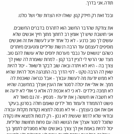
תודה..אני בדרך.
ובכל זאת רק חיידק קטן. שאלו יהיו הצרות שלי ושל כולנו.
את צודקת שהדבר החשוב הוא לתהרכז בדברים החשובים.
אני חושבת שיש לך אומץ רב לחתוך מתוך חייך אנשים שלא
עושים לך טוב כרגע - לא כל אחד יודע לעשות את זה ואנשים
מוסיפים לעצמם עוד הרבה רגשות שליליים ומטענים מיותרים
כשהם "נושאים על גבם" מערכות יחסים שלא עושות להם טוב.
מצד שני הרשי לי לציין דבר קטן - למרות שאמרת לה שאין לך
צורך בה - היא לא ויתרה ובאה שוב לבקר ולשאול - יכול להיות
שאין לה הרבה טקט - לפי הדרך בה התנהגה ויכול להיות שהיא
לא ממש יודעת מה לעשות עבורך - אבל כנראה שאכפת לה
ממך. אז אולי את יכולה לסגור את הענין אצלך במחשבה שהיא
לא תמכה בילדים -לא כי לא אכפת לה אלא כי אולי לא ידעה או
לא חשבה או חששה ( את יודעת - מנסיון - זה גם מאוד לא
פשוט להתמודד ולעמוד מול ילדים שאמם חולה בסרטן..בעיקר
אם את אם בעצמך) - אי לא מנסה למצוא נקודות מקלות עבורה
ובודאי שלא לרמוז שעשית לא נכון - רק לנסות ולמצוא איזו נקודה
שתוכל לסגור אצלך את הנושא הזה עם פחות תחושות שליליות.
יכול להיות באמת אין לך צורך באנשים שלא מסוגלים לתמוך בך