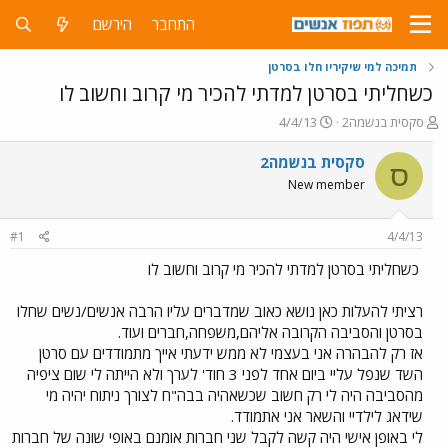
התחבר
הירשם
תמיכה למי שיקיריו חלו בסרטן
כשחליתי בסרטן למדתי להכיר מי קרוב וחשוב לו
פ
פ
סקסית בנשמה2
4/4/13
ו
ו
ת
ר
סקסית בנשמה2
ס
ח
ס
New member
ה
ם
נ
ב
ו
ת
#1
4/4/13
ש
א
א
ר
כשחליתי בסרטן למדתי להכיר מי קרוב וחשוב לו
י
ך
רציתי להעלות כאן נושא כאוב שמדברים עליו הרבה אנשים/נשים שחלו
בסרטן והסביבה הקרובה אליהם,משפחה,חברים ועוד.
אז רק להבהרה אני בעצמי לא ממש ידעתי אייך מתמודדים עם סרטן
השד שנפל עליי ביום אחד לפני 3 חוד' לערך ולא הייתה לי שום ציפיה
מהסביבה היה לי רק חשוב שכשאהיה בבה"ח לצורך ניתוח יהיה מי
שידאג לילדיי והשאר אני אתמודד.
לי באופן אישי היה קשה לקבל שני חברות אומנם באופי שונה של חברות