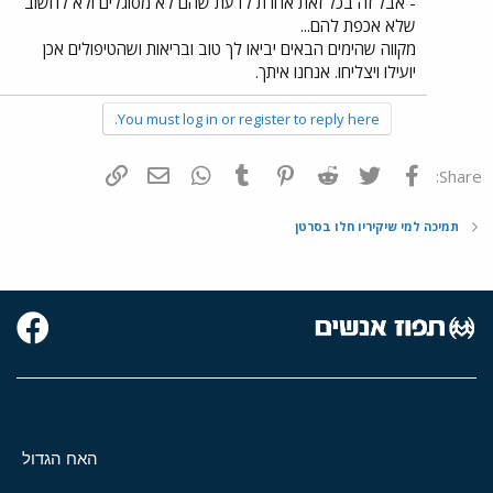
- אבל זה בכל זאת אחרת לדעת שהם לא מסוגלים ולא לחשוב
שלא אכפת להם...
מקווה שהימים הבאים יביאו לך טוב ובריאות ושהטיפולים אכן
יועילו ויצליחו. אנחנו איתך.
You must log in or register to reply here.
פייסבוק
Twitter
Reddit
Pinterest
Tumblr
WhatsApp
דואר אלקטרוני
הוסף קישור
Share:
תמיכה למי שיקיריו חלו בסרטן
האח הגדול