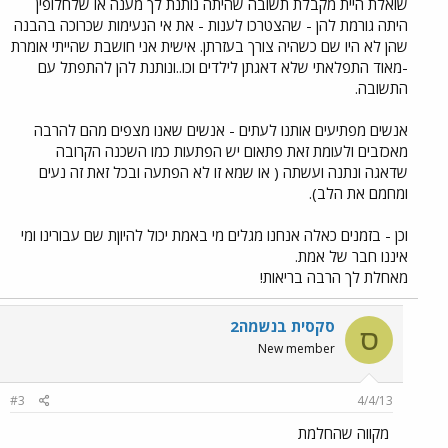
שואלת היית מקבלת תשובה שהיתה נותנת לך מענה או שלחלופין
היתה גורמת להן - שהצטרכו לענות - את אי הנעימות שכרוכה בהבנה
שהן לא היו שם כשהיה צורך בעזרתן. אישית אני חושבת שהייתי אומרת
-מאוד התפלאתי שלא דאגתן לילדים וכו..ונותנת להן להתפתל עם
התשובה.
אנשים מפתיעים אותנו לעתים - אנשים שאנו מצפים מהם להרבה
מאכזבים ולעומת זאת פתאום יש הפתעות כמו השכנה הקרובה
שדאגה ונתנה ועשתה ( או שמא זו לא הפתעה ובכל זאת זה נעים
ומחמם את הלב).
וכן - בזמנים כאלה אנחנו מגלים מי באמת יכול להיוןת שם עבורינו ומי
איננו חבר של אמת.
מאחלת לך הרבה בריאות!
סקסית בנשמה2
ס
New member
#3
4/4/13
מקווה שהחלמת