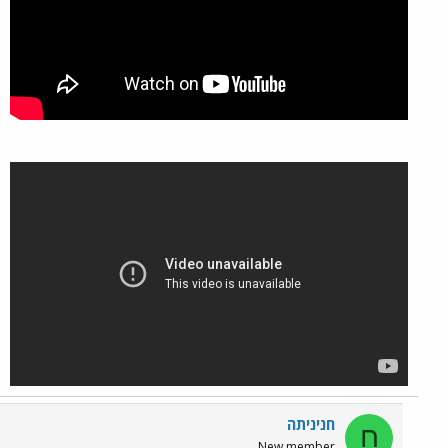
חניניתה
ח
New member