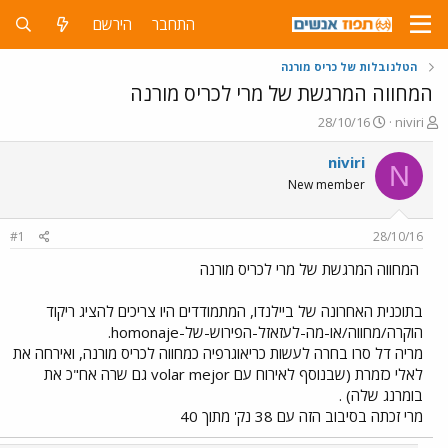
התחבר
הירשם
הטלנובלות של כריס מורנה
המחווה המרגשת של מרי לכריס מורנה
פ
פ
28/10/16
niviri
ו
ו
ת
ר
niviri
N
ח
ס
New member
ה
ם
נ
ב
ו
ת
#1
28/10/16
ש
א
א
ר
המחווה המרגשת של מרי לכריס מורנה
י
ך
בתוכנית האחרונה של ביילנדו, המתמודדים היו צריכים להציג ריקוד
הוקרה/מחווה/או-מה-לעזאזל-הפירוש-של-homonaje.
מריה דל סרו בחרה לעשות כריאוגרפיה כמחווה לכריס מורנה, ואירחה את
לאלי כזמרת (שבנוסף לאירוח עם volar mejor גם שרה אח"כ את
בומרנג שלה) .
מרי זכתה בסיבוב הזה עם 38 נק' מתוך 40