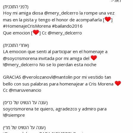
לאלי-
(לפני התוכנית)
Hoy mi amiga diosa @mery_delcerro la rompe una vez
mas en la pista y tengo el honor de acompañarla [
]
#HomenajeCrisMorena #bailando2016
Que emocion [
] Cc @mery_delcerro
(אחרי התוכנית)
LA emocion que senti al participar en el homenaje a
@soycrismorena invitada por mi amiga del
@mery_delcerro No se lo pierdan esta noche!
GRACIAS @verolozanovl@nantolin por mi vestido tan
bello con sus palabras para homenajear a Cris Morena
Cc @maruvenancio
(עונה על הטוויט של כריס)
soycrismorena te quiero, agradezco y admiro para
siempre@!
(עונה על הטוויט של מרי)