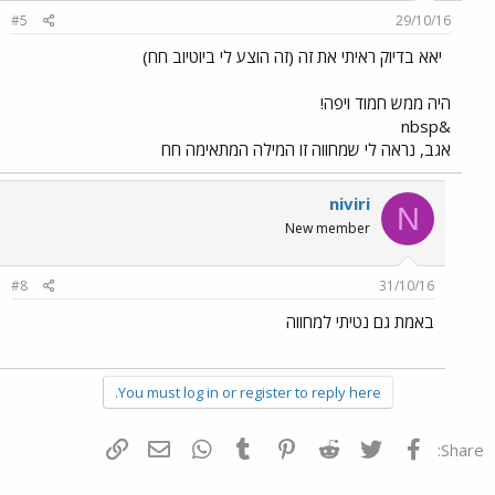
#5
29/10/16
יאא בדיוק ראיתי את זה (זה הוצע לי ביוטיוב חח)
היה ממש חמוד ויפה!
&nbsp
אגב, נראה לי שמחווה זו המילה המתאימה חח
niviri
N
New member
#8
31/10/16
באמת גם נטיתי למחווה
You must log in or register to reply here.
פייסבוק
Twitter
Reddit
Pinterest
Tumblr
WhatsApp
דואר אלקטרוני
הוסף קישור
Share: