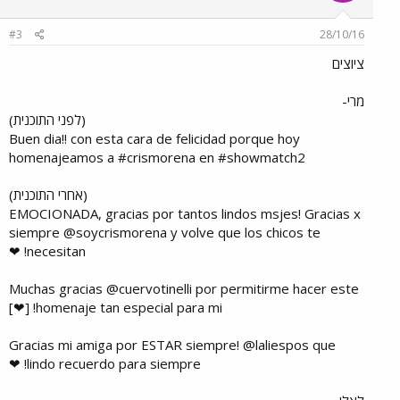
#3
28/10/16
ציוצים
מרי-
(לפני התוכנית)
Buen dia!! con esta cara de felicidad porque hoy
homenajeamos a #crismorena en #showmatch2
(אחרי התוכנית)
EMOCIONADA, gracias por tantos lindos msjes! Gracias x
siempre @soycrismorena y volve que los chicos te
necesitan! ❤
Muchas gracias @cuervotinelli por permitirme hacer este
homenaje tan especial para mi! [❤]
Gracias mi amiga por ESTAR siempre! @laliespos que
lindo recuerdo para siempre! ❤​