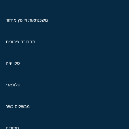
משכנתאות וייעוץ מחזור
תחבורה ציבורית
טלוויזיה
סלולארי
מבשלים כשר
חתולים