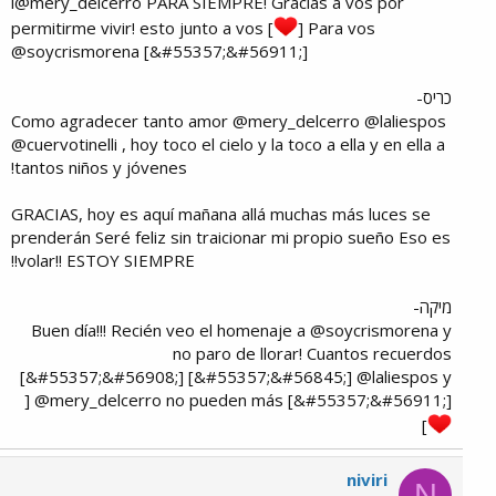
i@mery_delcerro PARA SIEMPRE! Gracias a vos por
permitirme vivir! esto junto a vos [
] Para vos
@soycrismorena [&#55357;&#56911;]​
כריס-
Como agradecer tanto amor @mery_delcerro @laliespos
@cuervotinelli , hoy toco el cielo y la toco a ella y en ella a
tantos niños y jóvenes!
GRACIAS, hoy es aquí mañana allá muchas más luces se
prenderán Seré feliz sin traicionar mi propio sueño Eso es
volar!! ESTOY SIEMPRE!!​
מיקה-
Buen día!!! Recién veo el homenaje a @soycrismorena y
no paro de llorar! Cuantos recuerdos
[&#55357;&#56908;] [&#55357;&#56845;] @laliespos y
@mery_delcerro no pueden más [&#55357;&#56911;] [
]
niviri
N