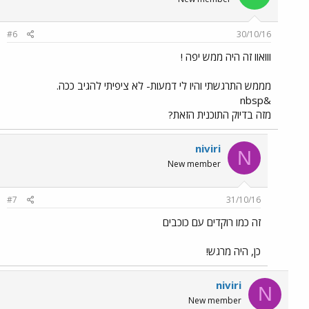
#6
30/10/16
ווואוו זה היה ממש יפה !
מממש התרגשתי והיו לי דמעות- לא ציפיתי להגיב ככה.
&nbsp
מזה בדיוק התוכנית הזאת?
niviri
N
New member
#7
31/10/16
זה כמו רוקדים עם כוכבים
כן, היה מרגש!
niviri
N
New member