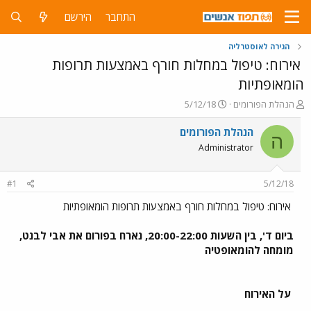
התחבר
הירשם
הגירה לאוסטרליה
אירוח: טיפול במחלות חורף באמצעות תרופות
הומאופתיות
פ
פ
הנהלת הפורומים
5/12/18
ו
ו
ת
ר
הנהלת הפורומים
ה
ח
ס
Administrator
ה
ם
נ
ב
ו
ת
#1
5/12/18
ש
א
א
ר
אירוח: טיפול במחלות חורף באמצעות תרופות הומאופתיות
י
ך
ביום ד', בין השעות 20:00-22:00, נארח בפורום את אבי לבנט,
מומחה להומאופטיה
על האירוח