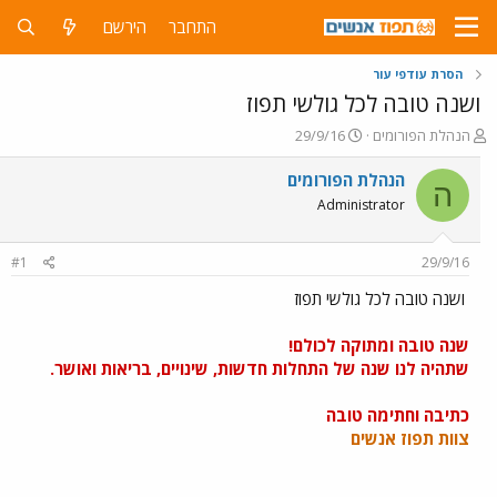
התחבר
הירשם
הסרת עודפי עור
ושנה טובה לכל גולשי תפוז
פ
פ
הנהלת הפורומים
29/9/16
ו
ו
ת
ר
הנהלת הפורומים
ה
ח
ס
Administrator
ה
ם
נ
ב
ו
ת
#1
29/9/16
ש
א
א
ר
ושנה טובה לכל גולשי תפוז
י
ך
שנה טובה ומתוקה לכולם!
שתהיה לנו שנה של התחלות חדשות, שינויים, בריאות ואושר.
כתיבה וחתימה טובה
צוות תפוז אנשים