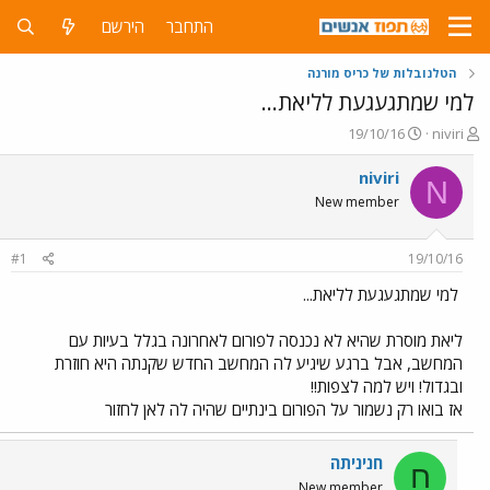
התחבר
הירשם
הטלנובלות של כריס מורנה
למי שמתגעגעת לליאת...
פ
פ
19/10/16
niviri
ו
ו
ת
ר
niviri
N
ח
ס
New member
ה
ם
נ
ב
ו
ת
#1
19/10/16
ש
א
א
ר
למי שמתגעגעת לליאת...
י
ך
ליאת מוסרת שהיא לא נכנסה לפורום לאחרונה בגלל בעיות עם
המחשב, אבל ברגע שיגיע לה המחשב החדש שקנתה היא חוזרת
ובגדול! ויש למה לצפות!!
אז בואו רק נשמור על הפורום בינתיים שהיה לה לאן לחזור
חניניתה
ח
New member