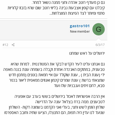
גם כן מעודף רוטב אהדה וחצי ממנה נשאר למחר.
קיבלנו עם קופון אצבעות גבינה בליווי רוטב שום שהיו בזבוז קלוריות
סתמי ומיותר לצד הפיצות המוצלחות...
gastro101
G
New member
#12
6/3/17
ירושלים על ראש שמחנו
גם אנחנו עלינו לעיר הקדש לבקר את הסטודנטית . למרות שהיא
טבעונית, במתוקים האג'נדה אחרת וקבלה בשמחה עוגת בננה מאפה
ידי (עוגת הבית ) , עוגת שוקולד עם איי חמאת בוטנים (מתכון חדש
שמצאתי ברשת ) עוגת שמרים קינמון ואגוזים ממאפית ליאור בכפר
סבא, לחם זיתים ועגבניות שלו ועוד
אין הרבה אפשרויות לאכול בירושלים בששי בערב עם אופציה
לטבעונים. מנזה ברח בצלאל עונה על הדרישה
שולחן הוזמן לשש וחצי, בעלי ואני הקדמנו בשמונה דקות- השולחן
שנועד לנו עדין היה תפוס, הם התנצלו, הציעו שתיה וחובב האספרסו