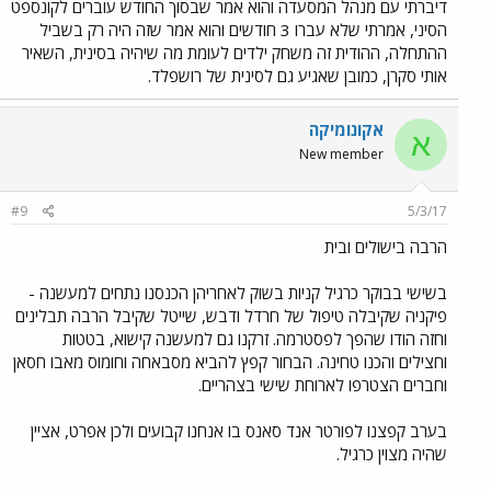
דיברתי עם מנהל המסעדה והוא אמר שבסוך החודש עוברים לקונספט
הסיני, אמרתי שלא עברו 3 חודשים והוא אמר שזה היה רק בשביל
ההתחלה, ההודית זה משחק ילדים לעומת מה שיהיה בסינית, השאיר
אותי סקרן, כמובן שאגיע גם לסינית של רושפלד.
אקונומיקה
א
New member
#9
5/3/17
הרבה בישולים ובית
בשישי בבוקר כרגיל קניות בשוק לאחריהן הכנסנו נתחים למעשנה -
פיקניה שקיבלה טיפול של חרדל ודבש, שייטל שקיבל הרבה תבלינים
וחזה הודו שהפך לפסטרמה. זרקנו גם למעשנה קישוא, בטטות
וחצילים והכנו טחינה. הבחור קפץ להביא מסבאחה וחומוס מאבו חסאן
וחברים הצטרפו לארוחת שישי בצהריים.
בערב קפצנו לפורטר אנד סאנס בו אנחנו קבועים ולכן אפרט, אציין
שהיה מצוין כרגיל.