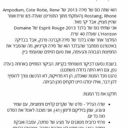
הוא שתה כוס של סירה 2013 של Ampodium, Cote Rotie, Rene
Rostaing, Rhone (העתקתי מתוך התפריט) שעלה 85 ש"ח ואמר
שהיין מצויין, אבל יקר מאד.
אני שתיתי כוס של בלנד 2013 Esprit Rouge של Domaine
L'Horizon שעלה 40 ש"ח.
המלצר אמר שזהו בלנד של סירה וקברנה פרנק, אבל בבדיקה
באינטרנט מסתבר שהבלנד הוא של סירה וקריניאן, מה שהסביר את
החמיצות הגבוהה והנעימה, ואת טעם הזיתים שטעמתי ביין.
בשבת נסענו לביקור משפחתי בקריות. הביקור הסתיים בארוחה בעלה
גפן, וגם היא היתה גדולה משתכננו.
נהננו מכל המנות שאכלנו, הן היו מדוייקות, לא הרגשנו צורך להוסיף
להן דבר, ואילו יכולנו היינו לוקחים מהן הביתה.
חלקנו את כל המנות:
שדה הגליל - סלט של שקדים קלויים וחמוציות, עם שמיר
ונענע, שמן בזיליקום ולימון (41). אני מוכנה לאכול את הסלט
הזה כל יום.
פרחי כרובית מטוגנים על מצע של טחינה, עמבה ואבקת