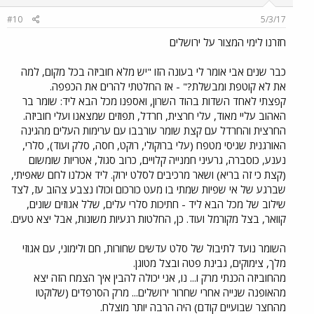
#10
5/3/17
חזרנו לימי המצור על ירושלים
כבר שנים אבי אומר לי בעונה הזו "יש מלא חוביזה בכל מקום, למה
את לא קוטפת ומבשלת?" - אז החלטתי להרים את הכפפה.
קפצתי לאחד השדות בהוד השרון, ואספנו מכל הבא ליד: שומר בר
האהוב עליי מאוד, עלי חרצית, חרדל, תפוזים שמצאנו ועלי חוביזה.
החרצית והחרדל עם קצת שומר עורבבו עם ערימות העלים מהגינה
האורגנית שגיסי מטפח (עלי ברוקולי, רוקט, חסה, סלק ועוד), סלרי,
נענע, כוסברה, גרעיני חמנייה קלויים, כרוב סגול, אטריות שומשום
(קצת כי זה בריא) ושאר מרכיבים לסלט ירוק. ליד אכלנו לחם שאפיתי,
שברגע של אי שפיות שמתי בו מעט כורכום וכולו נצבע צהוב עז, לצד
שילוב של מכל הבא ליד - חתיכות סלרי עלים, שלל אגוזים שונים,
קוואר, בצל מקורמל ועוד. כן, החלטות רגעיות משונות, אבל יצא טעים.
השומר נועד לתיבול של סלט עדשים שחורות, חם ולימוני, עם אגוזי
מלך, צימוקים, גבינת פטה ובצל מטוגן.
מהחוביזה הכנתי מרק ו... נו, אני יכולה להבין איך הצמח הזה יצא
מהאופנה שנייה אחרי שחרור ירושלים... מרק הסרפדים (שלוקטו
מהחצר שבועיים קודם) היה הרבה יותר מוצלח.