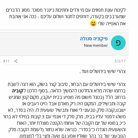
לקינוח עוגת תפוזים עם מי ורדים וחתיכות ג'ינג'ר מסוכר. מסוג הדברים
שמערבבים בקערה, דוחפים לתנור ושלום עליכם - ככה אני אוהבת
את האפייה שלי
פיקציה סגולה
פ
New member
#11
5/3/17
צהרי שישי בירושלים ועוד..
צהרי שישי בירושלים עם הבחור, סיבוב קצר בשוק, הוא רצה לשבת
ברחמו שהיה מלא והחלטנו להמשיך הלאה...בסוף הלכנו ל
קוביה
ברחוב הלל (בגוגל משום מה מופיע בבית יעקב), מקום קטן שמגיש
קובה ותבשילים, המקום היה ריק מאדם אבל היינו רעבים אז
ישבנו,קובה סלק טבעוני לי ואורז ותבשיל שעועית לו. היה בסדר, לא
משהו לספר עליו בבית, מרק סלק די אנמי עם 3 קובות במילוי לא ברור
כ"כ בסופו של יום הקובה של אחותי הקטנה מוצלח יותר, האורז
והשעועית הוגדרו כ"בסדר". כנראה שלא נחזור (לעומת הקובה סלק
הטבעוני של בר בהר שאליו אסע גם שעה וחצי בלי למצמץ).