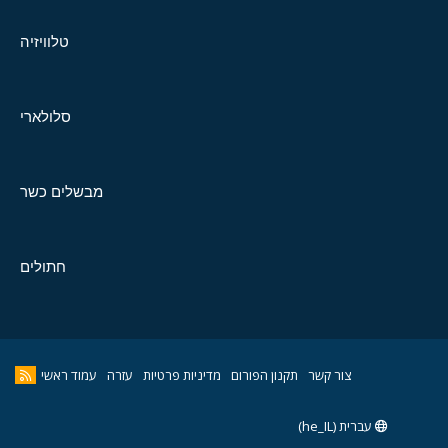
טלוויזיה
סלולארי
מבשלים כשר
חתולים
צור קשר
תקנון הפורום
מדיניות פרטיות
עזרה
עמוד ראשי
עברית (he_IL)