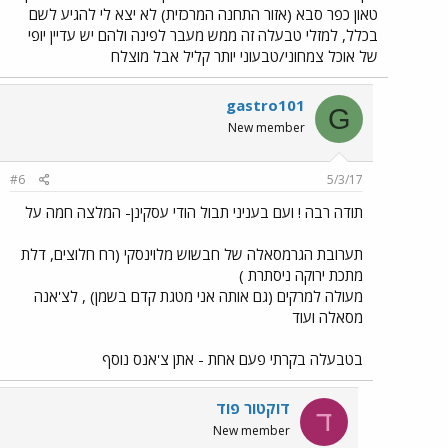
טאון כפר סבא (אזור התחנה המרכזית) לא יצא לי להגיע לשם
בכלל, למזלי טבעלה זה ממש מעבר לפינה ולהם יש עדיין יופי
של אוכל צמחוני/טבעוני יותר קליל אבל מוצלח
gastro101
G
New member
#6
5/3/17
תודה רבה ! ועם בעניני תבול הודי עסקינן- המלצה חמה על
תערובת הגרמסאלה של חבשוש מלוינסקי (רח חלוצים, דלת
מתכת ירוקה ניסתרת )
מעולה למרקים (גם אותה אני מטגת קדם בשמן) , לצ'אנה
מסאלה ועוד
בטבעלה בקרתי פעם אחת - אתן צ'אנס נוסף
דוקטור פוד
ד
New member