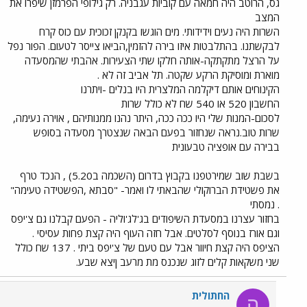
גס, הרוטב היה חמאה עם קוביות עגבניה. רק גילופי הפרמזן שיפרו את
המצב
השרות היה נעים וידידותי. מים הוגשו בקנקן זכוכית עם כוס קרח
לבקשתנו. בהתלבטות איזו בירה להזמין,הביאו צייסר לטעום. הפור נפל
על הרצל מתקתקה-אותה חלקו שתי הצעירות. אהבתי שהמסעדה
מוארת ומוסיקת הרקע שקטה. תל אביב זה לא .
הקינוחים אותם דיקלמה המלצרית היו בנלים -ויתרנו
החשבון 520 או 540 שח לא כולל שרות
לסכום-המנות שלי היו ככה ככה, היתר נהנו ממנותיהם , אוירה נעימה,
שרות טוב.נראה שנחזור בפעם הבאה שנצטרך מסעדה בסופש
בבירה עם אופציה טבעונית
בשבת שוב שמירטפנו בקבוץ בדרום (השכמה ב5.20) , הנכד טרף
את פשטידת הברוקולי שהבאתי לו ואמר- "סבתא ,הפשטידה טעימה"
. נמסתי
בחזור עצרנו במסעדת השיפודים בג'לג'וליה - הפעם קבלנו גם צ'יפס
וגם אורז בנוסף לסלטים. אבל חזה העוף היה קצת פחות עסיסי .
הציפס היה קצת חיוור אבל עם טעם של צ'יפס ביתי . 137 שח כולל
שני משקאות קלים לזוג שנכנס מת מרעב ןיצא שבע.
החתולית
ה