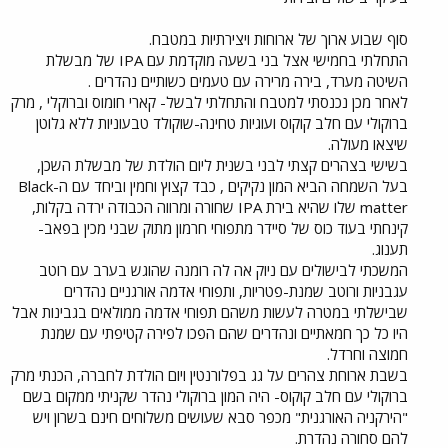
סוף שבוע ארוך של ארוחות ויצירתיות במטבח.
התחלתי בחמישי אצל בני בשעה מוקדמת עם IPA של מבשלת
השיטה מערד, בירה מרירה עם טעמים כשותיים נהדרים .
לאחר מכן נכנסתי למטבח והתחלתי לבשל- קארי חומוס וברוקלי , מרק
ברוקולי עם חלב קוקוס ועוגיות טחינה-שוקולד טבעוניות ללא גלוטן
שיצאו מעולה.
בשישי בצהרים קצתי לבני בשנית ליום הולדת של מבשלת השכן,
בעל השמחה הביא המון נקיקים , כבד קצוץ וחמין וביחד עם ה-Black
matter שלו שהיא בירת IPA שחורה ומרווה הכבודה ירדה בקלות,
קינחתי בעוד כוס של סיידר מתפוחי חרמון מתוק שבני מכין בפאב-
תענוג.
המשכתי לבישולים עם ניוק אה לה רומנה שהוגש בערב עם רוטב
עגבניות ורוטב שמנת-פטריות, ותפוחי אדמה אורגניים נהדרים
שבישלתי במטרה לעשות משהם תפוחי אדמה ממולאים בגבינות אבל
היו כל כך חמאתיים ונהדרים שהם הפכו לפירה קטיפתי עם שמנת
חמוצה וחרדל.
בשבת ארוחת צהרים על גג בפלורנטין ויום הולדת לחברה, הכנתי מרק
ברוקולי עם חלב קוקוס- היה המון ברוקולי נהדר שקניתי ממקום בשם
"הירקניה האורגנית" מכפר סבא שעושים משלוחים חינם בשרון ויש
להם סחורה נהדרת.