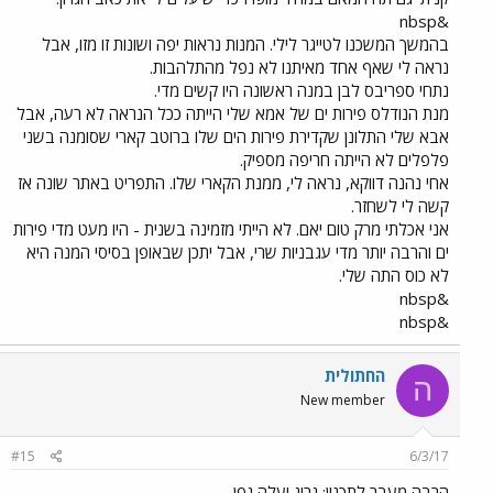
&nbsp
בהמשך המשכנו לטייגר לילי. המנות נראות יפה ושונות זו מזו, אבל
נראה לי שאף אחד מאיתנו לא נפל מהתלהבות.
נתחי ספריבס לבן במנה ראשונה היו קשים מדי.
מנת הנודלס פירות ים של אמא שלי הייתה ככל הנראה לא רעה, אבל
אבא שלי התלונן שקדירת פירות הים שלו ברוטב קארי שסומנה בשני
פלפלים לא הייתה חריפה מספיק.
אחי נהנה דווקא, נראה לי, ממנת הקארי שלו. התפריט באתר שונה אז
קשה לי לשחזר.
אני אכלתי מרק טום יאם. לא הייתי מזמינה בשנית - היו מעט מדי פירות
ים והרבה יותר מדי עגבניות שרי, אבל יתכן שבאופן בסיסי המנה היא
לא כוס התה שלי.
&nbsp
&nbsp
החתולית
ה
New member
#15
6/3/17
הרבה מעבר לתכנון: גריג ועלה גפן