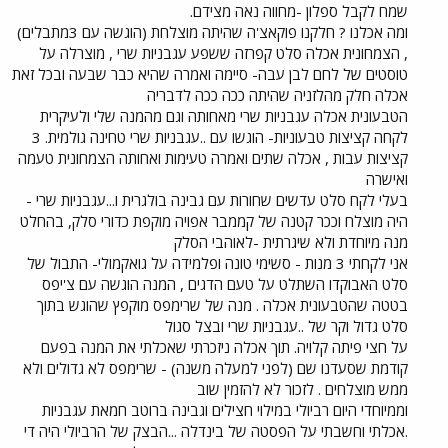
שמח לקבל ספלון -מחווה נאה מצידם.
ומה אכלנו ? חלקנו פוקאצ'ה שהיתה מוצלחת (הוגשה עם 3מתבלים)
, הצמחונית אכלה סלט קפרזה ששפע עגבניות שרי , מוצרלה על
טוסטים של לחם לבן עבה- סיימה ואמרה שהיא כבר שבעה ובכל זאת
אכלה חלק מהלזניה שהיתה ככה ככה לדבריה
הטבעונית אכלה עגבניות שרי מאחותה וגם מהמנה שלי ולעיקרית
לקחה קציצות טבעוניות- הוגשו עם ..עגבניות שרי טחינה גולמית. 3
קציצות עבות , אכלה שתים ואמרה טעימות ואחותה הצמחונית טעמה
ואישרה
בעלי לקח סלט עדשים שחורות עם גבינה בולגרית ו...עגבניות שרי -
היה מוצלח וככר קטנה של קממבר אפויה מוקפת כדורי סלק, בהחלט
מנה מיוחדת ולא שיגרתית -לאוהבי הסלק
אני לקחתי 3 מנות - סשימי טונה ופלמידה על גואקמולי- התבול של
סלט האבוקדו השתלט על טעם הדגים , המנה הוגשה עם צ'יפס
בטטה שהטבעונית אכלה . מנה של שרימפס מוקפץ שהוגש בתוך
סלט גדול וקר של ..עגבניות שרי ובצל סגול
על חצי פיתה קלויה. תוך אכלה ניזכרתי שאכלתי את המנה בפעם
קודמת שסעדנו שם (לפני למעלה משנה) - שרימפס לא גדולים ולא
ממש מוצלחים . לזכור לא להזמין שוב
וממיוחדי היום רביולי במילוי חצילים וגבינה ברוטב חמאת עגבניות
.אכלתי וחשבתי על הפסטה של בינדלה ...הבצק של הרביולי היה די