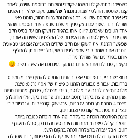
כשסיימנו התחשק לנו משהו שוקולדי ומושחת בתוספת אווירה, לאחר
קצת שוטטות הוחלט לשבת ב
תמול שלשום
, מקום שלאורך השנים
לא איבד מהקסם שלו, אווירה נעימה ומלצריות חמות, הזמנו פאי
שוקולד חם ונשפך עם בצק פריך מושלם שבפה אחד הסכמנו שהוא
אחד הטובים שאכלנו. ליווינו אותו בהפול לו ושוקו חם על בסיס חלב
שקדים לי. אציין לטובה את העירנות של המלצרית ששירתה אותנו,
שכאשר הזמנתי את השוקו עם חלב שקדים התעניינה אם אני טבעונית
והסבה את תשומת ליבי שהפרלינים בשוקו חלבייים וניתן להחליף
אותם בפרלינים של שוקולד מריר.
בקיצור, סגר לנו את הצהריים במתוק ונעים וכנראה שעוד נשוב
במוצ"ש בביקור ספונטני אצל ההורים הוחלט להזמין פיצה מדומינוס
ברחובות, עבור 5 מבוגרים הזמנו 3 פיצות של אסף גרניט: פיצת
פולנטה(פיצה לבנה עם פולנטה, בייבי מוצרלה, פרמז'ן, פטריות טריות
ושמן כמהין), פיצת בקרנה(רוטב עגבניות, פרוסות בקר, עלי אורוגולה)
ופיצת 4 מחבתות( רוטב עגבניות, ארטישוק, קונפי שום, עגבניות שרי
ובצל בתוספת בזיליקום טרי וצנוברים).
פיצת הפולנטה הוכרזה כהצלחה ופה אחד הוכרזה כטובה ביותר
וחוסלה קליל. פיצה 4 מחבתות היתה טעימה גם כן, סבלה מעודף
רוטב, אבל עברה בהצלחה וזכתה במקום השני.
פיצת הבקרנה לה חיכו אוכלי הבשר קיבלה הכי פחות, דווח שסבלה