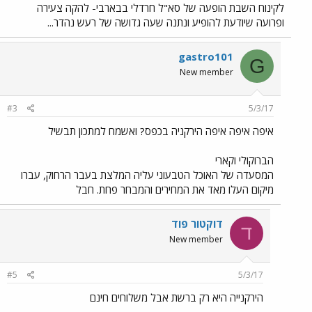
לקינוח השבת הופעה של סא"ל חרדלי בבארבי- להקה צעירה
ופרועה שיודעת להופיע ונתנה שעה גדושה של רעש נהדר...
gastro101
G
New member
#3
5/3/17
איפה איפה איפה הירקניה בכפס? ואשמח למתכון תבשיל
הברוקולי וקארי
המסעדה של האוכל הטבעוני עליה המלצת בעבר הרחוק, עברו
מיקום העלו מאד את המחירים והמבחר פחת. חבל
דוקטור פוד
ד
New member
#5
5/3/17
הירקנייה היא רק ברשת אבל משלוחים חינם