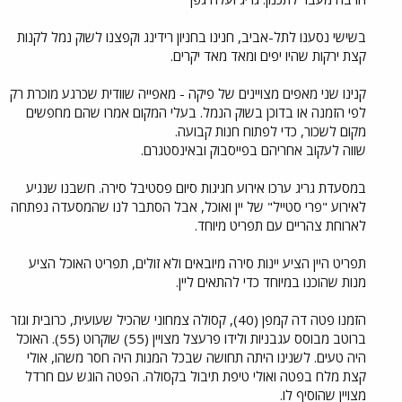
בשישי נסענו לתל-אביב, חנינו בחניון רידינג וקפצנו לשוק נמל לקנות
קצת ירקות שהיו יפים ומאד מאד יקרים.
קנינו שני מאפים מצויינים של פיקה - מאפייה שוודית שכרגע מוכרת רק
לפי הזמנה או בדוכן בשוק הנמל. בעלי המקום אמרו שהם מחפשים
מקום לשכור, כדי לפתוח חנות קבועה.
שווה לעקוב אחריהם בפייסבוק ובאינסטגרם.
במסעדת גריג ערכו אירוע חגיגות סיום פסטיבל סירה. חשבנו שנגיע
לאירוע "פרי סטייל" של יין ואוכל, אבל הסתבר לנו שהמסעדה נפתחה
לארוחת צהריים עם תפריט מיוחד.
תפריט היין הציע יינות סירה מיובאים ולא זולים, תפריט האוכל הציע
מנות שהוכנו במיוחד כדי להתאים ליין.
הזמנו פטה דה קמפן (40), קסולה צמחוני שהכיל שעועית, כרובית וגזר
ברוטב מבוסס עגבניות ולידו פרעצל מצויין (55) שוקרוט (55). האוכל
היה טעים. לשנינו היתה תחושה שבכל המנות היה חסר משהו, אולי
קצת מלח בפטה ואולי טיפת תיבול בקסולה. הפטה הוגש עם חרדל
מצויין שהוסיף לו.