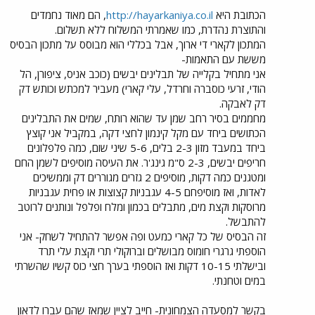
הכתובת היא
http://hayarkaniya.co.il
, הם מאוד נחמדים
והתוצרת נהדרת, כמו שאמרתי המשלוח ללא תשלום.
המתכון לקארי די ארוך, אבל בכללי הוא מבוסס על מתכון הבסיס
מששת עם התאמות-
אני מתחיל בקלייה של תבלינים יבשים (כוכב אניס, ציפורן, הל
הודי, זרעי כוסברה וחרדל, עלי קארי) מעביר למכתש וכותש דק
דק לאבקה.
מחממים בסיר רחב שמן עד שהוא רותח, שמים את התבלינים
הכתושים ביחד עם מקל קינמון לחצי דקה, במקביל אני קוצץ
ביחד במעבד מזון 2-3 בלים, 5-6 שיני שום, כמה פלפלונים
חריפים יבשים, 2-3 ס"מ גינג'ר. את העיסה מוסיפים לשמן החם
ומטגנים כמה דקות, מוסיפים 2 גזרים מגוררים דק וממשיכים
לאדות, ואז מוסיפחם 4-5 עגבניות קצוצות או פחית עגבניות
מרוסקות וקצת מים, מתבלים בכמון ומלח ופלפל ונותנים לרוטב
להתבשל.
זה הבסיס של כל קארי כמעט ופה אפשר להתחיל לשחק- אני
הוספתי גרגרי חומוס מבושלים וברוקולי תרי וקצת עלי תרד
ובישלתי 10-15 דקות ואז הוספתי בערך חצי כוס קשיו שהשרתי
במים וטחנתי.
בקשר למסעדה הצמחונית- חייב לציין שמאז שהם עברו לדאון