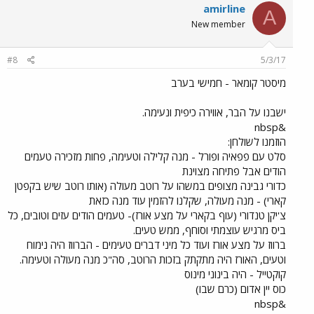
amirline
A
New member
#8
5/3/17
מיסטר קומאר - חמישי בערב
ישבנו על הבר, אווירה כיפית ונעימה.
&nbsp
הוזמנו לשולחן:
סלט עם פפאיה ופורל - מנה קלילה וטעימה, פחות מזכירה טעמים
הודים אבל פתיחה מצוינת
כדורי גבינה מצופים במשהו על רוטב מעולה (אותו רוטב שיש בקפטן
קארי) - מנה מעולה, שקלנו להזמין עוד מנה כזאת
צ'יקן טנדורי (עוף בקארי על מצע אורז)- טעמים הודים עזים וטובים, כל
ביס מרגיש עוצמתי וסוחף, ממש טעים.
ברווז על מצע אורז ועוד כל מיני דברים טעימים - הברווז היה נימוח
וטעים, האורז היה מתקתק בזכות הרוטב, סה"כ מנה מעולה וטעימה.
קוקטייל - היה בינוני מינוס
כוס יין אדום (כרם שבו)
&nbsp