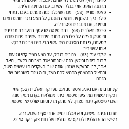
טחינה (41). אני ממש לא אוהבת עמבה, ואיכשהו נהניתי
מהמנה הזאת, אולי בגלל השילוב עם הטחינה והלימון.
פאטה סורייה (58) - מנה שאכלנו כמה פעמים בעבר. נתחי
פילה בקר בשמן זית וחמאה מזוגגת, על מצע גרגרי חומוס חמים
וטחינה, עם צנוברים ופטרוזיליה.
סינטה חאלבית (63) - נתח סינטה שנעטף בתערובת תבלינים
ופיסטוק ונצלה על פלנצ'ה. המנה היחידה שהיתה פחות טובה
לטעמנו, כי נתח הסינטה היה עשוי מדי. היינו צריכים לבקש
אותו עשוי רייר.
שקדי עגל (63) - צרובים בגריל, על מצע חציל קלוי ונגיעות
לבנה ביתית וסילאן. מנה שהבחור אכל בארוחה בלעדי, ומאד
אהב, לכן התעקש שנזמין אותה שוב. השקדים היו עשויים היטב,
והחציל החמצמץ החמיא להם מאד, והיה ניגוד לשומניות של
הנתח.
קינחנו בתה עם נענע ואספרסו, ועם מפרוקה חאלבית (52) שתי
דסקיות עשויות ממרציפן פיסטוק ביתי, ממולאות בקרם מסקרפונה
ושברי פיסטוק. קינוח מצויין, לא מתוק מדי, וטעם שולט של פיסטוק.
חזרנו הביתה עייפים, ולא אכלנו יומיים אחרי סוף השבוע הזה.
בשישי הבא הולכים לקרקס על גחלים של חוות צוק ביקב טוליפ.