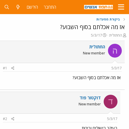
התחבר
הירשם
ביקורת מסעדות
אז מה אכלתם בסוף השבוע?
פ
פ
החתולית
5/3/17
ו
ו
ת
ר
החתולית
ה
ח
ס
New member
ה
ם
נ
ב
ו
ת
#1
5/3/17
ש
א
א
ר
אז מה אכלתם בסוף השבוע?
י
ך
דוקטור פוד
ד
New member
#2
5/3/17
בעיקר בישולים ובירות