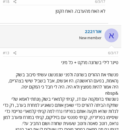
#18
6/3/17
לא האח מהערבה. האח הקטן
אור2221
א
New member
#13
6/3/17
טייגר לילי בשרונה מרקט + כל מיני
פגשתי את ההורים בשרונה ולפני שנפגשנו עשיתי סיבוב בשוק
(האמת, בפעם הראשונה). היו אנשים, אבל בשביל שישי בצהריים,
היה אמור להיות מפוצץ ולא היה. היה לי חבל כי המקום יפה.
&nbsp
נשנשתי ברוסקטה עם דג, קניתי קלמארי בשוק (ונתתי לאמא שלי
שתיקח הביתה להורים כדי שאכין אותם כשאגיע למחרת בערב, רק כדי
לגלות שהיא תקעה אותם בפריזר! גרר! למה קניתי קלמארי טריים? כדי
שיסיימו בפריזר?!), קניתי ספגטי עם בזיליקום, קניתי במזרח ומערב למון
גראס, רוטב סאטה ורוטב שעועית שחורה ושום החביב עלי.
קניתי גם תה חמאם במחיר מופרז כדי שיעלים לי את כאב הגרון.