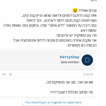
היי!!!
זוכרים אותי??
איזה קטע להיכנס לפורום ולראות שהוא עדיין קצת קיים...
ושכריסטינה קצת מנסה לחזור לעניינים... יכול להיות?
כמה דיברו על התמונה "ללא איפור" שלה, צחוקים כמה שטויות כאלה
עושות רעש.
מה עם המוזיקה? יש עדכונים?
אני עוקבת אחריה באינטסגרם ומנסה לדלות אינפורמציה אבל
הבחורה הזו מסתורית!
DirrtyShay
D
New member
#5
27/5/18
וואו אני זוכר, טוב אני מהותיקים פה...
מה שלומך מנהלת לשעבר????
You must log in or register to reply here.