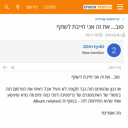
התחבר
הירשם
כריסטינה אגילרה
טוב... את זה אני חייבת לשתף
פ
פ
28/1/18
2Dirrty4U
ו
ו
ת
ר
2Dirrty4U
2
ח
ס
New member
ה
ם
נ
ב
ו
ת
#1
28/1/18
ש
א
א
ר
טוב... את זה אני חייבת לשתף
י
ך
אז נכון שהפורום הזה כבר תקופה לא פעיל אבל ראיתי את הפרסום הזה
בסטורי של האינסטגרם של כריסטינה לפני כמה ימים וזה נורא שיעשע
אותי שהיא התייחסה לזה - בנוסף זה Album related
מה אומרים?