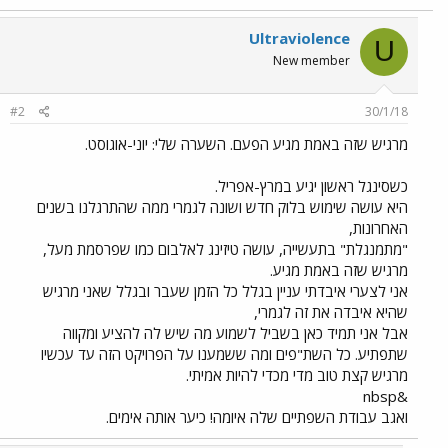
Ultraviolence
U
New member
#2
30/1/18
מרגיש שזה באמת מגיע הפעם. השערה שלי: יוני-אוגוסט.
כשסינגל ראשון יגיע במרץ-אפריל.
היא עושה שימוש בלוק חדש ושונה לגמרי ממה שהתרגלנו בשנים
האחרונות,
"מתמנגלת" בתעשייה, עושה טיזינג לאלבום כמו שפרסמת מעל,
מרגיש שזה באמת מגיע.
אני לצערי איבדתי עניין בגלל כל הזמן שעבר ובגלל שאני מרגיש
שהיא איבדה את זה לגמרי,
אבל אני תמיד כאן בשביל לשמוע מה שיש לה להציע ומקווה
שתפתיע. כל השת"פים ומה ששמענו על הפרויקט הזה עד עכשיו
מרגיש קצת טוב מדי מכדי להיות אמיתי.
&nbsp
ואגב עבודת השפתיים שלה איומה! כיער אותה אימים.