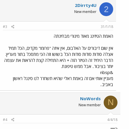
2Dirrty4U
2
New member
#3
31/1/18
האמת הטיזינג מאוד מינורי מבחינתה
אין שום דיבורים על האלבום, אין איזה "פרומו" מקדים, הכל תמיד
אצלה סודות סודות סודות הכל בשושו וזה הכי מתסכל בתור מעריץ.
הדבר היחיד זה הטיזר הזה + היא התחילה קצת להראות את עצמה
יותר בציבור.. אבל ממש טיפונת.
&nbsp
מעניין אותי אם זה באמת ראלי שהיא תשחרר לנו סינגל ראשון
באביב..
NoWords
N
New member
#4
4/4/18