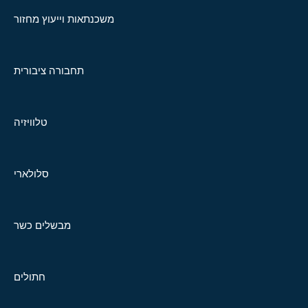
משכנתאות וייעוץ מחזור
תחבורה ציבורית
טלוויזיה
סלולארי
מבשלים כשר
חתולים