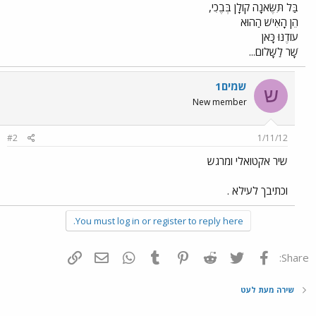
בַּל תִּשֶּׂאנָה קוֹלָן בְּבֶכִי,
הֵן הָאִישׁ הַהוּא
עוֹדֶנּוּ כָּאן
שָׁר לַשָּׁלוֹם...
שמים1
ש
New member
#2
1/11/12
שיר אקטואלי ומרגש
וכתיבך לעילא .
You must log in or register to reply here.
פייסבוק
Twitter
Reddit
Pinterest
Tumblr
WhatsApp
דואר אלקטרוני
הוסף קישור
Share:
שירה מעת לעט