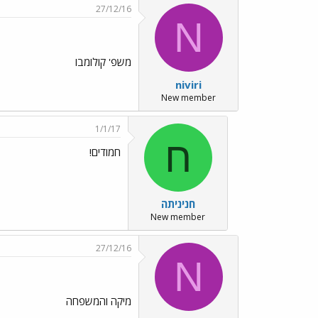
27/12/16
N
משפ' קולומבו
niviri
New member
1/1/17
ח
חמודים!
חניניתה
New member
27/12/16
N
מיקה והמשפחה