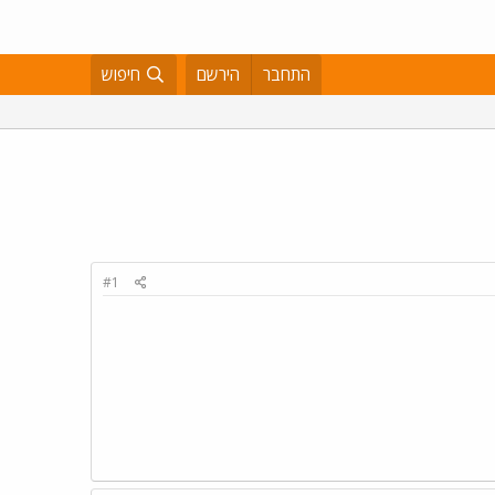
התחבר
הירשם
חיפוש
#1