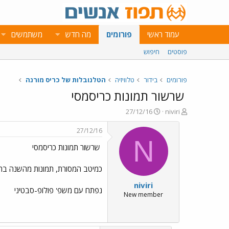
עמוד ראשי
פורומים
מה חדש
משתמשים
פוסטים
חיפוש
פורומים
בידור
טלוויזיה
הטלנובלות של כריס מורנה
שרשור תמונות כריסמסי
פ
פ
27/12/16
niviri
ו
ו
ת
ר
27/12/16
ח
ס
N
שרשור תמונות כריסמסי
ה
ם
נ
ב
ו
ת
כמיטב המסורת, תמונות מהשנה ברו
ש
א
niviri
א
ר
נפתח עם משפ' פולופ-סבטיני
י
New member
ך