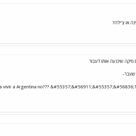
ה או צ'ילה?
 מיקה שיכנעה אותו לעבור
שעבר-
er a vivir a Argentina no??? &#55357;&#56911;&#55357;&#56836