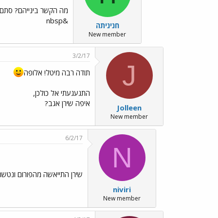
מה הקשר בינייהם? סתם ב
&nbsp
חניניתה
New member
3/2/17
J
תודה רבה מיטל! אלופה
התגעגעתי אל כולכן,
איפה שירן אגב?
Jolleen
New member
6/2/17
N
שירן התייאשה מהפורום ונטש
niviri
New member