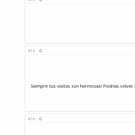
#14
Siempre tus visitas son hermosas! Podrías volv
#16