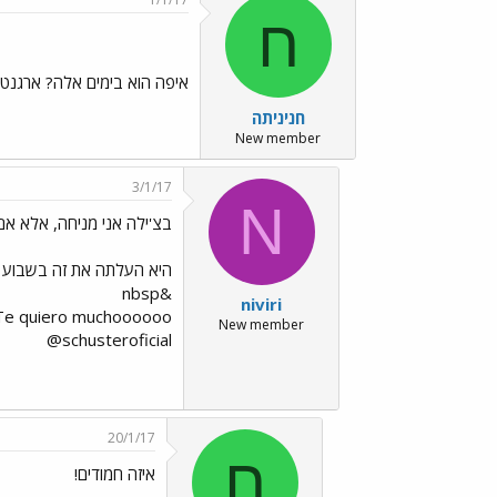
ח
איפה הוא בימים אלה? ארגנטינ
חניניתה
New member
3/1/17
N
בצ'ילה אני מניחה, אלא אם
היא העלתה את זה בשבוע 
&nbsp
niviri
;Te quiero muchoooooo
New member
@schusteroficial
20/1/17
ח
איזה חמודים!