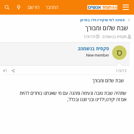
התחבר
הירשם
תמיכה למי שיקיריו חלו בסרטן
שבת שלום ומבורך
פ
פ
סקסית בנשמה2
1/3/13
ו
ו
ת
ר
סקסית בנשמה2
ס
ח
ס
New member
ה
ם
נ
ב
ו
ת
#1
1/3/13
ש
א
א
ר
שבת שלום ומבורך
י
ך
שתהיה שבת טובה ונעימה ומהנה עם מי שאנחנו בוחרים להיות
אם זה יקירנו,ילדינו ובני זוגנו ובכלל,