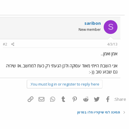
saribon
S
New member
#2
4/3/13
אמן ואמן...
אני השבת הייתי מאוד עסוקה ולכן הגעתי רק כעת למחשב..אז שיהיה
גם שבוע טוב ((-:
You must log in or register to reply here.
פייסבוק
Twitter
Reddit
Pinterest
Tumblr
WhatsApp
דואר אלקטרוני
הוסף קישור
Share:
תמיכה למי שיקיריו חלו בסרטן