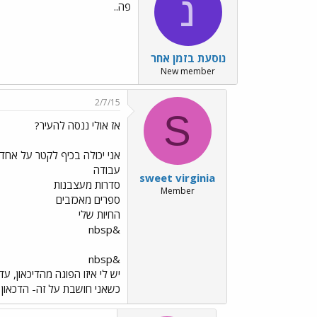
נ
פה..
נוסעת בזמן אחר
New member
2/7/15
S
אז אולי ננסה להעיר?
אני יכולה בכיף לקטר על אחד
עבודה
sweet virginia
סדרות מעצבנות
Member
ספרים מאכזבים
החיות שלי
&nbsp
&nbsp
יש לי איזו הפוגה מהדיכאון, ע
כשאני חושבת על זה- הדכאון הו