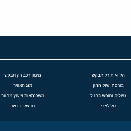
י
שור
הלוואות רק תבקש
מימון רכב רק תבקש
בורסה ושוק ההון
מזג האוויר
טיולים וחופש בחו"ל
משכנתאות וייעוץ מחזור
סלולארי
מבשלים כשר