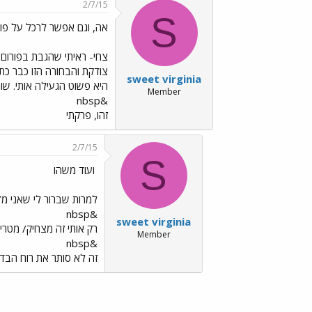
2/7/15
S
אה, וגם אפשר לרכל על פור
צחי- ראיתי שהגבת בפורום
צודקת והבחורה הזו כבר כתב
sweet virginia
היא פשוט הגעילה אותי. שו
Member
&nbsp
זהו, פרקתי
2/7/15
S
ועוד משהו
למרות שברור לי שאני מד
&nbsp
sweet virginia
רק אותי זה מצחיק/ מטרי
Member
&nbsp
זה לא סותר את רוח הבדיד