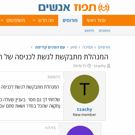
עמוד ראשי
פורומים
מה חדש
משתמשים
פוסטים
חיפוש
פורומים
תמיכה
סיוע
עם הפנים קדימה
המנהלת מתבקשת לגשת לכניסה של ה
פ
פ
30/6/15
tzachy
ו
ו
ת
ר
30/6/15
ח
ס
T
המנהלת מתבקשת לגשת לכניסה ש
ה
ם
נ
ב
ו
ת
שלחתי לך גם מסר
בעניין שעלה כא
ש
א
(מקווה שהכל בסדר ושאת סתם עסו
tzachy
א
ר
י
New member
ך
1/7/15