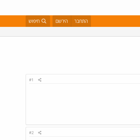
התחבר
הירשם
חיפוש
#1
#2