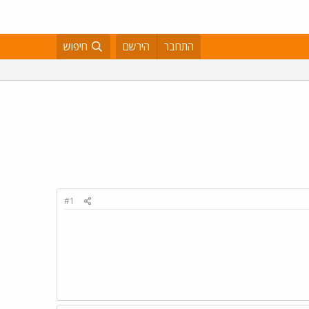
התחבר
הירשם
חיפוש
#1