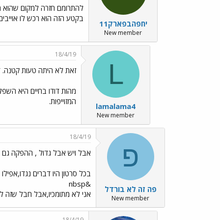
להתרומם חזרה למקום שהוא הי
בקטע הזה הוא רכש לו אוייבי
יחפהבפארק11
New member
18/4/19
L
זאת לא היתה טעות קטנה. ד
מהות דודו בחיים היא השפל
המזוייפות.
lamalama4
New member
18/4/19
פ
אבל ויש אבל גדול , ההפקה גם בש
בכל סרטון היו דברים נגדו,אפילו 
&nbsp
פה זה לא בורדל
אני לא מתומכיו,אבל חבל שזה ל
New member
18/4/19