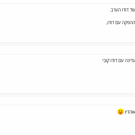
ל דודו הערב.
הפקה עם דודו,
ינה עם דודו קובי
והדיו