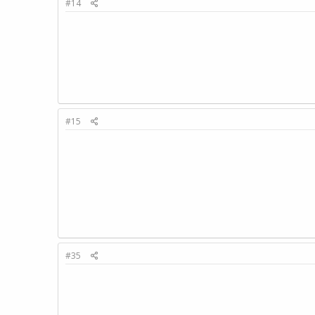
#14
#15
#35