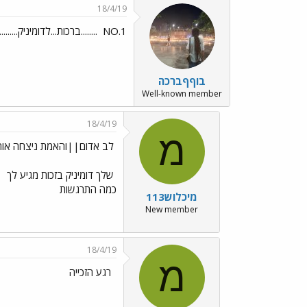
18/4/19
NO.1
........ברכות...לדומיניק.........
בוףףברכה
Well-known member
18/4/19
מ
לב אדום||והאמת ניצחה אוהב
שלך דומיניק בזכות מגיע לך
כמה התרגשות
מיכלוש113
New member
18/4/19
מ
רגע הזכייה