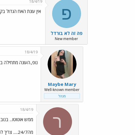
18/4/19
פ
אין עונת האח הגדול בקיץ
פה זה לא בורדל
New member
18/4/19
נופ,.העונה מתחילה בחורף 2019....תכי
Maybe Mary
Well-known member
מנהל
18/4/19
ר
ממש אוטוטו... בנוב
מה24/7..... צריך לחיות את החיים שלנו גם ולא רק את החיים של מתמודדי