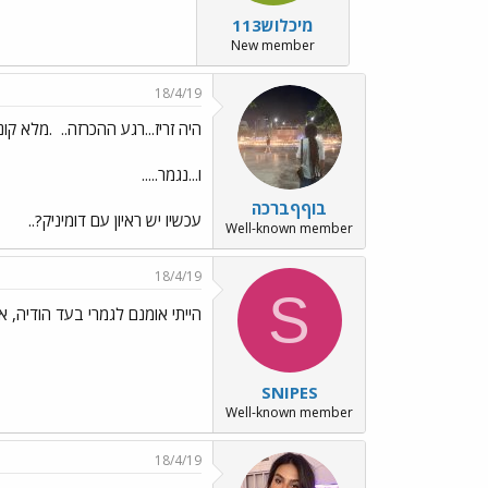
מיכלוש113
New member
18/4/19
היה זריז...רגע ההכרזה..
.מלא קונפ
ו...נגמר.....
בוףףברכה
עכשיו יש ראיון עם דומיניק?..
Well-known member
18/4/19
S
הייתי אומנם לגמרי בעד הודיה, א
SNIPES
Well-known member
18/4/19