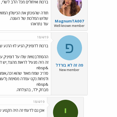
ברכות ואיחולים מכל הלב לשרי, מ
תודה שהפכתן את הכישלון המזוויע שנקרא 
שלוש המלכות של העונה.
MagnumTA007
עוד נתראה!
Well-known member
18/4/19
פ
ברכות לדומיניק הגיע לו! הרגע ש
ההסתלבטויות שלו על דומיניק על 
זה היה מגעיל לראות מהצד,יש ד
פה זה לא בורדל
&nbsp
New member
ולפחות נקט עמדה מסוימת (לעומ
&nbsp
מברוק ילד, בהצלחה.
18/4/19
י
אכן גם לדעתי זה היה הקטע ש