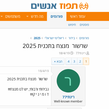
עמוד ראשי
פורומים
מה חדש
משתמשים
פוסטים
חיפוש
פורומים
בידור
ריאליטי ישראלי
2025
שרשור
מנצח בתכנית 2025
פ
פ
רינתי77
18/4/19
ו
ו
1
2
3
4
הבא
ת
ר
ח
ס
ה
ם
18/4/19
נ
ב
ר
שרשור
מנצח בתכנית 2025
ו
ת
ש
א
א
ר
גבירותי ורבותי, יש לנו מנצח!!!
י
ד ו מ י נ י ק!!!!
רינתי77
ך
Well-known member