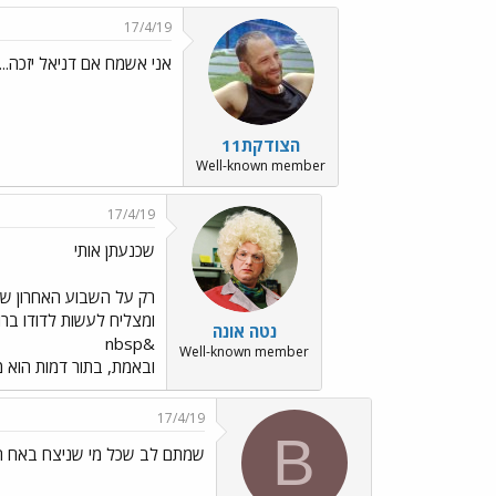
17/4/19
אני אשמח אם דניאל יזכה..
הצודקת11
Well-known member
17/4/19
שכנעתן אותי
רק על השבוע האחרון שס
ומצליח לעשות לדודו ברו
נטה אונה
&nbsp
Well-known member
ובאמת, בתור דמות הוא מע
17/4/19
B
שמתם לב שכל מי שניצח באח הג