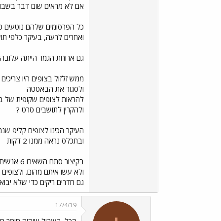
אם לא מראים שום דבר בשבו
כל הפרסומים שלהם נוטעים כל
ואחרים לרעה, בעיקר כלפי ת
גם ארוחת הגמר הייתה עלובה 
ממש זלזול בצופים היו צריכים 
ולסגור את הבאסטה
להראות לצופים שקופית של ב
ולהקרין לתושבים סרט ?
העיקר הכינו לצופים קליפ שנ
ובתכלס נראה ממנו 2 דקות
בקיצור סתם השאירו 6 אנשים בתוך מקום סגור
ולא עשו איתם מהום. ולצופים 
גם חדרים ריקים כדי שלא יבוא
17/4/19
הכל. בשביל שיהיה חומר ח