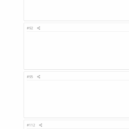
#92
#95
#112