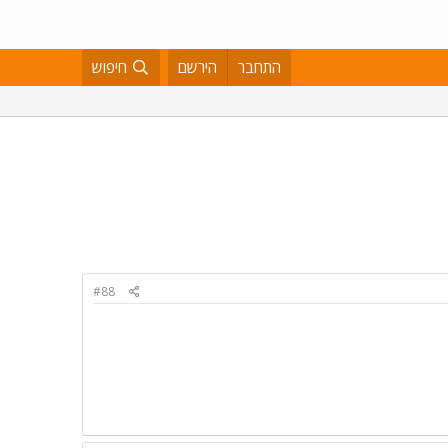
התחבר
הירשם
חיפוש
#88