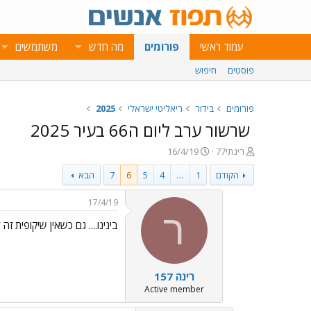
עמוד ראשי
פורומים
מה חדש
משתמשים
פוסטים
חיפוש
פורומים
בידור
ריאליטי ישראלי
2025
שרשור ערב ליום ה66 בעיר 2025
פ
פ
רינתי77
16/4/19
ו
ו
הקודם
1
…
4
5
6
7
הבא
ת
ר
ח
ס
ה
ם
17/4/19
נ
ב
ר
בינינו.... גם כשאין שיקופית זה ל
ו
ת
ש
א
א
ר
י
רינה 157
ך
Active member