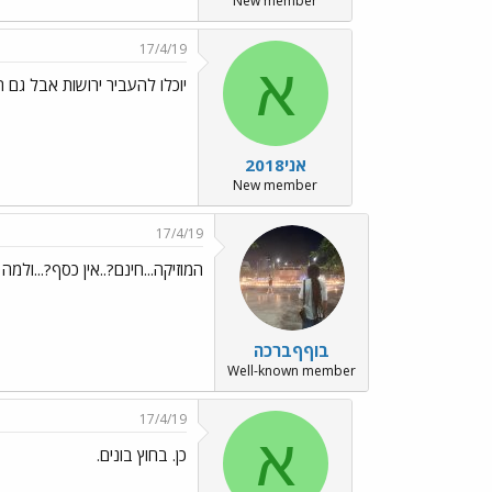
New member
17/4/19
א
יוכלו להעביר ירושות אבל גם 
אני2018
New member
17/4/19
המוזיקה...חינם?..אין כסף?...ולמה
בוףףברכה
Well-known member
17/4/19
א
כן. בחוץ בונים.