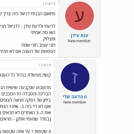
17/4/19
ע
פתאום הבנתי! דניאל היה צריך 
לדעתי ולדעת עידן - לדניאל מגיע ל
הוא כזה אמיתי
ענת עידן
ומצחיק
New member
חצי עצוב חצי שמח
הפספוס של העונה אם לא תהיה
17/4/19
ז
קשת מפשלת בגדול כל העונה 
מהשבוע שנקבעה שישיית הגמר השידו
הבריכה והטבלה היו הכוכבים 
זו הדעה שלי
ביזיון של הפקה מראה לצופים 
New member
ואם לא דיי בזה ב- 10% הנותרים רואים את אותם 3 תושבים
ואת ה-3 האחרים לא מראים בכלל
[בסדר שמעתי אתקן – מראים אותם 5 דקות ביום
זו שקיפות ? על איזה שקיפות