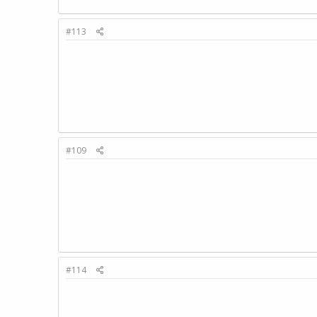
#113
#109
#114