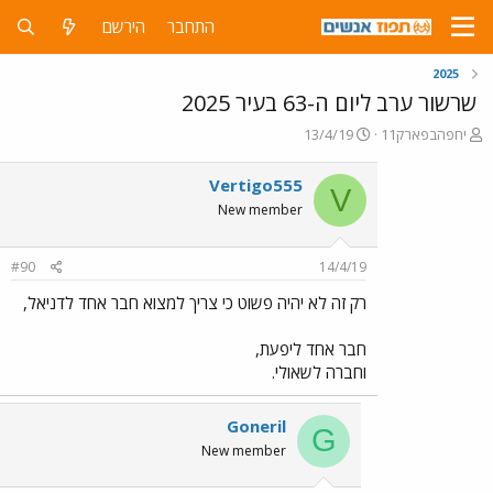
התחבר
הירשם
2025
שרשור ערב ליום ה-63 בעיר 2025
פ
פ
יחפהבפארק11
13/4/19
ו
ו
ת
ר
Vertigo555
V
ח
ס
New member
ה
ם
נ
ב
ו
ת
#90
14/4/19
ש
א
א
ר
רק זה לא יהיה פשוט כי צריך למצוא חבר אחד לדניאל,
י
ך
חבר אחד ליפעת,
וחברה לשאולי.
Goneril
G
New member