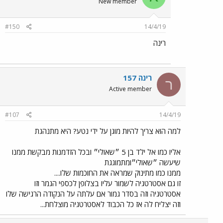
New member
#150
14/4/19
רינה
רינה 157
ר
Active member
#107
14/4/19
למה הוא צריך להיות מוגן על ידי נטע? היא מתנהגת
אליו כמו אל ילד בן 5 ״שאולי״ ובכל הזדמנות מבקשת ממנו
שיעשה ״שאולי״ומתמוגגת
ממנו כמו מתינוק שמראה את החוכמות שלו....
זו גם אסטרטגיה לשמור עליו בצלופן לכספי הגמר וזו
אסטרטגיה וזה בסדר גמור אם עלתה על הנקודה הרגישה שלו
וזה יצליח לה אז כל הכבוד לאסטרטגיה מוצלחת...