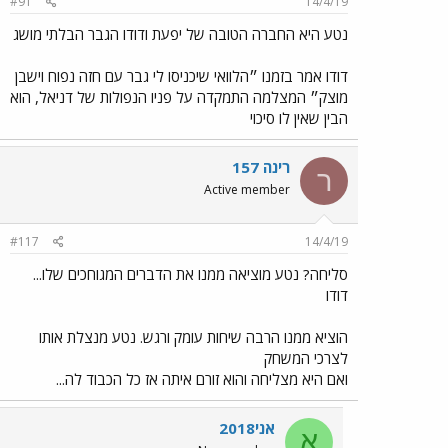
#91
14/4/19
נטע היא החברה הטובה של יפעת ודודו הגבר הבלתי מושג
דודו אמר בזמנו ״הלוואי שיכניסו לי גבר עם חזה נפוח וישבן
מוצק״ המצלמה התמקדה על פניו הנפולות של דניאל, הוא
הבין שאין לו סיכוי
רינה 157
ר
Active member
#117
14/4/19
סליחה? נטע מוציאה ממנו את הדברים המגוחכים שלו...
דודו
הוציא ממנו הרבה שיחות עומק ורגש. נטע מנצלת אותו
לצרכי המשחק
ואם היא מצליחה והוא זורם איתה אז כל הכבוד לה...
אני2018
א