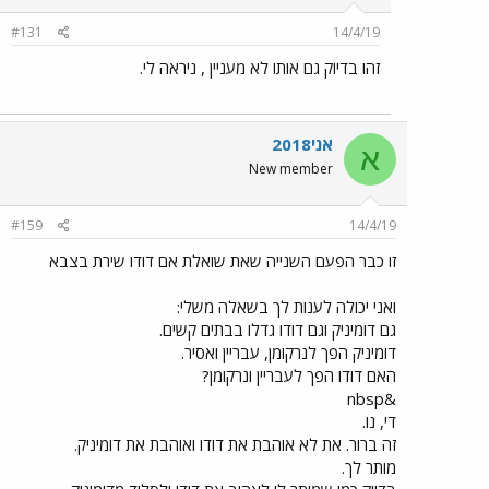
#131
14/4/19
זהו בדיוק גם אותו לא מעניין , ניראה לי.
אני2018
א
New member
#159
14/4/19
זו כבר הפעם השנייה שאת שואלת אם דודו שירת בצבא
ואני יכולה לענות לך בשאלה משלי:
גם דומיניק וגם דודו גדלו בבתים קשים.
דומיניק הפך לנרקומן, עבריין ואסיר.
האם דודו הפך לעבריין ונרקומן?
&nbsp
די, נו.
זה ברור. את לא אוהבת את דודו ואוהבת את דומיניק.
מותר לך.