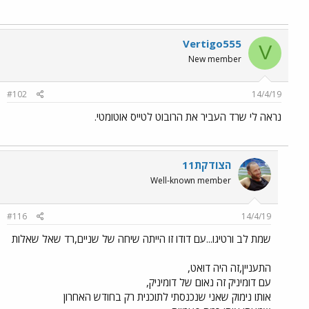
Vertigo555
V
New member
#102
14/4/19
נראה לי שרד העביר את הרובוט לטייס אוטומטי.
הצודקת11
Well-known member
#116
14/4/19
שמת לב ורטיגו...עם דודו זו הייתה שיחה של שניים,רד שאל שאלות
התעניין,זה היה דואט,
עם דומיניק זה נאום של דומיניק,
אותו נימוק שאני שנכנסתי לתוכנית רק בחודש האחרון