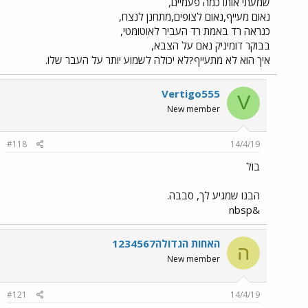
שמעתי אותו כמה פעמיים,
נאום מעייף,נאום לצופים,מתחנן לנצח,
כנראה רד באמת רד העביר לאוטומטי,
בבוקר דומיניק נאם על הצבא,
איך הוא לא מתעייף?לא יכולה לשמוע יותר על העבר שלו.
Vertigo555
V
New member
#118
14/4/19
בול
הבנו שמגיע לך, סבבה.
&nbsp
האחות הגדולה1234567
ה
New member
#121
14/4/19