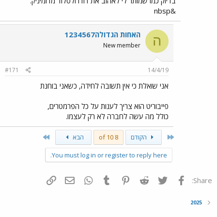
בדיוק כמו שמותר לי לאהוב את דודו ולסלוד מדומיניק.
&nbsp
האחות הגדולה1234567
ה
New member
#171
14/4/19
אני שואלת כי אין תשובה לחידה, כשאני בוחנת
פייבוריט הוא צריך לענות על כל הפרמטרים,
כולל מה עשה לחברה לא רק לעצמו.
Last
First
הקודם
8 of 10
הבא
You must log in or register to reply here.
פייסבוק
Twitter
Reddit
Pinterest
Tumblr
WhatsApp
דואר אלקטרוני
הוסף קישור
Share:
2025