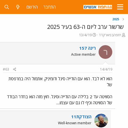
התחבר
הירשם
2025
שרשור ערב ליום ה-63 בעיר 2025
פ
פ
יחפהבפארק11
13/4/19
ו
ו
ת
ר
רינה 157
ר
ח
ס
Active member
ה
ם
נ
ב
ו
ת
#63
14/4/19
ש
א
א
ר
הוא לא לבד. הוא עם הודייה סיגל ודומיניק. אתמול היה במרפסת
י
של
ך
הסוויטה עד 2 בלילה עם הודייה וסיגל. חוץ מזה הוא בחדר הבודד
של הסוויטה וכיף לו גם עם עצמו....
הצודקת11
Well-known member