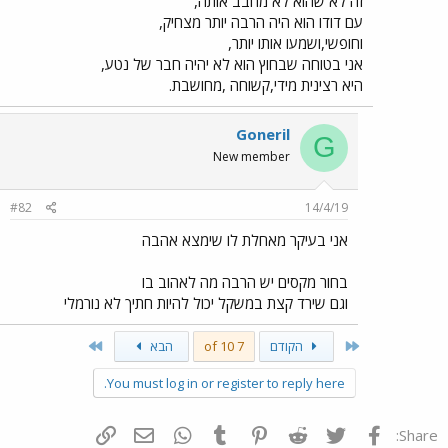
זה לא שהוא לא מחבב אותה,
עם דודו הוא היה הרבה יותר מצחיק,
וחופשי,ושמעו אותו יותר,
אני בטוחה שבחוץ הוא לא יהיה חבר של נטע,
היא רצינית מידי,קשוחה ,מחושבת.
Goneril
G
New member
#82
14/4/19
אני בעיקר מאחלת לו שימצא אהבה
בחור מקסים יש הרבה מה לאהוב בו
וגם שירד קצת במשקל יכול להיות חתיך לא נורמלי
Last
First
הקודם
7 of 10
הבא
You must log in or register to reply here.
פייסבוק
Twitter
Reddit
Pinterest
Tumblr
WhatsApp
דואר אלקטרוני
הוסף קישור
Share: