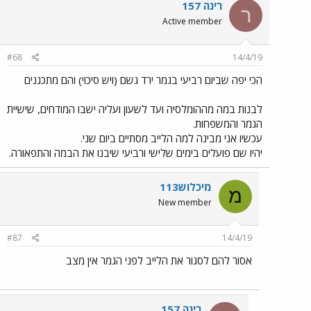
רינה 157
ר
Active member
#68
14/4/19
הכי יפה שביום רביעי בגמר ירד גשם (ויש סיכוי) והם מתכננים
לבנות במה מההומלסיה ועד לשעון ועליה ישבו המודחים, שישיית
הגמר והמשפחות.
עכשיו אני מבינה למה הלייב מסתיים ביום שני.
יהיו שם פועלים בימים שלישי ורביעי שיבנו את הבמה והתפאורה.
מיכלוש113
מ
New member
#87
14/4/19
אסור להם לסגור את הלייב לפני הגמר אין מצב
רינה 157