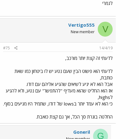
לגמרי
Vertigo555
V
New member
#75
14/4/19
לדעתי זה קצת יותר מורכב,
לדעתי הוא פשוט הבין שעם נטע יש לו ביטחון כמו שאת
כותבת,
אבל הוא לא יגיע לשיאים שהגיע אליהם עם דודו.
אז הוא החליט שהוא מעדיף "להתפשר" עם נטע, ולא להגיע
לhighs,
כי הוא לא עמד יותר בlows של דודו, שתמיד היו מגיעים בסוף.
החלטה בוגרת סך הכל, אך גם קצת כואבת.
Goneril
G
New member