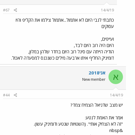
#67
14/4/19
כתבתי לגבי היום לא אתמול...אתמול צילמו את הקליפ והיו
עסוקים
ועייפים,
היום היה רוב היום לבד,
הודיה הייתה עם סיגל רוב היום בחדר שלהן במלון,
דומיניק החליף איתו ארבעה מילים כשנכנס למסעדה לאכול.
אני2018
א
New member
#44
14/4/19
יש מצב שדניאל הצמיח צמד?
אמר את האמת לנטע:
"זה לא הצחיק אותי". (השטויות שנטע ודומיניק עשו).
&nbsp