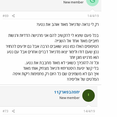
New member
#69
14/4/19
רק לי נראה שדניאל מאוד אוהב את נטע?
בכל פעם שיצא לי להקשיב להם אני מרגישה הדדיות ורגשות
חיוביים מאוד אחד אל השנייה
הטיפוסים האלו כמו נטע שואבים הרבה אבל גם יודעים להחזיר
נכון שעם דודו ולימור יצאו מדניאל דברים אחרים אבל עם נטע
הוא מרגיש מוגן יותר
וכל זה להזכירך כשאני לא מאוד מחבבת את נטע..
בלי קשר יפעת היסטרית!!! ודניאל מצחיק אותי מאוד
איך הם לא משמינים שם כל היום רק פחמימות ריקות איפה
הסלטים של אליסיה?
יחפהבפארק11
י
New member
#73
14/4/19