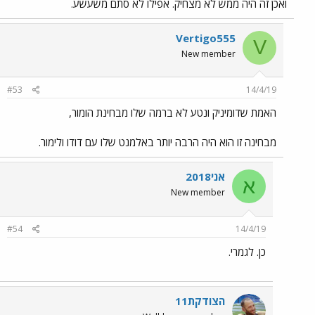
ואכן זה היה ממש לא מצחיק. אפילו לא סתם משעשע.
Vertigo555
V
New member
#53
14/4/19
האמת שדומיניק ונטע לא ברמה שלו מבחינת הומור,
מבחינה זו הוא היה הרבה יותר באלמנט שלו עם דודו ולימור.
אני2018
א
New member
#54
14/4/19
כן. לגמרי.
הצודקת11