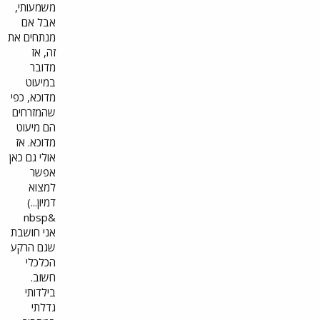
משמעותי,
אבל אם
מנתחים את
זה, אז
מדובר
במיעוט
מדוכא, כפי
שהמזרחים
הם מיעוט
מדוכא. אז
אולי גם כאן
אפשר
למצוא
דמיון...)
&nbsp
אני חושבת
שגם הרקע
הכלכלי
חשוב.
בילדותי
גדלתי