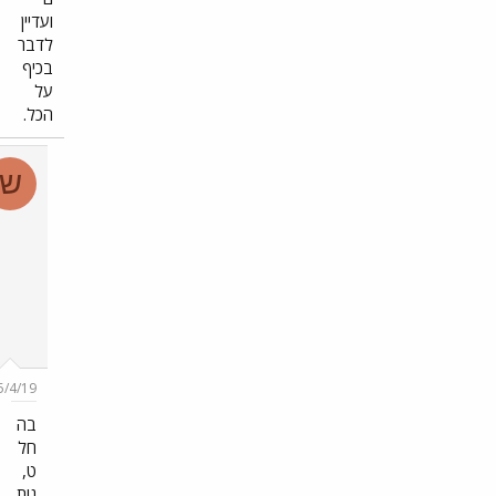
ועדיין
לדבר
בכיף
על
הכל.
ש
ש
ל
י
ר
ב
י
ד
New
member
#187
15/4/19
בה
חל
ט,
נות