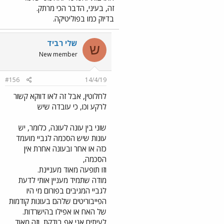
זה, בעיני, הדבר הכי מרתק.
בדיוק כמו בפוליטיקה.
שלי רביד
ש
New member
#156
14/4/19
לחלוטין, אבל זה לאו דווקא קשור
לרקע וכו, כי עובדה שיש
שוני בין עונה לעונה, כלומר, יש
עונות שיש הסכמה לגביי מועמד
כזה או אחר ובעונה אחרת אין
הסכמה,
וזו תופעה מאוד מעניינת.
מודה שתמיד מעניין אותי לדעת
לגביי המגיבים בפורום מי היו
הפייבוריטים שלהם בעונות קודמות
של האח או אפילו בהישרדות.
לעיתים אני אף בודקת, וזה מאוד