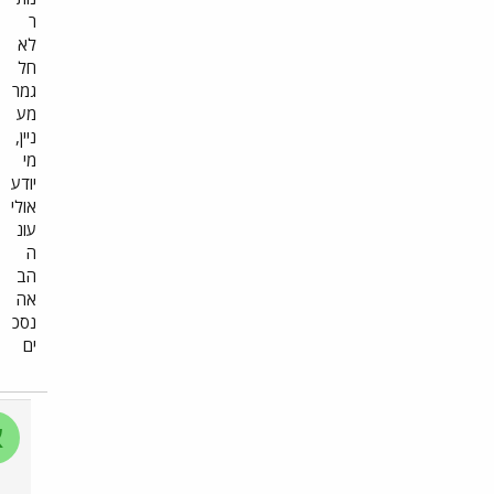
ר
לא
חל
גמר
מע
ניין,
מי
יודע
אולי
עונ
ה
הב
אה
נסכ
ים
א
א
נ
י
2