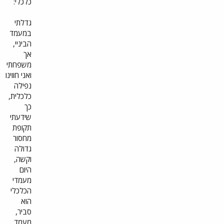
כלכלי:
גדלתי
במעמד
הביניי,
אך
משפחתי
ואני חווינו
נפילה
כלכלית,
כך
שידעתי
תקופת
מחסור
גדולה
וקשה,
היום
מעמדי
הכלכלי
הוא
סביר,
מעמד