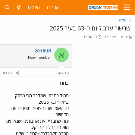
התחבר
הירשם
ה-63 בעיר 2025
פ
13/4/19
ו
ר
אני2018
א
ס
New member
ם
ב
ת
#148
14/4/19
א
ר
ברור!
י
ך
תמיד כתבתי שהדבר הכי מרתק
ב"אח" וב- 2025
זה האופן שבו הצופים תופסים את
הדמויות.
ומה שמבדיל את אהבותינו ושנאותינו
הוא ההבדל בין הרקע
התרבותי/הכלכלי/החינוכי שלנו.