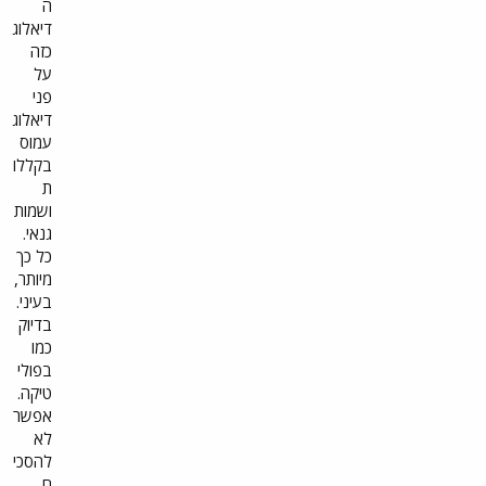
ה
דיאלוג
כזה
על
פני
דיאלוג
עמוס
בקללו
ת
ושמות
גנאי.
כל כך
מיותר,
בעיני.
בדיוק
כמו
בפולי
טיקה.
אפשר
לא
להסכי
ם