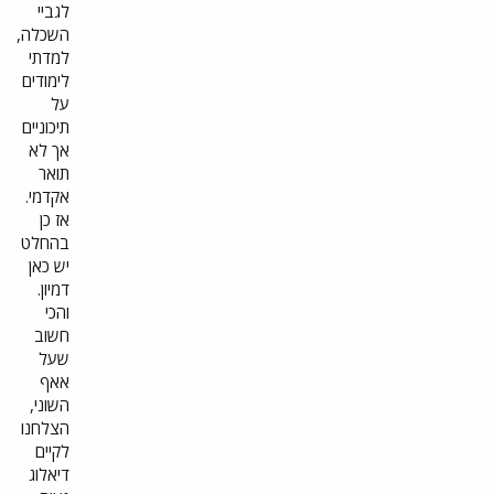
לגביי
השכלה,
למדתי
לימודים
על
תיכוניים
אך לא
תואר
אקדמי.
אז כן
בהחלט
יש כאן
דמיון.
והכי
חשוב
שעל
אאף
השוני,
הצלחנו
לקיים
דיאלוג