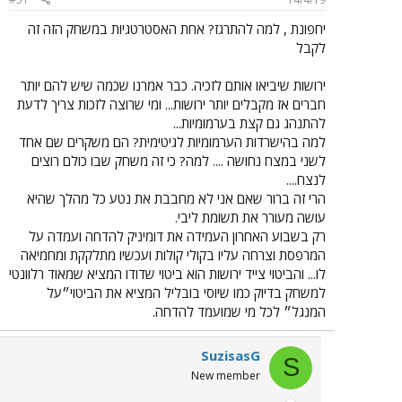
חפונת , למה להתרגז? אחת האסטרטגיות במשחק הזה זה
קבל
רושות שיביאו אותם לזכיה. כבר אמרנו שכמה שיש להם יותר
ברים אז מקבלים יותר ירושות... ומי שרוצה לזכות צריך לדעת
התנהג גם קצת בערמומיות...
מה בהישרדות הערמומיות לגיטימית? הם משקרים שם אחד
שני במצח נחושה .... למה? כי זה משחק שבו כולם רוצים
נצח....
רי זה ברור שאם אני לא מחבבת את נטע כל מהלך שהיא
ושה מעורר את תשומת ליבי.
ק בשבוע האחרון העמידה את דומיניק להדחה ועמדה על
מרפסת וצרחה עליו בקולי קולות ועכשיו מתלקקת ומחמיאה
ו... והביטוי צייד ירושות הוא ביטוי שדודו המציא שמאוד רלוונטי
משחק בדיוק כמו שיוסי בובליל המציא את הביטוי״על
מנגל״ לכל מי שמועמד להדחה.
SuzisasG
S
New member