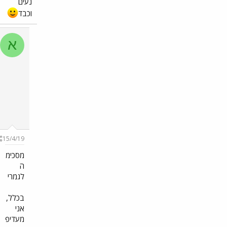
נעים
וכבד
א
א
נ
י
2
0
1
8
New
member
#186
15/4/19
מסכימ
ה
לגמרי
בכלל,
אני
מעדיפ