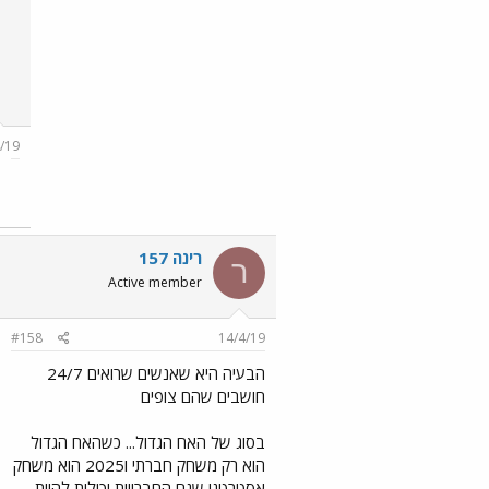
0
1
8
New
member
#188
15/4/19
רינה 157
ר
Active member
#158
14/4/19
הבעיה היא שאנשים שרואים 24/7
חושבים שהם צופים
בסוג של האח הגדול... כשהאח הגדול
הוא רק משחק חברתי ו2025 הוא משחק
אסטרטגי שגם החברויות יכולות להיות