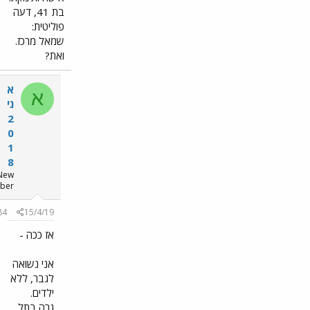
בת 41, דעה
פוליטית:
שמאל מרכז.
ואת?
א
א
ני
2
0
1
8
New
member
#184
15/4/19
אז ככה -
אני נשואה
לגבר, ללא
ילדים.
גרה בתל