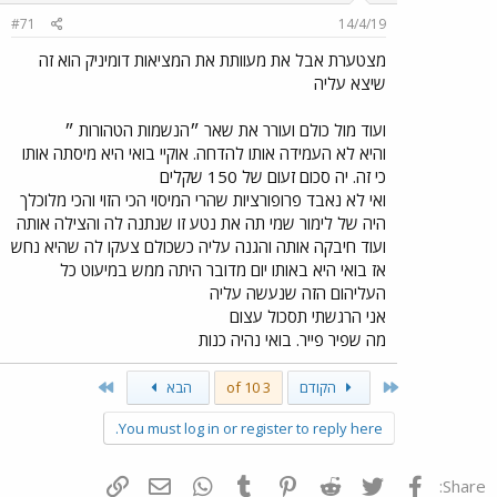
#71
14/4/19
מצטערת אבל את מעוותת את המציאות דומיניק הוא זה
שיצא עליה
ועוד מול כולם ועורר את שאר ״הנשמות הטהורות ״
והיא לא העמידה אותו להדחה. אוקיי בואי היא מיסתה אותו
כי זה. יה סכום זעום של 150 שקלים
ואי לא נאבד פרופורציות שהרי המיסוי הכי הזוי והכי מלוכלך
היה של לימור שמי תה את נטע זו שנתנה לה והצילה אותה
ועוד חיבקה אותה והגנה עליה כשכולם צעקו לה שהיא נחש
אז בואי היא באותו יום מדובר היתה ממש במיעוט כל
העליהום הזה שנעשה עליה
אני הרגשתי תסכול עצום
מה שפיר פייר. בואי נהיה כנות
Last
First
הקודם
3 of 10
הבא
You must log in or register to reply here.
ייסבוק
Twitter
Reddit
Pinterest
Tumblr
WhatsApp
דואר אלקטרוני
הוסף קישור