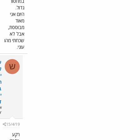
במחסור
גדול.
היום אני
מאוד
מבוססת,
אבל לא
שכחתי מהו
עוני.
ש
ש
ל
י
ר
ב
י
ד
New
member
#185
15/4/19
רקע