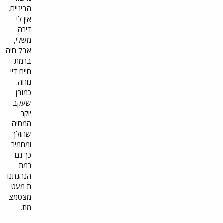
הביניים,
אין לי
דירה
משלי,
אבל חיה
ברמת
חיים דיי
נוחה.
כמובן
שעקב
יוקר
המחיה
שהולך
ומחמיר
כך גם
רמת
הנהנתנו
ת מעט
מצטמצ
מת.