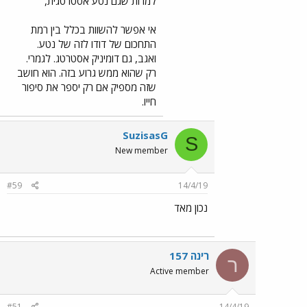
למרות שגם נטע אסטרטגית,
אי אפשר להשוות בכלל בין רמת
התחכום של דודו לזה של נטע.
ואגב, גם דומיניק אסטרטג. לגמרי.
רק שהוא ממש גרוע בזה. הוא חושב
שזה מספיק אם רק יספר את סיפור
חייו.
SuzisasG
S
New member
#59
14/4/19
נכון מאד
רינה 157
ר
Active member
#51
14/4/1