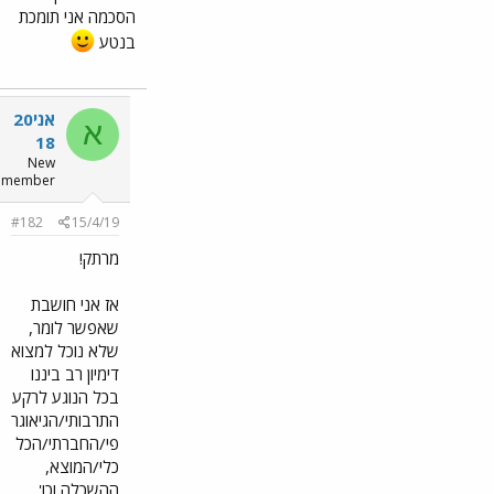
הסכמה אני תומכת
בנטע
אני20
א
18
New
member
#182
15/4/19
מרתק!
אז אני חושבת
שאפשר לומר,
שלא נוכל למצוא
דימיון רב ביננו
בכל הנוגע לרקע
התרבותי/הגיאוגר
פי/החברתי/הכל
כלי/המוצא,
ההשכלה וכו'