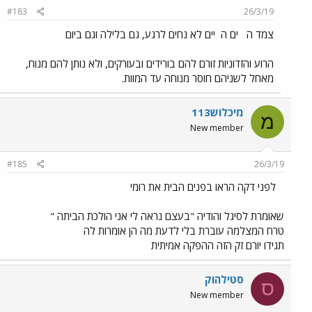
#183
26/3/19
צמד ה
ים ה
יים לא נחים לרגע, גם בלילה וגם ביום
הרוע והזדוניות זורם להם בורידים ובעורקים, ולא נותן להם מנוח,
מאחל לשניהם חוסר מנוחה עד המוות.
מיכלוש113
מ
New member
#185
26/3/19
לפני דקה הראו בפנים הבית את רומי
שאומרת לסיגל והודיה "בעצם נראה לי אני הולכת הביתה "
טרח המצלמה עוברת בלי לדעת מה הן אומרות לה
תגידו יורם זק הזה ההפקה אמיתית
סטילהוק
ס
New member