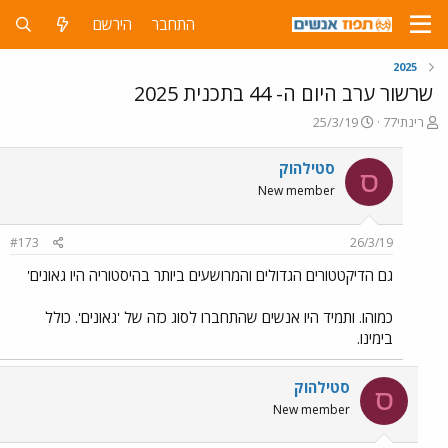
התחבר
הירשם
2025
שרשור ערב היום ה- 44 בתכנית 2025
פ
פ
רינתי77
25/3/19
ו
ו
ת
ר
סטילהוק
ס
ח
ס
New member
ה
ם
נ
ב
ו
ת
#173
26/3/19
ש
א
א
ר
גם הדיקטטורים הגדולים והמרושעים ביותר בהיסטוריה היו גאונים'
י
ך
כמוהו. ותמיד היו אנשים שהתחברו לסוג כזה של 'גאונים'. כולל
בימינו.
סטילהוק
ס
New member