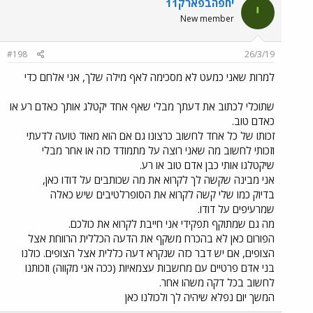
יחפהבפארק11
י
New member
#198
26/3/19
למרות שאני כמעט לא מסכימה לאף מילה שלך, אני אלחם כדי
שתוכלי לכתוב את דעתך מבלי שאף אחד יקטלג אותך כאדם רע או
כאדם טוב.
זכותו של כל אחד לחשוב כרצונו גם אם הוא מאוד טועה לדעתי
וזכותי לחשוב מה שאני רוצה על מתמודד כזה או אחר מבלי
שיקטלגו אותי כבן אדם טוב או רע.
אני מבינה שקשה לך לקרוא את מה שכותבים על דודו כאן,
בדיוק כמו שלי קשה לקרוא את הסופרלטיבים שיש כאלה
שמרעיפים על דודו.
מה גם שמתוקף תפקידי אני חייבת לקרוא את כולכם.
הפורום כאן לא בהכרח משקף את הדעה הכללית הרווחת אצל
הצופים, אם יש דבר כזה שנקרא דעה כללית אצל הצופים. כולנו
בני אדם פרטיים עם מחשבות עצמאיות (ככה אני מקווה) וזכותנו
לחשוב בכל דקה משהו אחר.
המשך יום נפלא שיהיה לך ולכולנו כאן