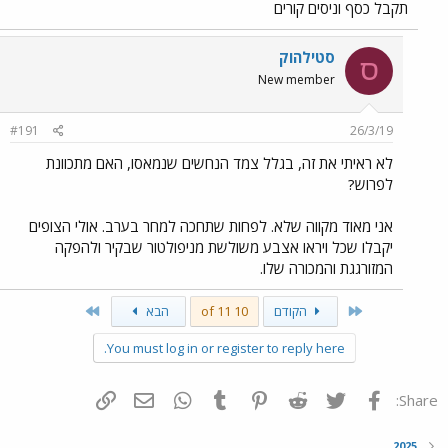
תקבל כסף וניסים קורים
סטילהוק
ס
New member
#191
26/3/19
לא ראיתי את זה, בגלל צמד הנחשים שנמאסו, האם מתכוונת
לפרוש?
אני מאוד מקווה שלא. לפחות שתחכה למחר בערב. אולי הצופים
יקבלו שכל ויראו אצבע משולשת מניפולטור שבקיר ולהפקה
המזורגגת והמכורה שלו.
Last
First
הקודם
10 of 11
הבא
You must log in or register to reply here.
פייסבוק
Twitter
Reddit
Pinterest
Tumblr
WhatsApp
דואר אלקטרוני
הוסף קישור
Share:
2025