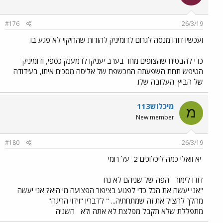
#176
26/3/19
ועכשיו דודו מנסה לגרום לדומיניק להודות שהחיקוי לא פגע בו
כדי להבטיח שהצופים מחר בערב יעניקו לו מענק כספי, ודומיניק
הטיפש תחת השפעתה המכשפת של אליסה מסכים איתו, בעידודה
של הביץ' העלובה שלו.
מיכלוש113
מ
New member
#180
26/3/19
יא וואלי כמה ליכלוכים 2
על רומי
דודו לימור
הפה של שניהם לא נח
"אני יעשה את הכל כדי לפגוע בציפור הפצועה מי היא? אני יעשה
מהלך להציל את זה שמתחתיה... " לדבריו "וידוי הריגה"
מתפללת שלא תקבל מפלצת לא אתה ולא
השניה