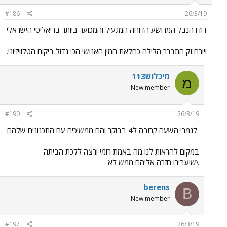
#186
26/3/19
דודו הנבל המרושע הדוחה המגעיל והמכוער ביותר בריאליטי הישראלי
ויורם זק התברר הלילה כחלאת המין האנושי הכי גדול ביקום הטלוויזיוני.
מיכלוש113
מ
New member
#190
26/3/19
לגמרי השעה קרובה ל4 בבוקר והם ממשיכים עם התכנונים שלהם
במקום להראות לנו מה באמת רומי ורצה ללכת הביתה
\שיעבירו חזרה אליהם ממש לא
berens
B
New member
#197
26/3/19