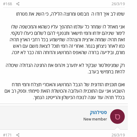
#168
26/3/19
שימו לב איך דודו ה
מבסוט ומרוצה הלילה, כי השיג את מטרתו
אני מאחל לו שמחר כל עולמו התהפך עליו כשהוא והמכשפה שלו
לימור שיניהם יודחו ורומי תישאר ותנפנף להם לשלום כיעלו לטקסי.
זאת תהיה שמחה ארצית והצהלה שתישמע בכל רחבי הארץ תהיה
כמו לאחר ניצחון בגמר. ואחרי זה רומי תוכל לצאת משם עם ראש
מורם, ובידיעה ברורה שהאפס המרושע והדוחה הזה כבר לא יזכה.
רק שמניפולטור שבקיר לא יתערב ויהרוס את החגיגה הגדולה שיכולה
להיות בחמישי בערב.
ואם תוכניתו הזדונית של הנבל המרושע והאכזרי תצלח ורומי תודח
השבוע אני עם התוכנית העלובה והכושלת הזאת סיימתי. וספק רב אם
בכלל תהיה עוד עונה לנוכח הכישלון והרייטינג הנמוך.
סטילהוק
ס
New member
#171
26/3/19