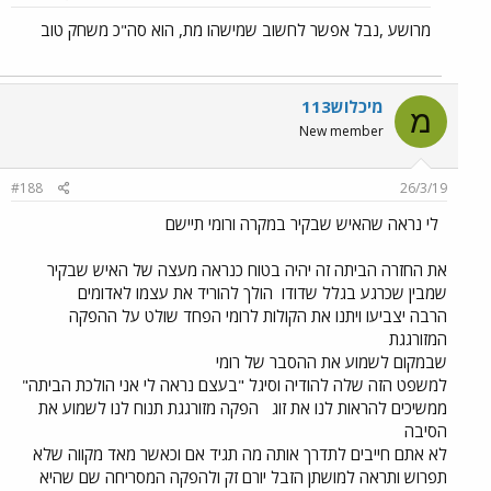
מרושע ,נבל אפשר לחשוב שמישהו מת, הוא סה"כ משחק טוב
מיכלוש113
מ
New member
#188
26/3/19
לי נראה שהאיש שבקיר במקרה ורומי תיישם
את החזרה הביתה זה יהיה בטוח כנראה מעצה של האיש שבקיר
שמבין שכרגע בגלל שדודו
הולך להוריד את עצמו לאדומים
הרבה יצביעו ויתנו את הקולות לרומי הפחד שולט על ההפקה
המזורגגת
שבמקום לשמוע את ההסבר של רומי
למשפט הזה שלה להודיה וסיגל "בעצם נראה לי אני הולכת הביתה"
ממשיכים להראות לנו את זוג
הפקה מזורגגת תנוח לנו לשמוע את
הסיבה
לא אתם חייבים לתדרך אותה מה תגיד אם וכאשר מאד מקווה שלא
תפרוש ותראה למושתן הזבל יורם זק ולהפקה המסריחה שם שהיא