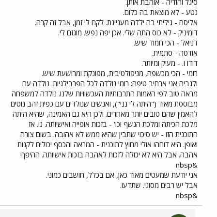
סיגל והודיה - אוהבת אותן.
נטע - לא מוצאת בה כלום.
אליסה - גיליתי בה ילדה מעניינת. לקח לי זמן, אבל זה קרה.
דומיניק - לא כוס התה שלי. אכן יפה נפש. מוגזם לי.
דניאל - הכי חמוד שיש.
אודטה - סתמית.
דודו ו. - מעיק ומיותר.
רומי - הכי מכשפה, מניפולטיבית, מפונקת ומרושעת שיש.
ולגביה אני ארחיב טיפה: רומי נולדה לכל הפרבילגיות. נולדה עם
מראה טוב לפי האמות התרבותיות העכשוויות שלנו. נולדה למשפחה
מבוססת מאוד ("היתה לי נני"), ואנשים שנולדים עם כפית זהב נוטים
להאמין שהם טובים יותר מאחרים. ולכן היא גם האמינה, שהיא היתה
מלכת הכיתה ומלכת הנשף וכו' - בזכות אופייה ואישיותה. נו. אז
התוכנית הזו - יש סיכוי שתבין שהיא ממש לא אהובה. בשום צורה
ואופן. היא דוחה! אולי מחוץ לתוכנית - המראה והכסף יכולים לקנות
אהבה. אבל היא לא יכולה לזכות לאהבה בזכות אישיותה. ההיפך!
&nbsp
אני יודעת שמעטים מאוד כאן, אם בכלל, חושבים כמוני.
אבל יש רבים מסוגי. שתדעו.
&nbsp