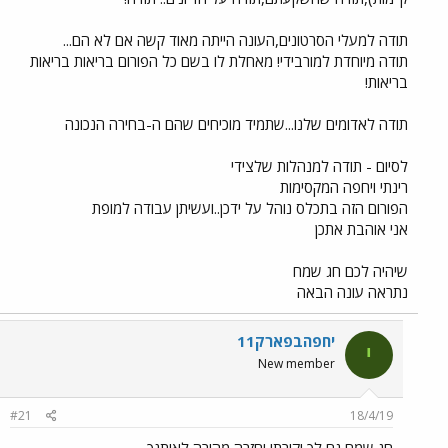
תודה למעלי הסרטונים,העונה הייתה מאוד קשה אם לא הם...
תודה מיוחדת למורבידי! מאחלת לו בשם כל הפורום בריאות בריאות
בריאות!
תודה לאדומים שלנו...שתמיד מוכיחים שהם ה-בחירה הנכונה
לסיום - תודה למנהלות שלצידי
רינתי ויחפה המקסימות
הפורום הזה בתכלס נוהל על ידכן..ועשיתן עבודה למופת
אני אוהבת אתכן
שיהיה לכם חג שמח
נתראה עונה הבאה
יחפהבפארק11
י
New member
#21
18/4/19
חג שמח גם לך יקירתי וחזרה מהירה לאיתנך