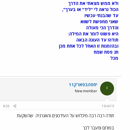
ולא ממש מצאתי את הדרך
הכול נראה לי "ליד" או בערך",
עד שהבנתי עכשיו
שאני מחפשת לשווא
והדרך הכי מעולה
היא פשוט לומר את המילה:
תודה! עד העונה הבאה
ובהזמנות זו האחל לכל אחת מכן
חג פסח שמח
מכל
יחפהבפארק11
י
New member
#28
19/4/19
תודה רבה רבה מיכלוש על העידכונים והאנרגיה
שהשקעת
בפורום ומעבר לכך