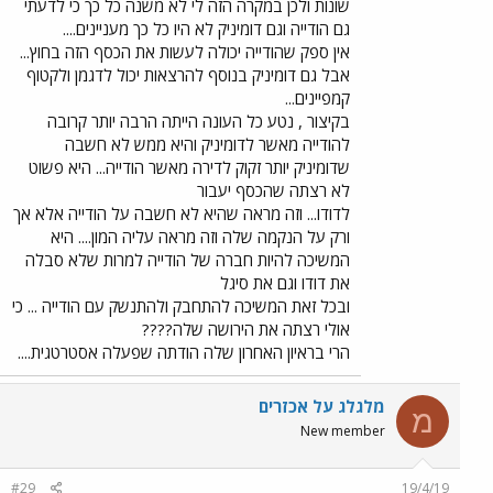
שונות ולכן במקרה הזה לי לא משנה כל כך כי לדעתי
גם הודייה וגם דומיניק לא היו כל כך מעניינים....
אין ספק שהודייה יכולה לעשות את הכסף הזה בחוץ...
אבל גם דומיניק בנוסף להרצאות יכול לדגמן ולקטוף
קמפיינים...
בקיצור , נטע כל העונה הייתה הרבה יותר קרובה
להודייה מאשר לדומיניק והיא ממש לא חשבה
שדומיניק יותר זקוק לדירה מאשר הודייה... היא פשוט
לא רצתה שהכסף יעבור
לדודו... וזה מראה שהיא לא חשבה על הודייה אלא אך
ורק על הנקמה שלה וזה מראה עליה המון.... היא
המשיכה להיות חברה של הודייה למרות שלא סבלה
את דודו וגם את סיגל
ובכל זאת המשיכה להתחבק ולהתנשק עם הודייה ... כי
אולי רצתה את הירושה שלה????
הרי בראיון האחרון שלה הודתה שפעלה אסטרטגית....
מלגלג על אכזרים
מ
New member
#29
19/4/19