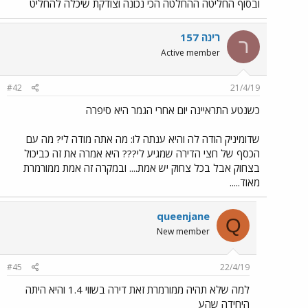
ובסוף החליטה ההחלטה הכי נכונה וצודקת שיכלה להחליט
רינה 157
ר
Active member
#42
21/4/19
כשנטע התראיינה יום אחרי הגמר היא סיפרה
שדומיניק הודה לה והיא ענתה לו: מה אתה מודה לי? מה עם
הכסף של חצי הדירה שמגיע לי??? היא אמרה את זה כביכול
בצחוק אבל בכל צחוק יש אמת.... ובמקרה זה אמת ממורמרת
מאוד.....
queenjane
Q
New member
#45
22/4/19
למה שלא תהיה ממורמרת זאת דירה בשווי 1.4 והיא היתה
היחידה שהע