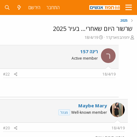
התחבר
הירשם
2025
שרשור היום שאחרי... בעיר 2025
פ
פ
יחפהבפארק11
18/4/19
ו
ו
ת
ר
רינה 157
ר
ח
ס
Active member
ה
ם
נ
ב
ו
ת
#22
18/4/19
ש
א
א
ר
י
ך
Maybe Mary
Well-known member
מנהל
#20
18/4/19