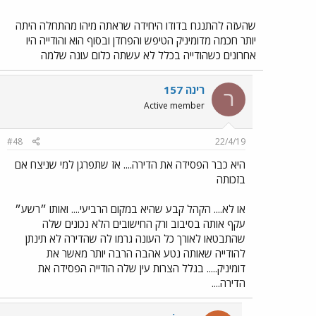
שהעזה להתנגח בדודו היחידה שראתה מיהו מהתחלה היתה
יותר חכמה מדומיניק הטיפש והפחדן ובסוף הוא והודייה היו
אחרונים כשהודייה בכלל לא עשתה כלום עונה שלמה
רינה 157
ר
Active member
#48
22/4/19
היא כבר הפסידה את הדירה.... אז שתפרגן למי שניצח אם
בזכותה
או לא.... הקהל קבע שהיא במקום הרביעי.... ואותו ״רשע״
עקף אותה בסיבוב ורק החישובים הלא נכונים שלה
שהתבטאו לאורך כל העונה גרמו לה שהדירה לא תינתן
להודייה שאותה נטע אהבה הרבה יותר מאשר את
דומיניק..... בגלל הצרות עין שלה הודייה הפסידה את
הדירה....