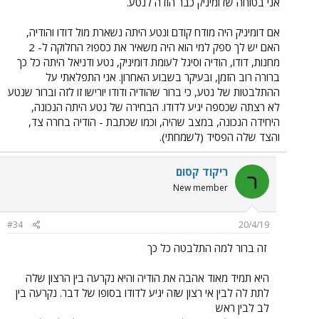
אני בטוחה שדומיניק כבר הודה לנטע.
אם דומיניק היה מודח קודם ונטע היתה נשארת מול דודו והודיה,
האם יש לך ספק למי הוא היה משאיר את כספו? החלוקה ל- 2
מחנות, דודו, הודיה וסיגל לעומת דומיניק, נטע ודניאל היתה כל כך
ברורה רוב הזמן, ובעיקר בשבוע האחרון. אני התפלאתי על
ההתלבטות של נטע, כי ברור שהודיה ודודו יורישו זו לזה וברור שנטע
לא רצתה שכספה יגיע לדודו. הבחירה של נטע היתה הנכונה,
היחידה הנכונה, במצב שהיה, וכמו שכתבת - הודיה בחרה צד,
והצד שלה הפסיד (לשמחתי).
ריקוד קסום
ר
New member
#34
20/4/19
זה ברור למה התלבטה כל כך
היא תמיד מאוד אהבה את הודיה והיא נקרעה בין הרצון שלה
לתת לה לבין אי רצון שזה יגיע לדודו בסופו של דבר. נקרעה בין
לב לבין ראש