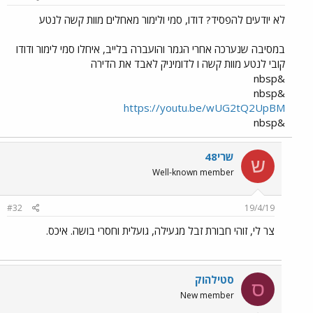
לא יודעים להפסיד? דודו, סמי ולימור מאחלים מוות קשה לנטע
במסיבה שנערכה אחרי הגמר והועברה בלייב, איחלו סמי לימור ודודו
קובי לנטע מוות קשה ו לדומיניק לאבד את הדירה
&nbsp
&nbsp
https://youtu.be/wUG2tQ2UpBM
&nbsp
שרי48
ש
Well-known member
#32
19/4/19
צר לי, זוהי חבורת זבל מגעילה, גועלית וחסרי בושה. איכס.
סטילהוק
ס
New member