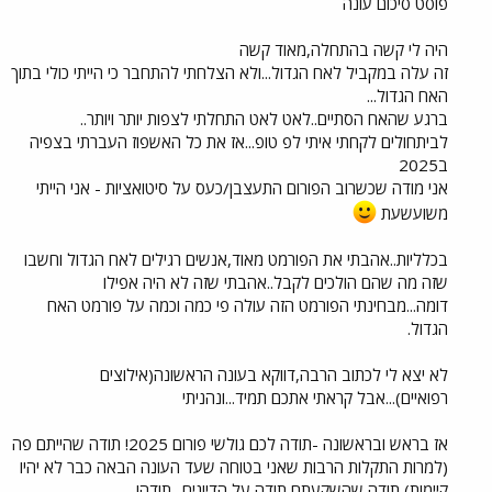
פוסט סיכום עונה
היה לי קשה בהתחלה,מאוד קשה
זה עלה במקביל לאח הגדול...ולא הצלחתי להתחבר כי הייתי כולי בתוך
האח הגדול...
ברגע שהאח הסתיים..לאט לאט התחלתי לצפות יותר ויותר..
לביתחולים לקחתי איתי לפ טופ...אז את כל האשפוז העברתי בצפיה
ב2025
אני מודה שכשרוב הפורום התעצבן/כעס על סיטואציות - אני הייתי
משועשעת
בכלליות..אהבתי את הפורמט מאוד,אנשים רגילים לאח הגדול וחשבו
שזה מה שהם הולכים לקבל..אהבתי שזה לא היה אפילו
דומה...מבחינתי הפורמט הזה עולה פי כמה וכמה על פורמט האח
הגדול.
לא יצא לי לכתוב הרבה,דווקא בעונה הראשונה(אילוצים
רפואיים)...אבל קראתי אתכם תמיד...ונהניתי
אז בראש ובראשונה -תודה לכם גולשי פורום 2025! תודה שהייתם פה
(למרות התקלות הרבות שאני בטוחה שעד העונה הבאה כבר לא יהיו
קיימות),תודה שהשקעתם,תודה על הדיונים.. תודה!