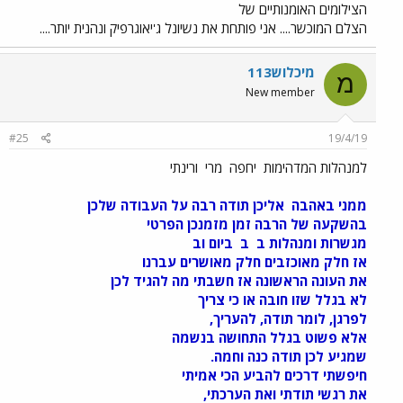
הצילומים האומנותיים של
הצלם המוכשר.... אני פותחת את נשיונל ג'יאוגרפיק ונהנית יותר....
מיכלוש113
מ
New member
#25
19/4/19
למנהלות המדהימות
יחפה
מרי
ורינתי
ממני באהבה
אליכן תודה רבה על העבודה שלכן
בהשקעה של הרבה זמן מזמנכן הפרטי
מגשרות ומנהלות ב
ב
ביום וב
אז חלק מאוכזבים חלק מאושרים עברנו
את העונה הראשונה אז חשבתי מה להגיד לכן
לא בגלל שזו חובה או כי צריך
לפרגן, לומר תודה, להעריך,
אלא פשוט בגלל התחושה בנשמה
שמגיע לכן תודה כנה וחמה.
חיפשתי דרכים להביע הכי אמיתי
את רגשי תודתי ואת הערכתי,