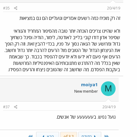
#35
20/4/19
זה רק מוכיח כמה רשעים אכזריים וגועליים הם גם במציאות
ולא שהיינו צריכים הוכחה יותר טובה מהסיפור המחריד והנוראי
שסיפר אדון דודו קובי בלייב לאודטה, לימור, הודיה וסיגל כשחיוך
גדול ומרושע של הנאה נסוך על פניו, בכדי להבין זאת. וזה רק הופך
את הניצחון הגדול של הטובים מול הרעים להרבה יותר גדול וחשוב.
הרעים אף פעם לא ידעו ולא יודעים להפסיד בכבוד. כך שבאמת
שאין בכלל מה להתרגש מתגובותיהם האיפנטיליות המרושעות
בעקבות הפסדם. מה שחשוב זה שהטובים ניצחו והרעים הפסידו.
moiya1
M
New member
#37
20/4/19
גועל נפש. בעעעעעע של אנשים.
Last
First
הקודם
2 of 3
הבא