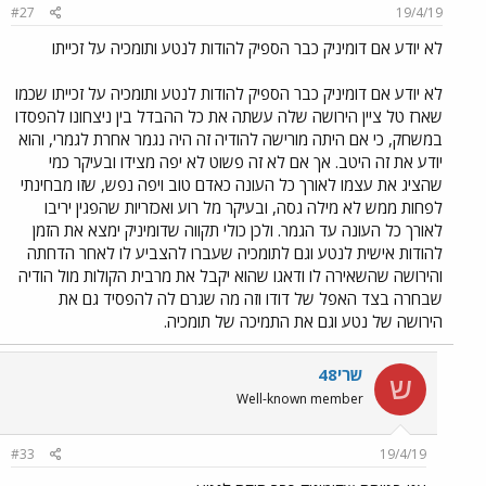
#27
19/4/19
לא יודע אם דומיניק כבר הספיק להודות לנטע ותומכיה על זכייתו
לא יודע אם דומיניק כבר הספיק להודות לנטע ותומכיה על זכייתו שכמו
שארז טל ציין הירושה שלה עשתה את כל ההבדל בין ניצחונו להפסדו
במשחק, כי אם היתה מורישה להודיה זה היה נגמר אחרת לגמרי, והוא
יודע את זה היטב. אך אם לא זה פשוט לא יפה מצידו ובעיקר כמי
שהציג את עצמו לאורך כל העונה כאדם טוב ויפה נפש, שזו מבחינתי
לפחות ממש לא מילה גסה, ובעיקר מל רוע ואכזריות שהפגין יריבו
לאורך כל העונה עד הגמר. ולכן כולי תקווה שדומיניק ימצא את הזמן
להודות אישית לנטע וגם לתומכיה שעברו להצביע לו לאחר הדחתה
והירושה שהשאירה לו ודאגו שהוא יקבל את מרבית הקולות מול הודיה
שבחרה בצד האפל של דודו וזה מה שגרם לה להפסיד גם את
הירושה של נטע וגם את התמיכה של תומכיה.
שרי48
ש
Well-known member
#33
19/4/19