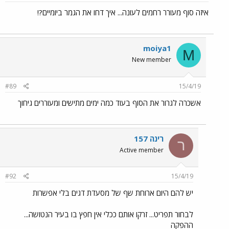
איזה סוף מעורר רחמים לעונה... איך דחו את הגמר ביומיים?!
moiya1
M
New member
#89
15/4/19
אשכרה לגרור את הסוף בעוד כמה ימים מתישים ומעוררים גיחוך
רינה 157
ר
Active member
#92
15/4/19
יש להם היום ארוחת שף של מסעדת דגים בלי אפשרות
לבחור תפריט... זרקו אותם ככלי אין חפץ בו בעיר הנטושה...
ההפקה