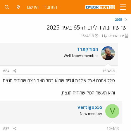
התחבר
הירשם
2025
שרשור בוקר ליום ה-65 בעיר 2025
פ
פ
יחפהבפארק11
15/4/19
ו
ו
ת
ר
הצודקת11
ח
ס
Well-known member
ה
ם
נ
ב
ו
ת
#84
15/4/19
ש
א
א
ר
סיגל אמרה אצל אילנית וגלית שהיא בכול מצב רוצה שהודיה תנצח
י
ך
והיא תעשה הכול שהודיה תנצח.
Vertigo555
V
New member
#87
15/4/19