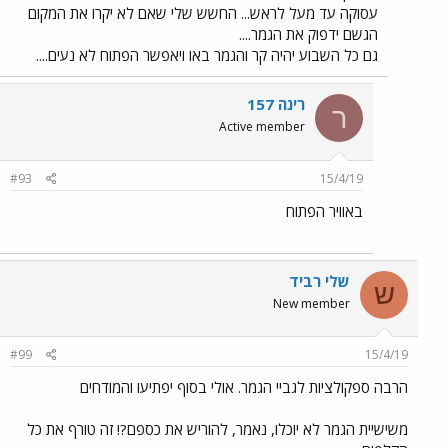
עסוקה עד מעל לראש... החשש שלי שאם לא יקרו את המקום
הגשם ידפוק את הגמר....
גם כל השבוע יהיה קר והגמר באו ויאפשר הפתוח לא נעים....
רינה 157
ר
Active member
#93
15/4/19
באוויר הפתוח
שלי רביד
ש
New member
#99
15/4/19
הרבה ספקולציות לגביי הגמר. אולי בסוף יפתיעו והמודחים
משישיית הגמר לא יוכלו, נאמר, להוריש את כספם?! זה טורף את כל