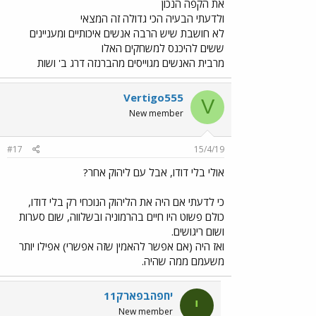
את הקפה הנכון
ולדעתי הבעיה הכי גדולה זה המצאי
לא חושבת שיש הרבה אנשים איכותיים ומעניינים
ששים להיכנס למשחקים האלו
מרבית האנשים מגוייסים מהברנזה דרג ב' ושות
Vertigo555
V
New member
#17
15/4/19
אולי בלי דודו, אבל עם ליהוק אחר?
כי לדעתי אם היה את הליהוק הנוכחי רק בלי דודו,
כולם פשוט היו חיים בהרמוניה ובשלווה, שום סערות
ושום ריגושים.
ואז היה (אם אפשר להאמין שזה אפשרי) אפילו יותר
משעמם ממה שהיה.
יחפהבפארק11
י
New member