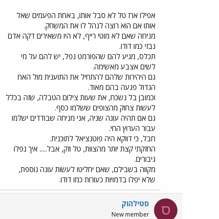
אפילו ארז טל לא סבל אותו, באחת הפעמים שאל
אותו אם הוא רוצה לנהל לו את המשחק.
מניחה שאם לא מוטי רייף, לא היו משאירים דקה אדם
נבזי כמו דודו.
תכלס, מגיע להם שהפורמט נפל, יש להם על מי
לשים אצבע מאשימה.
גם היהירות שלהם להתחיל את התוענית מול האח
הגדול פגעה בהם מאוד.
וכמובן בל נשכח, את שעות צילום הטבלה, שזה בכלל
לעשות צחוק מהצופים ששלמו כסף.
גם אם תהיה עונה שניה, אני מניחה שבודדים ישלמו
עבור הערוץ החי.
חבל, כי דווקא היה פוטנציאל לתוכנית.
החזקתי קצת יותר מהצוות, טל וזק, אבל..... איך נפלו
גיבורים.
מקווה בשבילם, שאם יחליטו לעשות עונה נוספת,
שלא יפלו בדמויות כעורות כמו דודו.
סטילהוק
ס
New member