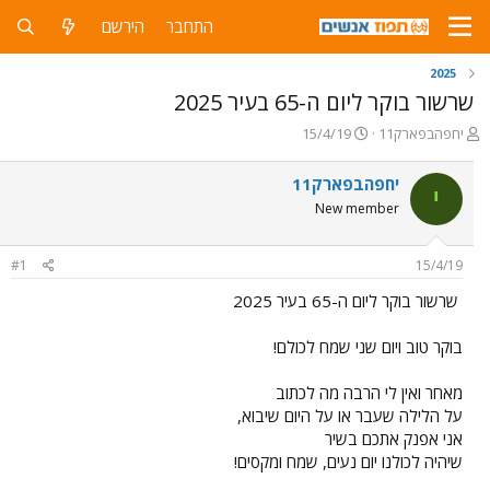
התחבר
הירשם
2025
שרשור בוקר ליום ה-65 בעיר 2025
פ
פ
יחפהבפארק11
15/4/19
ו
ו
ת
ר
יחפהבפארק11
י
ח
ס
New member
ה
ם
נ
ב
ו
ת
#1
15/4/19
ש
א
א
ר
שרשור בוקר ליום ה-65 בעיר 2025
י
ך
בוקר טוב ויום שני שמח לכולם!
מאחר ואין לי הרבה מה לכתוב
על הלילה שעבר או על היום שיבוא,
אני אפנק אתכם בשיר
שיהיה לכולנו יום נעים, שמח ומקסים!