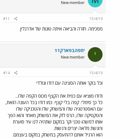
New member
#11
15/4/19
מסכימה. חזרה והביאה איתה טונות של אדרנלין.
יחפהבפארק11
י
New member
#14
15/4/19
וכל בוקר אותה הסצינה עם דודו וגולדי
ודודו מוציא עם כפית את הקצף מכוס הקפה שלו...
כל כך סימלי. קפה בלי קצף. כמו דודו בכל העונה הזאת,
עם האסטרטגיה שלו והמשחק שלו והטכניקה שלו
והטקטיקה שלו, הרס לזק את המשחק מאחר והוא הפך
אותו למשהו טכני וקר במקום שתהיה לנו עיר סוערת
ורוגשת מלאה יצרים ורגשות.
הוא הרגיל אותם להתעסק במשחק במקום בעצמם.