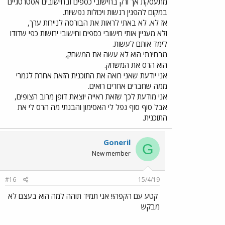
מתעסקת אך ורק בחישובי כספים ובחישובים אסטרטגיים
במקום להפגין רגשות ויכולות נפשיות.
אז לא. לא באתי לראות את הבורסה לניירות ערך,
ולא מעניין אותי חישובי כספים וחישובי ירושות כפי שדודו
לימד אותם לעשות.
מבחינתי הוא לא עשה את המשחק,
הוא הרס את המשחק.
אני יודעת שאני רואה את התוכנית הזאת אחרת לגמרי
ממה שחברים אחרים רואים.
אני מודעת לכך שזאת ראייה יוצאת דופן מרוב הצופים,
אבל סוף סוף נפל לי האסימון והבנתי מה הרס לי את
התוכנית.
Goneril
G
New member
#16
15/4/19
קטע עם הקפה!! אני תמיד תוהה למה הוא בעצם לא
מבקש