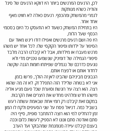
לכן, הרגעים המרגשים ביותר היו דווקא הרגעים של סיגל
והודיה כשהיו מנותקות
לגמרי מהמשחק ומהכסף. רגעים כאלה לא חווינו מאף
אחד אחר.
היו בתחילת המשחק כשעוד לא התעסקו כל היום בסכומי
הכסף שעל הלוח,
היו פה ושם רגעים מרגשים ואפילו דודו ריגש מאוד עם
הסיפור על ילדותו וסיפור הקוקסי שלו. לכל אחד יש משהו
מרגש מעברו או מילדותו, אבל לא קיבלנו הרבה מלבד
סיפורי הגמילה של דומיניק שנשמעו טכניים מדי ולא
נוגעים כדרכם של נגמלים שפיתחו חומות הגנה שקשה
לחדור אותם או לפצח אותם.
הנבונים מביניהם שהבינו לאן זה הולך, פרשו בזמן.
אני לא בטוחה שלילד הזה התפלל זק. לא זה מה שהוא
רצה. הוא רצה עיר רוגשת וסוערת שכל פעם מגיע אליה
מישהו חדש ומלהיט מחדש את היצרים ואת הקרבות.
במקום זאת קיבלנו רק רומי אחת שבאמת עשתה רעש
בשביל כמה. דניאל פסח על שני הסעיפים ולקח לו המון
זמן להחליט למי הוא רוצה להתחבר סופית, סייף היה
סתם ואודטה סתם וונונו לא הספיק לעשות כלום וככה
בעצם קיבלנו עיירה מנומנמת שמהבוקר ועד הערב