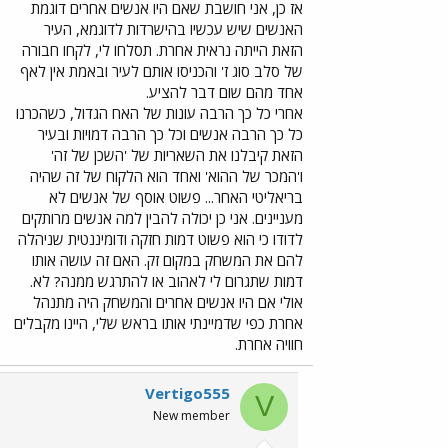
אז כן, אני חושבת שאם היו אנשים אחרים דוגמת
האנשים שיש עכשיו בהישרדות לדוגמא, העיר
הזאת הייתה נראית אחרת. תסלחו לי, לקחו חבורה
של סלב סוג ז' והכניסו אותם לעיר ובאמת אין לאף
אחד מהם שום דבר להציע.
אחרי כל כך הרבה עונות של האח הגדול, כשהכרנו
כל כך הרבה אנשים וכל כך הרבה דמויות ובעיר
הזאת קיבלנו את השאריות של 'השכן של זה'
ו'המכר של ההוא' ואחד הוא הלקוח של זה שהיה
בריאליטי האחר... פשוט אוסף של אנשים לא
מעניינים. אני כן יכולה להבין למה אנשים מרותקים
לדודו כי הוא פשוט דמות חזקה ודומיננטית שניהלה
להם את המשחק במקום זק. האם זה עושה אותו
דמות שתגרום לי לאהוב או להתרגש ממנה? לא.
אולי אם היו אנשים אחרים והמשחק היה מתנהל
אחרת כפי שדמיינתי אותו בראש שלי, היינו מקבלים
חוויה אחרת.
Vertigo555
V
New member