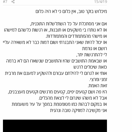
#7
15/4/19
מיכלוש בוקר טוב, אין כלום כי לא היה כלום
אם אני מסתכלת על כל השתלשלות התוכנית,
אז לא נותרו בי משקעים או תובנות, או רגשות כלשהם למישהו
או מישהי מהמתמודדים והמתמודדות.
אז יכול להיות שאני התבגרתי ושום דמות כבר לא משאירה עליי
רושם או גורמת
לי להתרגשות יתר,
או שבאמת התושבים שהיו והתושבים שנשארו הם לא ברמה
כזאת שיכולים לרגש
אותי או לגרום לי להילחם עבורם ולהשקיע למענם את מרבית
זמני ומרצי.
זאת האמת.
היו פה ושם קטעים יפים, קטעים מרגשים וקטעים מעצבנים,
אבל לא משהו שיגרום לי לצאת מהכלים.
אז במקום לבהות כמו מטומטמת במסך על עיר משעממת
אני מקשיבה למוזיקה טובה ונהנית