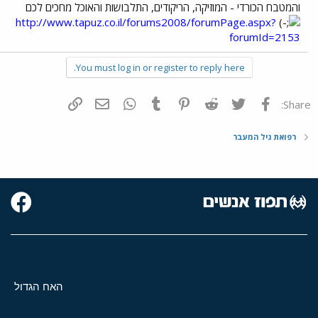
והמטבח הכורדי - המוזיקה, הריקודים, התלבושות והאוכל מחכים לכם
http://www.tapuz.co.il/forums2008/forumPage.aspx?
forumId=2153
You must log in or register to reply here.
פייסבוק
Twitter
Reddit
Pinterest
Tumblr
WhatsApp
דואר אלקטרוני
הוסף קישור
Share:
רפואת גיל המעבר
האח הגדול