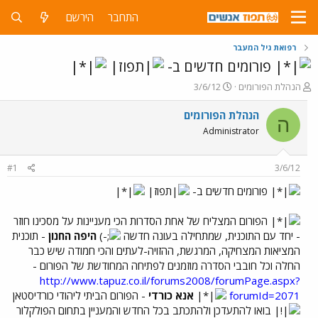
התחבר
הירשם
רפואת גיל המעבר
פורומים חדשים ב-
פ
פ
הנהלת הפורומים
3/6/12
ו
ו
ת
ר
הנהלת הפורומים
ה
ח
ס
Administrator
ה
ם
נ
ב
ו
ת
#1
3/6/12
ש
א
א
ר
פורומים חדשים ב-
י
ך
הפורום המצליח של אחת הסדרות הכי מעניינות על מסכינו חוזר
- יחד עם התוכנית, שמתחילה בעונה חדשה
היפה החנון
- תוכנית
המציאות המצחיקה, המרגשת, ההזויה-לעתים והכי חמודה שיש כבר
החלה וכל חובבי הסדרה מוזמנים לפתיחה המחודשת של הפורום -
http://www.tapuz.co.il/forums2008/forumPage.aspx?
forumId=2071
אנא כורדי
- הפורום הביתי ליהודי כורדיסטאן
בואו להתעדכן ולהתכתב בכל החדש והמעניין בתחום הפולקלור