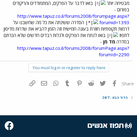
מבטיחה יותר
בואו לדבר על הפרקים, המתמודדים והריקודים
בפורום -
http://www.tapuz.co.il/forums2008/forumpage.aspx?
forumid=1393
הסדרה ששינתה את כל מה שחשבנו על
דרמות תקופתיות חוזרת בעונה חמישית וזה הזמן להביא את שדרות מדיסון
לתפוז
בואו לנתח את הפרקים ולגלות רבדים חדשים שלא הכרתם
בסדרה
מד מן
-
http://www.tapuz.co.il/forums2008/forumPage.aspx?
forumId=2290
You must log in or register to reply here.
פייסבוק
Twitter
Reddit
Pinterest
Tumblr
WhatsApp
דואר אלקטרוני
הוסף קישור
Share:
הדור הבא - 24/7