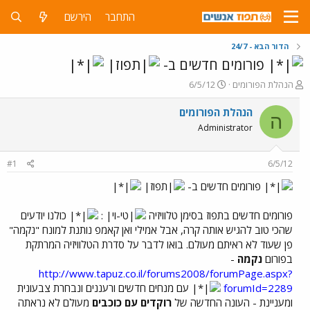
התחבר
הירשם
הדור הבא - 24/7
פורומים חדשים ב-
פ
פ
הנהלת הפורומים
6/5/12
ו
ו
ת
ר
הנהלת הפורומים
ה
ח
ס
Administrator
ה
ם
נ
ב
ו
ת
#1
6/5/12
ש
א
א
ר
פורומים חדשים ב-
י
ך
פורומים חדשים בתפוז בסימן טלוויזיה
:
כולנו יודעים
שהכי טוב להגיש אותה קרה, אבל אמילי ואן קאמפ נותנת למונח "נקמה"
פן שעוד לא ראיתם מעולם. בואו לדבר על סדרת הטלוויזיה המרתקת
בפורום
נקמה
-
http://www.tapuz.co.il/forums2008/forumPage.aspx?
forumId=2289
עם מנחים חדשים ורעננים ונבחרת צבעונית
ומעניינת - העונה החדשה של
רוקדים עם כוכבים
מעולם לא נראתה