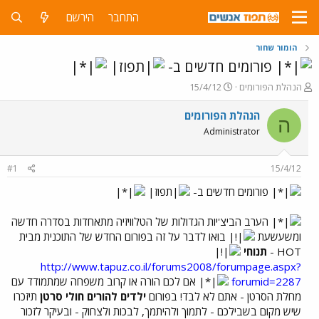
התחבר
הירשם
הומור שחור
פורומים חדשים ב-
פ
פ
הנהלת הפורומים
15/4/12
ו
ו
ת
ר
הנהלת הפורומים
ה
ח
ס
Administrator
ה
ם
נ
ב
ו
ת
#1
15/4/12
ש
א
א
ר
פורומים חדשים ב-
י
ך
הערב הביצ'יות הגדולות של הטלוויזיה מתאחדות בסדרה חדשה
ומשעשעת
בואו לדבר על זה בפורום החדש של התוכנית מבית
HOT -
תנוחי
http://www.tapuz.co.il/forums2008/forumpage.aspx?
forumid=2287
אם לכם הורה או קרוב משפחה שמתמודד עם
מחלת הסרטן - אתם לא לבד! בפורום
ילדים להורים חולי סרטן
תיזכרו
שיש מקום בשבילכם - לתמוך ולהיתמך, לבכות ולצחוק - ובעיקר לזכור