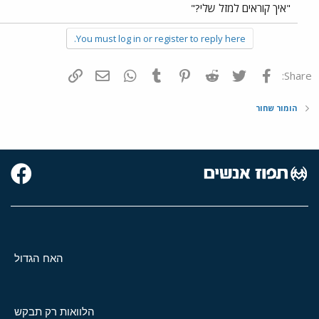
"איך קוראים למזל שלי?"
You must log in or register to reply here.
פייסבוק
Twitter
Reddit
Pinterest
Tumblr
WhatsApp
דואר אלקטרוני
הוסף קישור
Share:
הומור שחור
האח הגדול
הלוואות רק תבקש