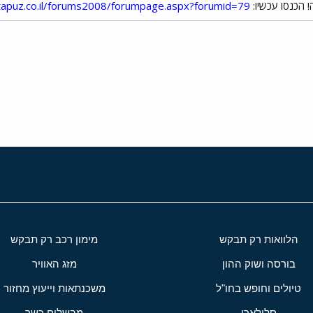
הכנסו עכשיו:
tapuz.co.il/forums2008/forumpage.aspx?forumid=79
י
שור
הלוואות רק תבקש
מימון רכב רק תבקש
בורסה ושוק ההון
מזג האוויר
טיולים וחופש בחו"ל
משכנתאות וייעוץ מחזור
סלולארי
מבשלים כשר