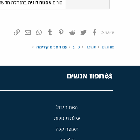
פורום
אסטרולוגיה
בהנהלה חדשה! 
פייסבוק
Twitter
Reddit
Pinterest
Tumblr
WhatsApp
דואר אלקטרונ
הוסף קי
Share:
פורומים
תמיכה
סיוע
עם הפנים קדימה
האח הגדול
עגלת תינוקות
תעופה קלה
טלוויזיה