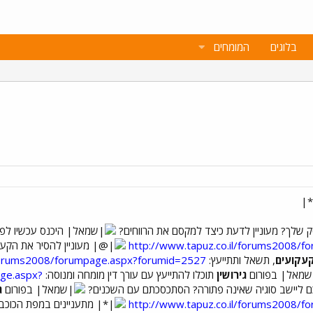
בלוגים
המומחים
 שלך? מעוניין לדעת כיצד למקסם את הרווחים?
היכנס עכשיו לפו
http://www.tapuz.co.il/forums2008/
מעוניין להסיר את הקעק
עקועים
, תשאל ותתייעץ:
/forums2008/forumpage.aspx?forumid=2527
בפורום
גירושין
תוכלו להתייעץ עם עורך דין מומחה ומנוסה:
age.aspx?
 ליישב סוגיה שאינה פתורה? הסתכסכתם עם השכנים?
בפורום
ג
http://www.tapuz.co.il/forums2008/
מתעניינים במפת הכוכב