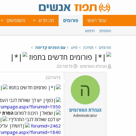
עמוד ראשי
פורומים
מה חדש
משתמשים
פוסטים
חיפוש
פורומים
תמיכה
סיוע
עם הפנים קדימה
פורומים חדשים בתפוז
פ
פ
הנהלת הפורומים
22/10/15
ו
ו
ת
ר
22/10/15
ח
ס
ה
פורומים חדשים בתפוז
ה
ם
נ
ב
ו
ת
יש לך שאלות לגבי העסק
ש
א
forumpage.aspx?forumid=1950
הנהלת הפורומים
א
ר
היכנס לפורום
הסרת ק
י
Administrator
יש לכם שאלות לגבי התהליך?
ך
forumid=2462
עליכם
forumpage.aspx?forumid=1840