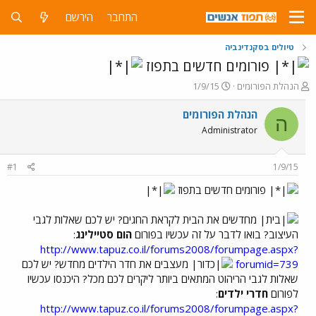
התחבר
הירשם
טיולים בסקנדינביה
פורומים חדשים בתפוז
פ
פ
הנהלת הפורומים
1/9/15
ו
ו
ת
ר
הנהלת הפורומים
ה
ח
ס
Administrator
ה
ם
נ
ב
ו
ת
#1
1/9/15
ש
א
א
ר
פורומים חדשים בתפוז
י
ך
מחדשים את הבית לקראת החגים? יש לכם שאלות לגבי
העיצוב? בואו לדבר על זה עכשיו בפורום
הום סטיילינג
:
http://www.tapuz.co.il/forums2008/forumpage.aspx?
forumid=739
מעצבים את חדר הילדים מחדש? יש לכם
שאלות לגבי הריהוט המתאים ביותר ליקרים לכם מכל? היכנסו עכשיו
לפורום
חדרי ילדים
:
http://www.tapuz.co.il/forums2008/forumpage.aspx?