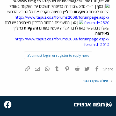
/www.timg.co.il/tapuzForum/images/Emo130.gif" alt="
">">מחפשים דירה בחיפה? חושבים על השקעה באזור?
היכנסו לפורום
השקעות נדל"ן בחיפה
ותקבלו את כל המידע הדרוש:
http://www.tapuz.co.il/forums2008/forumpage.aspx?
forumid=2520
מתעניינים בתחום הנדל"ן באירופה? יש לכם
שאלות בנושא? בואו לדבר על זה עכשיו בפורום
השקעות נדל"ן
באירופה
:
http://www.tapuz.co.il/forums2008/forumpage.aspx?
forumid=2515
You must log in or register to reply here.
פייסבוק
Twitter
Reddit
Pinterest
Tumblr
WhatsApp
דואר אלקטרוני
הוסף קישור
Share:
טיולים בסקנדינביה