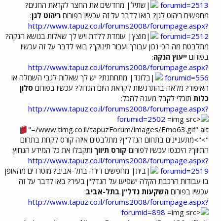
forumid=2513
מחדשים את החצר לקראת החגים?
מחפשים ריהוט לגן? בואו לדבר על זה עכשיו בפורום
ריהוט לגן
:
http://www.tapuz.co.il/forums2008/forumpage.aspx?
forumid=2512
עומדת ללדת ויש לך שאלות בנושא הנקה?
מתלבטת מה הכי נכון עבורך ועבור תינוקך? בואי לדבר על זה עכשיו
בפורום
ייעוץ הנקה
:
http://www.tapuz.co.il/forums2008/forumpage.aspx?
forumid=556
מתחתנת? יש לך שאלות לגבי השמלה או
האיפור? מלאה בהתרגשות לקראת היום הגדול? עכשיו בפורום
סלון
כלות
תוכלי לקבל מענה להכל:
http://www.tapuz.co.il/forums2008/forumpage.aspx?
forumid=2502
/www.timg.co.il/tapuzForum/images/Emo63.gif" alt="
">">מתעניינים בתחום הנדל"ן? מתלבטים איזה קורס לקחת בתחום
התיווך? היכנסו עכשיו לפורום
קורס תיווך
ותקבלו את כל המידע הנחוץ:
http://www.tapuz.co.il/forums2008/forumpage.aspx?
forumid=2519
מחפשים דירה בתל-אביב? מוטרדים מהאופן
בו עבודות הרכבת הקלה ישפיעו על הנדל"ן בעיר? באו לדבר על זה
עכשיו בפורום
השקעות נדל"ן בתל-אביב
:
http://www.tapuz.co.il/forums2008/forumpage.aspx?
forumid=898