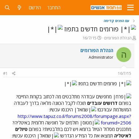
התחבר
הירשם
עם הפנים קדימה
פורומים חדשים בתפוז
פ
פ
הנהלת הפורומים
16/7/15
ו
ו
ת
ר
הנהלת הפורומים
ה
ח
ס
Administrator
ה
ם
נ
ב
ו
ת
#1
16/7/15
ש
א
א
ר
פורומים חדשים בתפוז
י
ך
מחפשים עבודה? מתלבטים מה לכתוב בקורות החיים?
בפורום
דרושים עובדים
תוכלו לקבל הכוונה מלאה בדרך לעבודה
המושלמת עבורכם!
היכנסו עכשיו:
http://www.tapuz.co.il/forums2008/forumpage.aspx?
forumid=2506
חולמים על חופשה חלומית באיטליה?
מתכננים מסלול הטיול ברומא ויש לכם בתלבטיות? בפורום
טיולים
לאיטליה
תמצאו את כל המידע הנדרש!
היכנסו עכשיו: