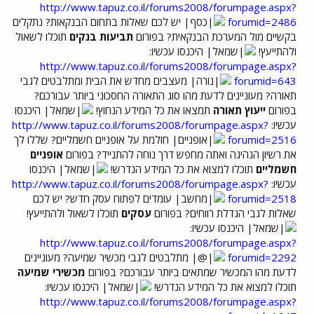
http://www.tapuz.co.il/forums2008/forumpage.aspx?
forumid=2486
יש לכם שאלות בתחום הבנקאות? נתקלים
בקשיים מול המערכת הבנקאית? בפורום
תביעות בנקים
תוכלו לשאול
ולהתייעץ!
היכנסו עכשיו:
http://www.tapuz.co.il/forums2008/forumpage.aspx?
forumid=643
מעצבים מחדש את הבית ומתלבטים לגבי
תאורה? מעוניינים לדעת מהו סוג התאורה החסכוני ביותר עבורכם?
בפורום
ייעוץ תאורה
תמצאו את כל המידע הנחוץ!
היכנסו
עכשיו:
http://www.tapuz.co.il/forums2008/forumpage.aspx?
forumid=2516
חולמת על אופניים חשמליים? שללו לך
את רשיון הנהיגה ואתה מחפש דרך נוחה להתנייד? בפורום
אופניים
חשמליים
תוכלו למצוא את כל המידע הנדרש!
היכנסו
עכשיו:
http://www.tapuz.co.il/forums2008/forumpage.aspx?
forumid=2518
עומדים לפתוח עסק חדש? יש לכם
שאלות לגבי הגדלת רווחים? בפורום
עסקים
תוכלו לשאול ולהתייעץ!
היכנסו עכשיו:
http://www.tapuz.co.il/forums2008/forumpage.aspx?
forumid=2292
מתלבטים לגבי מכשיר שמיעה? מעוניינים
לדעת מהו המכשיר שמתאים ביותר עבורכם? בפורום
מכשירי שמיעה
תוכלו למצוא את כל המידע הנדרש!
היכנסו עכשיו:
http://www.tapuz.co.il/forums2008/forumpage.aspx?