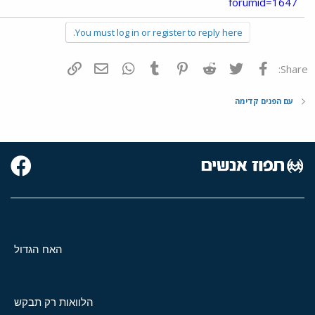
forumid=1647
You must log in or register to reply here.
פייסבוק
Twitter
Reddit
Pinterest
Tumblr
WhatsApp
דואר אלקטרוני
הוסף קישור
Share:
עם הפנים קדימה
האח הגדול
הלוואות רק תבקש