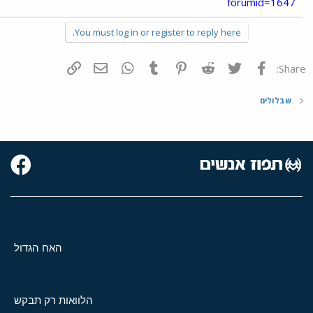
forumid=1647
You must log in or register to reply here.
פייסבוק
Twitter
Reddit
Pinterest
Tumblr
WhatsApp
דואר אלקטרוני
הוסף קישור
Share:
שבלולים
האח הגדול
הלוואות רק תבקש