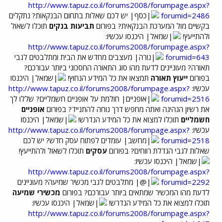
http://www.tapuz.co.il/forums2008/forumpage.aspx?
forumid=2486
יש לכם שאלות בתחום הבנקאות? נתקלים
בקשיים מול המערכת הבנקאית? בפורום
תביעות בנקים
תוכלו לשאול
ולהתייעץ!
היכנסו עכשיו:
http://www.tapuz.co.il/forums2008/forumpage.aspx?
forumid=643
מעצבים מחדש את הבית ומתלבטים לגבי
תאורה? מעוניינים לדעת מהו סוג התאורה החסכוני ביותר עבורכם?
בפורום
ייעוץ תאורה
תמצאו את כל המידע הנחוץ!
היכנסו
עכשיו:
http://www.tapuz.co.il/forums2008/forumpage.aspx?
forumid=2516
חולמת על אופניים חשמליים? שללו לך
את רשיון הנהיגה ואתה מחפש דרך נוחה להתנייד? בפורום
אופניים
חשמליים
תוכלו למצוא את כל המידע הנדרש!
היכנסו
עכשיו:
http://www.tapuz.co.il/forums2008/forumpage.aspx?
forumid=2518
עומדים לפתוח עסק חדש? יש לכם
שאלות לגבי הגדלת רווחים? בפורום
עסקים
תוכלו לשאול ולהתייעץ!
היכנסו עכשיו:
http://www.tapuz.co.il/forums2008/forumpage.aspx?
forumid=2292
מתלבטים לגבי מכשיר שמיעה? מעוניינים
לדעת מהו המכשיר שמתאים ביותר עבורכם? בפורום
מכשירי שמיעה
תוכלו למצוא את כל המידע הנדרש!
היכנסו עכשיו:
http://www.tapuz.co.il/forums2008/forumpage.aspx?