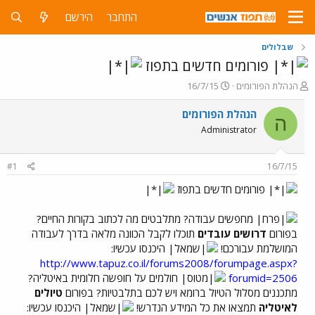
התחבר
הירשם
שבלולים
פורומים חדשים בתפוז
פ
פ
הנהלת הפורומים
16/7/15
ו
ו
ת
ר
הנהלת הפורומים
ה
ח
ס
Administrator
ה
ם
נ
ב
ו
ת
#1
16/7/15
ש
א
א
ר
פורומים חדשים בתפוז
י
ך
מחפשים עבודה? מתלבטים מה לכתוב בקורות החיים?
בפורום
דרושים עובדים
תוכלו לקבל הכוונה מלאה בדרך לעבודה
המושלמת עבורכם!
היכנסו עכשיו:
http://www.tapuz.co.il/forums2008/forumpage.aspx?
forumid=2506
חולמים על חופשה חלומית באיטליה?
מתכננים מסלול הטיול ברומא ויש לכם בתלבטיות? בפורום
טיולים
לאיטליה
תמצאו את כל המידע הנדרש!
היכנסו עכשיו: