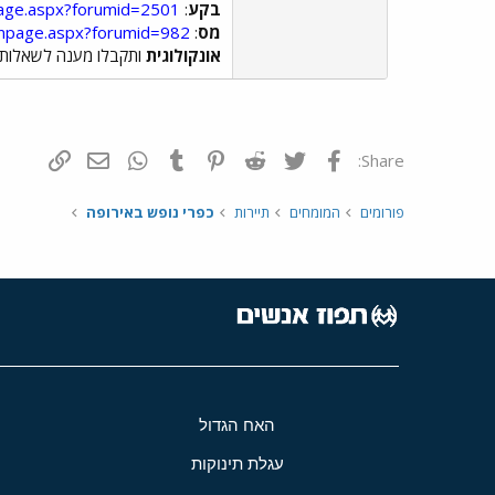
בקע
:
page.aspx?forumid=2501
מס
:
umpage.aspx?forumid=982
אונקולוגית
ותקבלו מענה לשאלותי
פייסבוק
Twitter
Reddit
Pinterest
Tumblr
WhatsApp
דואר אלקטרונ
הוסף קי
Share:
פורומים
המומחים
תיירות
כפרי נופש באירופה
האח הגדול
עגלת תינוקות