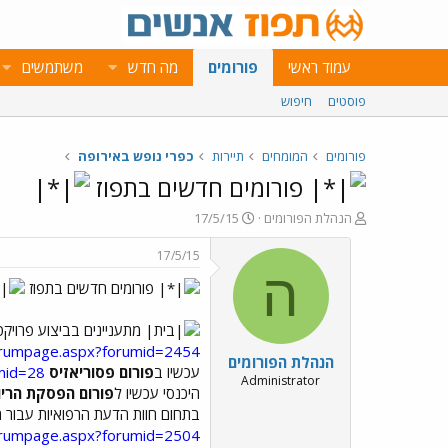
עמוד ראשי
פורומים
מה חדש
משתמשים
פוסטים
חיפוש
פורומים
המומחים
תיירות
כפרי נופש באירופה
פורומים חדשים בתפוז
פ
פ
הנהלת הפורומים
17/5/15
ו
ו
ת
ר
17/5/15
ח
ס
ה
פורומים חדשים בתפוז
ה
ם
נ
ב
ו
ת
מתעניינים בביצוע פרויקט תמ"א 38? נתקלים בשכנים סרבנים? בו
ש
א
forumpage.aspx?forumid=2454
הנהלת הפורומים
א
ר
עכשיו ב
פורום פסוריאזיס
mid=28
י
Administrator
היכנסי עכשיו ל
פורום הפסקת הריון
ך
בתחום חוות הדעת הרפואיות עבור תבי
forumpage.aspx?forumid=2504