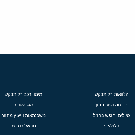
י
שור
הלוואות רק תבקש
מימון רכב רק תבקש
בורסה ושוק ההון
מזג האוויר
טיולים וחופש בחו"ל
משכנתאות וייעוץ מחזור
סלולארי
מבשלים כשר