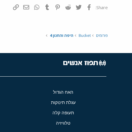
פייסבוק
Twitter
Reddit
Pinterest
Tumblr
WhatsApp
דואר אלקטרונ
הוסף קי
Share:
פורומים
Bucket
היפה והחנון 4
האח הגדול
עגלת תינוקות
תעופה קלה
טלוויזיה