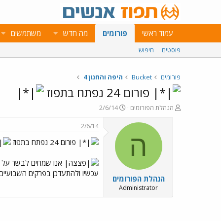
עמוד ראשי
פורומים
מה חדש
משתמשים
פוסטים
חיפוש
פורומים
Bucket
היפה והחנון 4
פורום 24 נפתח בתפוז
פ
פ
הנהלת הפורומים
2/6/14
ו
ו
ת
ר
2/6/14
ח
ס
ה
פורום 24 נפתח בתפוז
ה
ם
נ
ב
ו
ת
אנו שמחים לבשר על 
ש
א
עכשיו ולהתעדכן בפרקים השבועיים ו
הנהלת הפורומים
א
ר
י
Administrator
ך