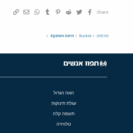
פייסבוק
Twitter
Reddit
Pinterest
Tumblr
WhatsApp
דואר אלקטרונ
הוסף קי
Share:
פורומים
Bucket
היפה והחנון 4
האח הגדול
עגלת תינוקות
תעופה קלה
טלוויזיה