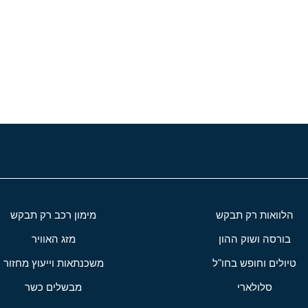
י
שור
הלוואות רק תבקש
מימון רכב רק תבקש
בורסה ושוק ההון
מזג האוויר
טיולים וחופש בחו"ל
משכנתאות וייעוץ מחזור
סלולארי
מבשלים כשר