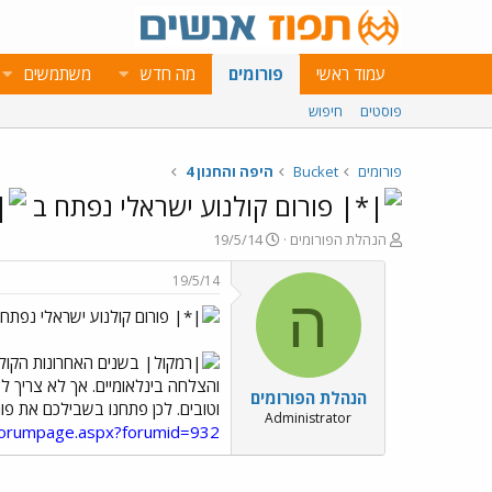
עמוד ראשי
פורומים
מה חדש
משתמשים
פוסטים
חיפוש
פורומים
Bucket
היפה והחנון 4
פורום קולנוע ישראלי נפתח ב
פ
פ
הנהלת הפורומים
19/5/14
ו
ו
ת
ר
19/5/14
ח
ס
ה
פורום קולנוע ישראלי נפתח
ה
ם
נ
ב
ו
ת
בשנים האחרונות הקולנ
ש
א
והצלחה בינלאומיים. אך לא צריך ל
הנהלת הפורומים
א
ר
וטובים. לכן פתחנו בשבילכם את פו
י
Administrator
/forumpage.aspx?forumid=932
ך