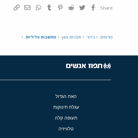
פייסבוק
Twitter
Reddit
Pinterest
Tumblr
WhatsApp
דואר אלקטרונ
הוסף קי
Share:
פורומים
בידור
תוכניות yes
מחשבות פליליות
האח הגדול
עגלת תינוקות
תעופה קלה
טלוויזיה