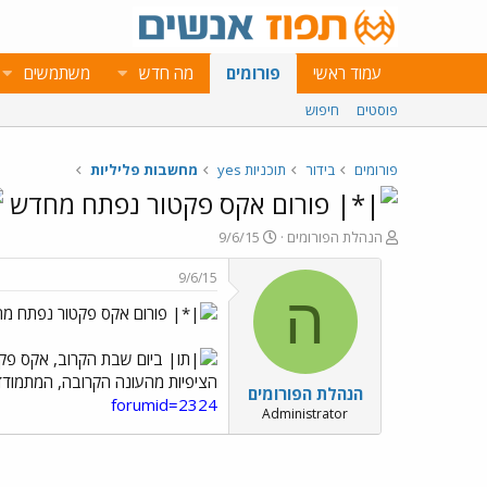
עמוד ראשי
פורומים
מה חדש
משתמשים
פוסטים
חיפוש
פורומים
בידור
תוכניות yes
מחשבות פליליות
פורום אקס פקטור נפתח מחדש
פ
פ
הנהלת הפורומים
9/6/15
ו
ו
ת
ר
9/6/15
ח
ס
ה
פורום אקס פקטור נפתח מ
ה
ם
נ
ב
ו
ת
ביום שבת הקרוב, אקס פקטור
ש
א
הציפיות מהעונה הקרובה, המתמודד
הנהלת הפורומים
א
ר
forumid=2324
י
Administrator
ך