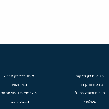
י
שור
הלוואות רק תבקש
מימון רכב רק תבקש
בורסה ושוק ההון
מזג האוויר
טיולים וחופש בחו"ל
משכנתאות וייעוץ מחזור
סלולארי
מבשלים כשר