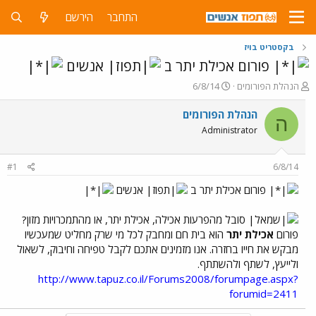
התחבר
הירשם
בקסטריט בויז
פורום אכילת יתר ב
אנשים
פ
פ
הנהלת הפורומים
6/8/14
ו
ו
ת
ר
הנהלת הפורומים
ה
ח
ס
Administrator
ה
ם
נ
ב
ו
ת
#1
6/8/14
ש
א
א
ר
פורום אכילת יתר ב
אנשים
י
ך
סובל מהפרעות אכילה, אכילת יתר, או מהתמכרויות מזון?
פורום
אכילת יתר
הוא בית חם ומחבק לכל מי שרק מחליט שמעכשיו
מבקש את חייו בחזרה. אנו מזמינים אתכם לקבל טפיחה וחיבוק, לשאול
ולייעץ, לשתף ולהשתתף.
http://www.tapuz.co.il/Forums2008/forumpage.aspx?
forumid=2411