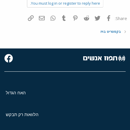
You must log in or register to reply here.
פייסבוק
Twitter
Reddit
Pinterest
Tumblr
WhatsApp
דואר אלקטרוני
הוסף קישור
Share:
בקסטריט בויז
האח הגדול
הלוואות רק תבקש