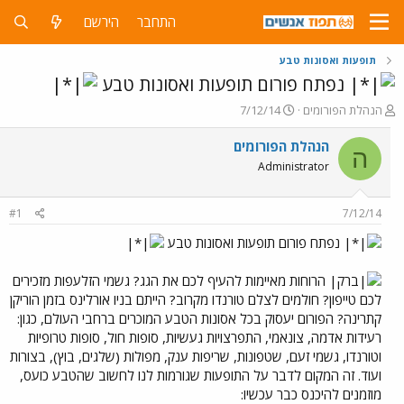
התחבר
הירשם
תופעות ואסונות טבע
נפתח פורום תופעות ואסונות טבע
פ
פ
הנהלת הפורומים
7/12/14
ו
ו
ת
ר
הנהלת הפורומים
ה
ח
ס
Administrator
ה
ם
נ
ב
ו
ת
#1
7/12/14
ש
א
א
ר
נפתח פורום תופעות ואסונות טבע
י
ך
הרוחות מאיימות להעיף לכם את הגג? גשמי הזלעפות מזכירים
לכם טייפון? חולמים לצלם טורנדו מקרוב? הייתם בניו אורלינס בזמן הוריקן
קתרינה? הפורום יעסוק בכל אסונות הטבע המוכרים ברחבי העולם, כגון:
רעידות אדמה, צונאמי, התפרצויות געשיות, סופות חול, סופות טרופיות
וטורנדו, גשמי זעם, שטפונות, שריפות ענק, מפולות (שלגים, בוץ), בצורות
ועוד. זה המקום לדבר על התופעות שגורמות לנו לחשוב שהטבע כועס,
מוזמנים להיכנס כבר עכשיו: