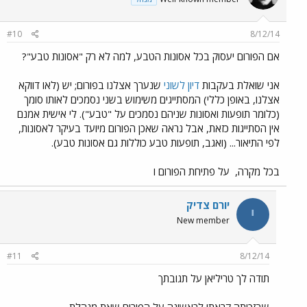
#10
8/12/14
אם הפורום יעסוק בכל אסונות הטבע, למה לא רק "אסונות טבע"?
אני שואלת בעקבות
דיון לשוני
שנערך אצלנו בפורום; יש (לאו דווקא
אצלנו, באופן כללי) המסתייגים משימוש בשני נסמכים לאותו סומך
(כלומר תופעות ואסונות שניהם נסמכים על "טבע"). לי אישית אמנם
אין הסתייגות כזאת, אבל נראה שאכן הפורום מיועד בעיקר לאסונות,
לפי התיאור... (ואגב, תופעות טבע כוללות גם אסונות טבע).
בכל מקרה,
על פתיחת הפורום ו
יורם צדיק
י
New member
#11
8/12/14
תודה לך טריליאן על תגובתך
שבזכותה קראתי לראשונה על הפורום שאת מנהלת,