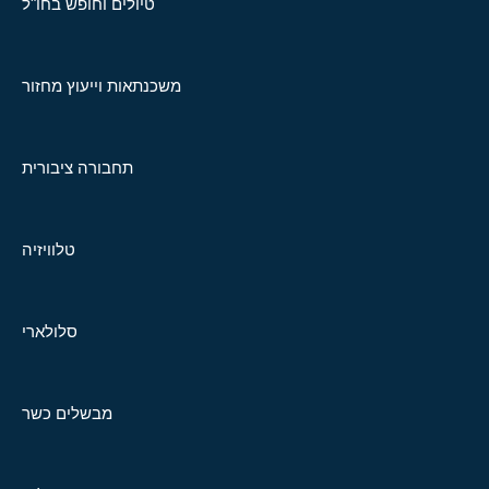
טיולים וחופש בחו"ל
משכנתאות וייעוץ מחזור
תחבורה ציבורית
טלוויזיה
סלולארי
מבשלים כשר