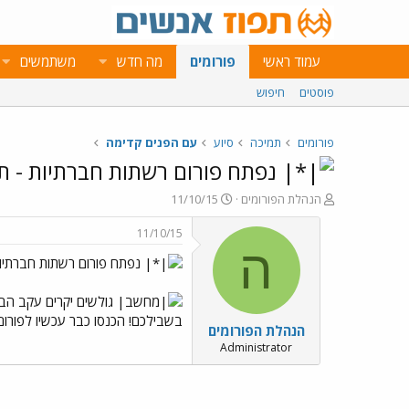
עמוד ראשי
פורומים
מה חדש
משתמשים
פוסטים
חיפוש
פורומים
תמיכה
סיוע
עם הפנים קדימה
נפתח פורום רשתות חברתיות - ת
פ
פ
הנהלת הפורומים
11/10/15
ו
ו
ת
ר
11/10/15
ח
ס
ה
נפתח פורום רשתות חברתיו
ה
ם
נ
ב
ו
ת
גולשים יקרים עקב הבי
ש
א
בשבילכם! הכנסו כבר עכשיו לפורו
הנהלת הפורומים
א
ר
י
Administrator
ך