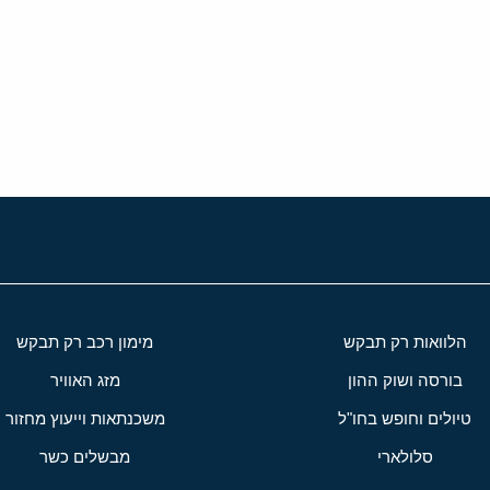
י
שור
הלוואות רק תבקש
מימון רכב רק תבקש
בורסה ושוק ההון
מזג האוויר
טיולים וחופש בחו"ל
משכנתאות וייעוץ מחזור
סלולארי
מבשלים כשר